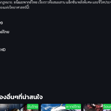
ิดกฎหมาย.
อนิเมะพากย์ไทย
เรื่องราวที่ผสมผสาน
แอ็กชัน
พลังพิเศษ และชีวิตประ
องแห่งวิทยาศาสตร์นี้!
09
ย์ไทย
l HD
ื่องอื่นๆที่น่าสนใจ
ซับไทย
พากย์ไทย
Sou