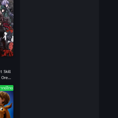
1981
1980
Bondage (ทาส)
(1)
1979
1977
1972
boys love
(1)
Censored (เซ็นเซอร์)
(19)
CG Animation
(1)
Comedy (ตลก)
(85)
Comedy (ตลก)
(285)
 Skill
a Ore
Comic Book การ์ตูน
(1)
ทียม
ากย์ไทย
านใน
Coming of Age ก้าวพ้นวัย
(7)
Coming-of-Age
(2)
Coming-of-Age ก้าวผ่านวัย
(6)