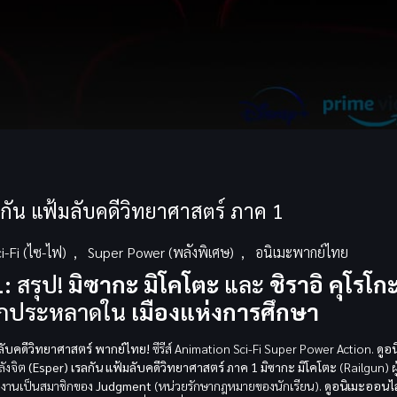
กัน แฟ้มลับคดีวิทยาศาสตร์ ภาค 1
i-Fi (ไซ-ไฟ)
,
Super Power (พลังพิเศษ)
,
อนิเมะพากย์ไทย
1:
สรุป!
มิซากะ มิโคโตะ
และ
ชิราอิ คุโรโก
ลกประหลาดใน
เมืองแห่งการศึกษา
มลับคดีวิทยาศาสตร์ พากย์ไทย!
ซีรีส์ Animation Sci-Fi Super Power Action.
ดูอน
ลังจิต
(Esper)
เรลกัน แฟ้มลับคดีวิทยาศาสตร์ ภาค 1
มิซากะ มิโคโตะ
(Railgun) ผู
งานเป็นสมาชิกของ
Judgment
(หน่วยรักษากฎหมายของนักเรียน).
ดูอนิเมะออนไ