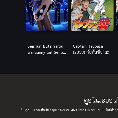
Seishun Buta Yarou
Captain Tsubasa
wa Bunny Girl Senpai
(2018) กัปตันซึบาสะ
no Yume wo Minai
เรื่องฝันปั่นป่วยของผม
กับรุ่นพี่บันนี่เกิร์ล (ซับ
ไทย)
ดูอนิเมะออน
เว็บ
ดูอนิเมะออนไลน์ฟรี
คุณภาพระดับ
4K Ultra HD
รวม
อนิเมะใหม่ล่าส