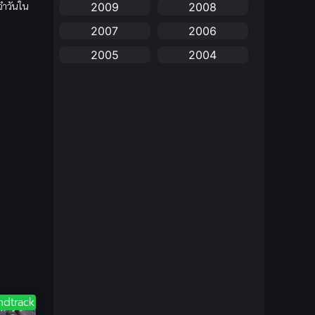
จำวันใน
2009
2008
anime
(25)
2007
2006
Anime อนิเมะ
(112)
2005
2004
Apple TV+
(1)
2003
2002
2001
2000
Assassination
(1)
1999
1998
BBC
(1)
1997
1996
Big tits (นมใหญ่)
(19)
1995
1993
1992
1991
Biography
(1)
1990
1989
Bitch (ผู้หญิงร่าน)
(1)
1988
1987
Blackmail (ข่มขู่)
1985
(1)
1984
1983
1982
ndtrack
Blood
(1)