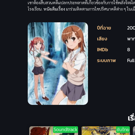
เขาต้องสืบสวนคดีแปลกประหลาดที่เกี่ยวข้องกับการใช้พลังจิตผ
โรงเรียน.
หนังเต็มเรื่อง
มาร่วมติดตามการไขปริศนาคดีต่าง ๆ ในเมื
ปีที่ฉาย
20
เสียง
พาก
IMDb
8
ระบบภาพ
Ful
เร
Soundtrack
ซับไทย