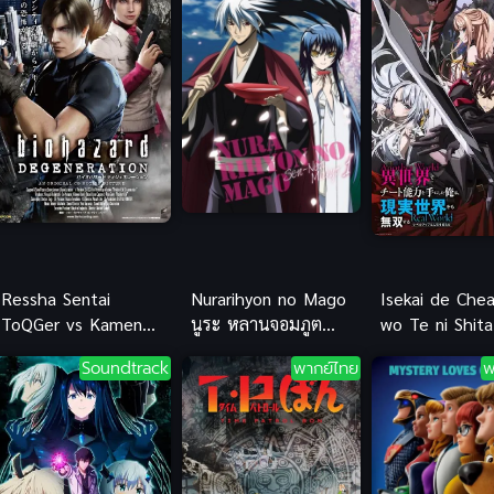
Ressha Sentai
Nurarihyon no Mago
Isekai de Cheat
ToQGer vs Kamen
นูระ หลานจอมภูต
wo Te ni Shit
Rider Gaim ซับไทย
ภาค 1
wa สกิลโกงไร้เ
Soundtrack
พากย์ไทย
พ
ทาน สร้างตำน
สองโลก