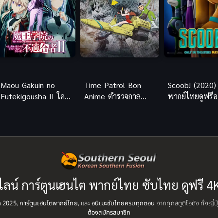
Maou Gakuin no
Time Patrol Bon
Scoob! (2020) 
Futekigousha II ใคร
Anime ตำรวจกาล
พากย์ไทยดูฟรี
ว่าข้าไม่เหมาะเป็น
เวลา พากย์ไทย ซับ
ไลน์สนุกมากๆ 
จอมมาร ภาค 2
ไทย
จ๊ะ
ไลน์ การ์ตูนเฮนไต พากย์ไทย ซับไทย ดูฟรี 4
ุด 2025
,
การ์ตูนเฮนไตพากย์ไทย
, และ
อนิเมะซับไทยครบทุกตอน
จากทุกสตูดิโอดัง ทั้งญี่
ต้องสมัครสมาชิก