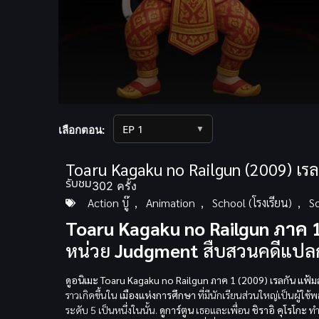
Volume
90%
▼
เลือกตอน:
Toaru Kagaku no Railgun (2009) เรล
รับชม
302 ครั้ง
Action บู๊
,
Animation
,
School (โรงเรียน)
,
Sc
Toaru Kagaku no Railgun ภาค 
หน่วย
Judgment
สืบสวนคดีแป
ดูอนิเมะ Toaru Kagaku no Railgun ภาค 1 (2009) เรลกัน แฟ้
ราวเกิดขึ้นใน
เมืองแห่งการศึกษา
ที่มีนักเรียนส่วนใหญ่เป็นผู้ใช้พ
ระดับ 5 เป็นหนึ่งในนั้น.
ดูการ์ตูน
เธอและเพื่อน
ชิราอิ คุโรโกะ
ทำ