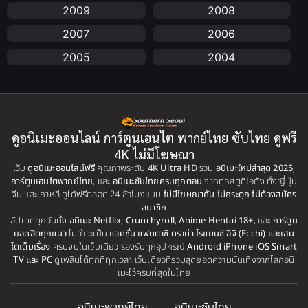
2009
2008
anime
(25)
2007
2006
Anime อนิเมะ
(112)
2005
2004
Apple TV+
(1)
2003
2002
2001
2000
Assassination
(1)
1999
1998
ดูอนิเมะออนไลน์ การ์ตูนเฮนไต พากย์ไทย ซับไทย ดูฟรี
BBC
(1)
1997
1996
4K ไม่มีโฆษณา
เว็บ
ดูอนิเมะออนไลน์ฟรี
คุณภาพระดับ
4K Ultra HD
รวม
อนิเมะใหม่ล่าสุด 2025
,
Big tits (นมใหญ่)
(19)
1995
1993
การ์ตูนเฮนไตพากย์ไทย
, และ
อนิเมะซับไทยครบทุกตอน
จากทุกสตูดิโอดัง ทั้งญี่ปุ่น
จีน และเกาหลี ดูได้ฟรีตลอด 24 ชั่วโมงแบบ
ไม่มีโฆษณาคั่น ไม่กระตุก ไม่ต้องสมัคร
1992
1991
Biography
(1)
สมาชิก
อัปเดตทุกวันทั้ง
1990
อนิเมะ Netflix
,
Crunchyroll
,
Anime Hentai 18+
1989
, และ
การ์ตูน
ยอดฮิตทุกแนว
ไม่ว่าจะเป็น
แอคชั่น แฟนตาซี ดราม่า โรแมนซ์ อีจิ (Ecchi) และเฮน
Bitch (ผู้หญิงร่าน)
(1)
1988
1987
ไตเต็มเรื่อง
ครบจบในเว็บเดียว รองรับทุกอุปกรณ์
Android iPhone iOS Smart
TV และ PC
ดูเพลินได้ทุกที่ทุกเวลา เว็บเดียวที่รวมสุดยอดความบันเทิงจากโลกอนิ
Blackmail (ข่มขู่)
1985
(1)
1984
เมะไว้ครบที่สุดในไทย
1983
1982
Blood
(1)
อนิเมะพากย์ไทย
อนิเมะซับไทย