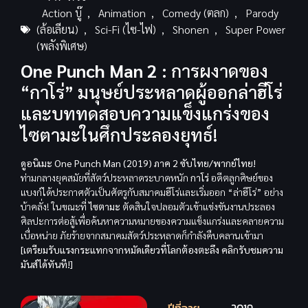
Action บู๊
,
Animation
,
Comedy (ตลก)
,
Parody
(ล้อเลียน)
,
Sci-Fi (ไซ-ไฟ)
,
Shonen
,
Super Power
(พลังพิเศษ)
One Punch Man 2 :
การผงาดของ
“กาโร่” มนุษย์ประหลาดผู้ออกล่าฮีโร่
และบททดสอบความแข็งแกร่งของ
ไซตามะในศึกประลองยุทธ์!
ดูอนิเมะ One Punch Man (2019) ภาค 2 ซับไทย/พากย์ไทย!
ท่ามกลางยุคสมัยที่สัตว์ประหลาดระบาดหนัก
กาโร่
อดีตลูกศิษย์ของ
แบงก์ได้ประกาศตัวเป็นศัตรูกับสมาคมฮีโร่และเริ่มออก “ล่าฮีโร่” อย่าง
บ้าคลั่ง! ในขณะที่
ไซตามะ
ตัดสินใจปลอมตัวเข้าแข่งขันงานประลอง
ศิลปะการต่อสู้เพื่อค้นหาความหมายของความแข็งแกร่งและคลายความ
เบื่อหน่าย ภัยร้ายจากสมาคมสัตว์ประหลาดก็กำลังคืบคลานเข้ามา
[เตรียมรับแรงกระแทกจากหมัดเดียวที่โลกต้องตะลึง คลิกรับชมความ
มันส์ได้ทันที!]
ปีที่ฉาย
2019