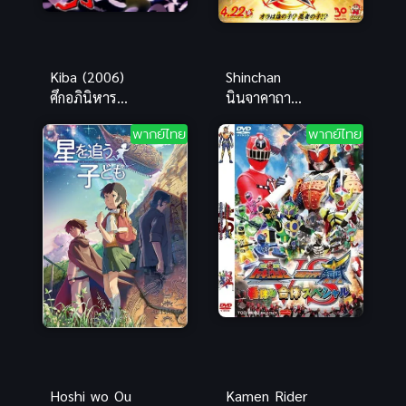
Kiba (2006)
Shinchan
ศึกอภินิหาร
นินจาคาถา
ข้ามภพ
วายุ พากย์ไทย
พากย์ไทย
พากย์ไทย
ชินจังเดอะมูฟ
วี่ อนิเมะสุดฮา
กระจาย
Hoshi wo Ou
Kamen Rider