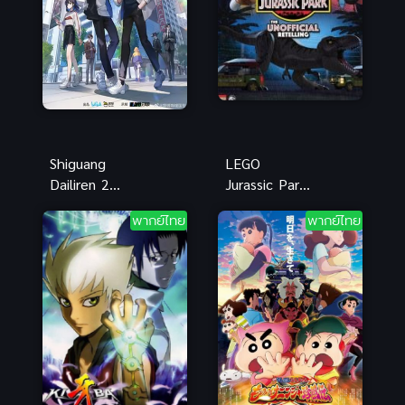
Shiguang
LEGO
Dailiren 2
Jurassic Park
(Link Click
(2023) เลโก้
พากย์ไทย
พากย์ไทย
S2) ข้ามเวลา
จูราสสิค พาร์ค
พิชิตภารกิจ
ภาค 2