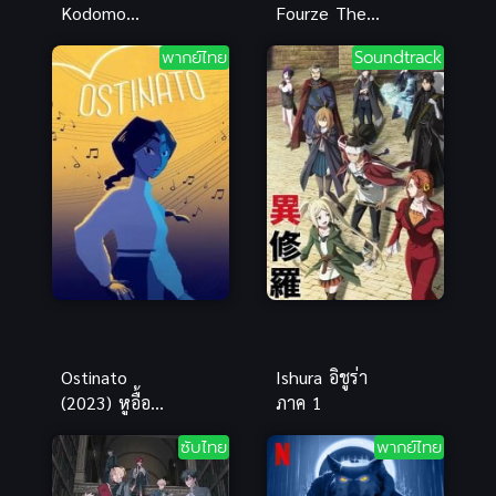
Kodomo
Fourze The
(Children
Movie
พากย์ไทย
Soundtrack
Who Chase
Everyone
Lost Voices)
Space is
เด็กสาวกับ
Here! พากย์
เสียงเพรียก
ไทย
แห่งพิภพ
เทพา พากย์
ไทย
Ostinato
Ishura อิชูร่า
(2023) หูอื้อ
ภาค 1
เสียงดนตรี
ซับไทย
พากย์ไทย
(Animated
Short Film)