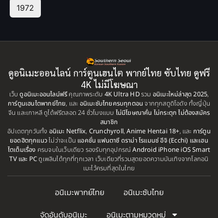
1972
ดูอนิเมะออนไลน์ การ์ตูนเฮนไต พากย์ไทย ซับไทย ดูฟรี
4K ไม่มีโฆษณา
เว็บ
ดูอนิเมะออนไลน์ฟรี
คุณภาพระดับ
4K Ultra HD
รวม
อนิเมะใหม่ล่าสุด 2025
,
การ์ตูนเฮนไตพากย์ไทย
, และ
อนิเมะซับไทยครบทุกตอน
จากทุกสตูดิโอดัง ทั้งญี่ปุ่น
จีน และเกาหลี ดูได้ฟรีตลอด 24 ชั่วโมงแบบ
ไม่มีโฆษณาคั่น ไม่กระตุก ไม่ต้องสมัคร
สมาชิก
อัปเดตทุกวันทั้ง
อนิเมะ Netflix
,
Crunchyroll
,
Anime Hentai 18+
, และ
การ์ตูน
ยอดฮิตทุกแนว
ไม่ว่าจะเป็น
แอคชั่น แฟนตาซี ดราม่า โรแมนซ์ อีจิ (Ecchi) และเฮน
ไตเต็มเรื่อง
ครบจบในเว็บเดียว รองรับทุกอุปกรณ์
Android iPhone iOS Smart
TV และ PC
ดูเพลินได้ทุกที่ทุกเวลา เว็บเดียวที่รวมสุดยอดความบันเทิงจากโลกอนิ
เมะไว้ครบที่สุดในไทย
อนิเมะพากย์ไทย
อนิเมะซับไทย
จัดอันดับอนิเมะ
อนิเมะตามหมวดหมู่