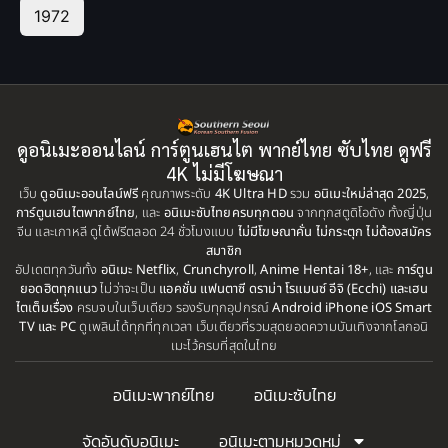
1972
ดูอนิเมะออนไลน์ การ์ตูนเฮนไต พากย์ไทย ซับไทย ดูฟรี
4K ไม่มีโฆษณา
เว็บ
ดูอนิเมะออนไลน์ฟรี
คุณภาพระดับ
4K Ultra HD
รวม
อนิเมะใหม่ล่าสุด 2025
,
การ์ตูนเฮนไตพากย์ไทย
, และ
อนิเมะซับไทยครบทุกตอน
จากทุกสตูดิโอดัง ทั้งญี่ปุ่น
จีน และเกาหลี ดูได้ฟรีตลอด 24 ชั่วโมงแบบ
ไม่มีโฆษณาคั่น ไม่กระตุก ไม่ต้องสมัคร
สมาชิก
อัปเดตทุกวันทั้ง
อนิเมะ Netflix
,
Crunchyroll
,
Anime Hentai 18+
, และ
การ์ตูน
ยอดฮิตทุกแนว
ไม่ว่าจะเป็น
แอคชั่น แฟนตาซี ดราม่า โรแมนซ์ อีจิ (Ecchi) และเฮน
ไตเต็มเรื่อง
ครบจบในเว็บเดียว รองรับทุกอุปกรณ์
Android iPhone iOS Smart
TV และ PC
ดูเพลินได้ทุกที่ทุกเวลา เว็บเดียวที่รวมสุดยอดความบันเทิงจากโลกอนิ
เมะไว้ครบที่สุดในไทย
อนิเมะพากย์ไทย
อนิเมะซับไทย
จัดอันดับอนิเมะ
อนิเมะตามหมวดหมู่