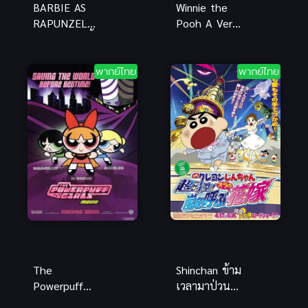
BARBIE AS
Winnie the
RAPUNZEL
Pooh A Very
(2002) บาร์บี้
Merry Pooh
เจ้าหญิงราพัน
Year (2002)
เซล พากย์ไทย
พากย์ไทยที่นี่
พากย์ไทย
พากย์ไทย
The
Shinchan ข้าม
Powerpuff
เวลามาป่วน
Girls Movie
โลก ชินจังมูฟ