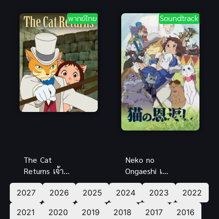
เดอะ พาว
วี่ พากย์ไทย อ
เวอร์พัฟเกิร์ล
นิเมะย้อนยุค
พากย์ไทย
Soundtrack
มูฟวี่ พากย์
สุดซึ้ง
ไทย เต็มเรื่อง
The Cat
Neko no
Returns เจ้า
Ongaeshi เจ้า
แมว ยอด
แมวยอดนักสืบ
2027
2026
2025
2024
2023
2022
นักสืบ พากย์
(พากย์ไทย ซับ
ไทย อนิเมะจิบ
ไทย)
2021
2020
2019
2018
2017
2016
ลิสุดแสนน่ารัก