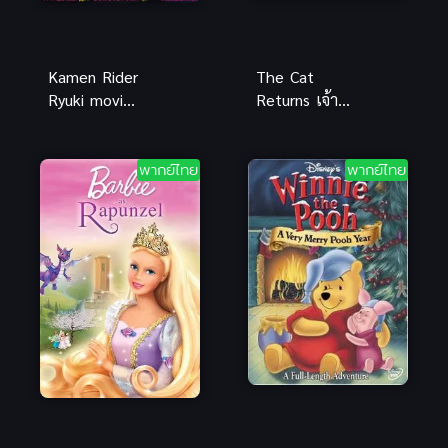
Kamen Rider
The Cat
Ryuki movie
Returns เจ้า
มาสค์ไรเดอร์
แมวยอดนักสืบ
ริวคิ การต่อสู้
เนะโกะโนะอ
ครั้งสุดท้าย
นงาเอชิ พากย์
พากย์ไทย
พากย์ไทย
ของริวคิ และ
ไทย
เหล่าไรเดอร์
เสียงไทย
(เก่า)