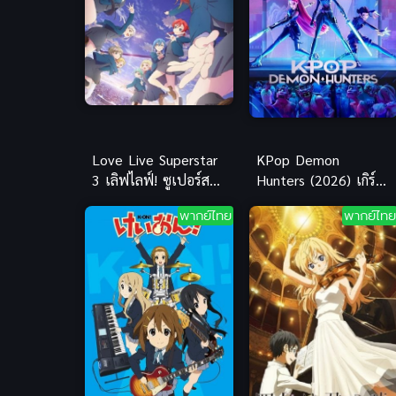
Love Live Superstar
KPop Demon
3 เลิฟไลฟ์! ซูเปอร์ส
Hunters (2026) เกิร์ล
ตาร์!! ภาค 3 (ซับไทย)
กรุ๊ปนักล่าปีศาจ
พากย์ไทย
พากย์ไทย