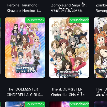
Heroine Tarumono!
Zombieland Saga ปั้น
Zombi
Kiraware Heroine to
ซอมบี้ให้เป็นไอดอล
Reveng
Naisho no Oshigoto
ภาค 1
เป็นไอ
Soundtrack
Soundtrack
ฮีโรอิน ทารูโมโนะ!
(ซับไทย)
The iDOLM@STER
The iDOLM@STER
The i
CINDERELLA GIRLS
Cinderella Girls ดิ ไอ
เลี้ยงต
Theater ดิ ไอดอลมาส
ดอลมาสเตอร์ ซิ
Soundtrack
Soundtrack
เตอร์ ซินเดอเรลลา
นเดอเรลลา เกิร์ลส์