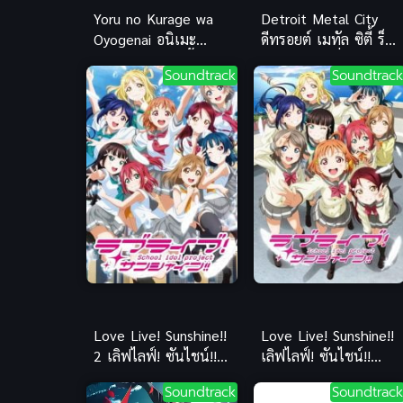
Yoru no Kurage wa
Detroit Metal City
Oyogenai อนิเมะ
ดีทรอยต์ เมทัล ซิตี้ ร็อ
แมงกะพรุนว่ายน้ำไม่ได้
คนรกโยกลืมติ๋ม (ซับ
Soundtrack
Soundtrack
ซับไทย
ไทย)
Love Live! Sunshine!!
Love Live! Sunshine!!
2 เลิฟไลฟ์! ซันไชน์!!
เลิฟไลฟ์! ซันไชน์!!
ปฏิบัติการล่าฝันสคูลไอ
ภาค 1
Soundtrack
Soundtrack
ดอล ภาค 2