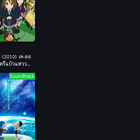
Bondage (ทาส)
(1)
1979
1977
1972
boys love
(1)
Censored (เซ็นเซอร์)
(19)
CG Animation
(1)
 (2010) เค-อง!
ตรีแป๋วแหวว
Comedy (ตลก)
(85)
Soundtrack
Comedy (ตลก)
(285)
Comic Book การ์ตูน
(1)
Coming of Age ก้าวพ้นวัย
(7)
Coming-of-Age
(2)