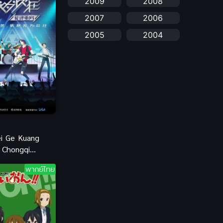
2009
2008
anime
(25)
2007
2006
Anime อนิเมะ
(112)
2005
2004
Apple TV+
(1)
2003
2002
2001
2000
Assassination
(1)
1999
1998
BBC
(1)
1997
1996
Big tits (นมใหญ่)
(19)
1995
1993
1992
1991
i Ge Kuang
Biography
(1)
 Chongqi
1990
1989
 เปิดทำนอง
Bitch (ผู้หญิงร่าน)
(1)
พากย์ไทย
1988
1987
ฝัน
Blackmail (ข่มขู่)
1985
(1)
1984
1983
1982
Blood
(1)
1981
1980