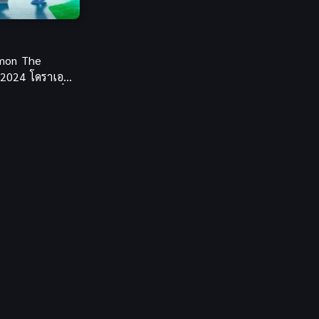
Coming-of-Age ก้าวผ่าน
วัย
(6)
Creampie (หลั่งใน)
(19)
mon The
 2024 โดราเอ
Crime
(13)
กแห่งซิมโฟนี่
ิตะ
Crime อาชญากรรม
(10)
Cross-over
(1)
Cultivation
(35)
Cyberpunk
(6)
Dark Fantasy
(26)
Dark Fantasy ดาร์ก
แฟนตาซี
(1)