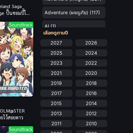
eland Saga
Adventure (ผจญภัย)
(117)
e ปั้นซอมบี้ให้
ดอล ภาค 2
Soundtrack
AI
(1)
เลือกดูตามปี
Amazon Prime
(5)
2027
2026
2025
2024
Anal (ประตูหลัง)
(11)
2023
2022
Animation
(731)
2021
2020
Animation การ์ตูน
(88)
2019
2018
2017
2016
Animation อนิเมะ
(72)
2015
2014
Animation แอนิเมชัน
(19)
DOLM@STER
2013
2012
้อยไว้สอยดาว
Animation แอนิเมชั่น
(1)
2011
2010
Soundtrack