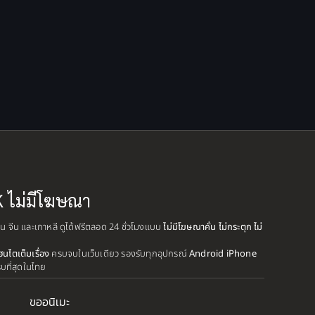
Coming-of-Age ก้าวผ่าน
วัย
(6)
Creampie (หลั่งใน)
(19)
Crime
(13)
Crime อาชญากรรม
(10)
Cross-over
(1)
Cultivation
(35)
K ไม่มีโฆษณา
Cyberpunk
(6)
ปุ่น จีน และเกาหลี ดูได้ฟรีตลอด 24 ชั่วโมงแบบ
ไม่มีโฆษณาคั่น ไม่กระตุก ไม่
Dark Fantasy
(26)
ฮนไตเต็มเรื่อง
ครบจบในเว็บเดียว รองรับทุกอุปกรณ์
Android iPhone
รบที่สุดในไทย
Dark Fantasy ดาร์ก
แฟนตาซี
(1)
ขออนิเมะ