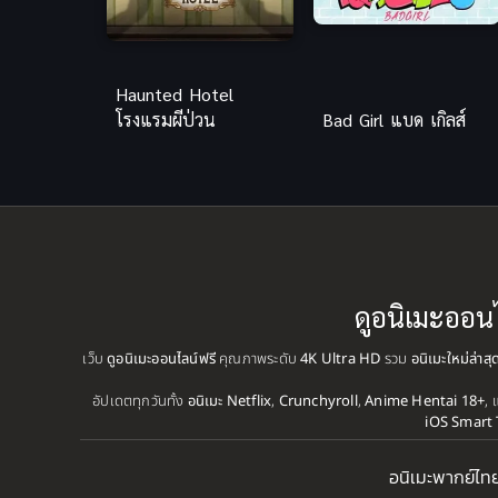
Haunted Hotel
โรงแรมผีป่วน
Bad Girl แบด เกิลส์
ดูอนิเมะออน
เว็บ
ดูอนิเมะออนไลน์ฟรี
คุณภาพระดับ
4K Ultra HD
รวม
อนิเมะใหม่ล่าส
อัปเดตทุกวันทั้ง
อนิเมะ Netflix
,
Crunchyroll
,
Anime Hentai 18+
, 
iOS Smart 
อนิเมะพากย์ไท