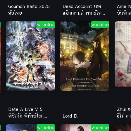
Goumon Baito 2025
Dead Account เดด
Arne N
ซับไทย
แอ็กเคานต์ พากย์ไทย
บันทึก
ซับไทย
ไทย
พากย์ไทย
พากย์ไทย
Date A Live V 5
Zhui X
พิชิตรัก พิทักษ์โลก
Lord El
ฮีโร่ 
ภาค 5 ซับไทย
พากย์ไทย
พากย์ไทย