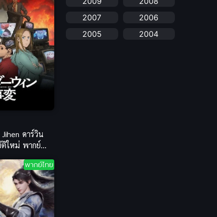
2009
2008
anime
(25)
2007
2006
Anime อนิเมะ
(112)
2005
2004
Apple TV+
(1)
2003
2002
2001
2000
Assassination
(1)
1999
1998
BBC
(1)
1997
1996
Big tits (นมใหญ่)
(19)
1995
1993
1992
1991
 Jihen ดาร์วิน
Biography
(1)
บัติใหม่ พากย์
1990
1989
บไทย
Bitch (ผู้หญิงร่าน)
(1)
พากย์ไทย
1988
1987
Blackmail (ข่มขู่)
1985
(1)
1984
1983
1982
Blood
(1)
1981
1980