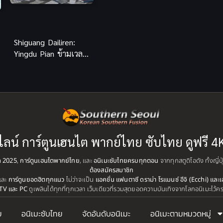
Shiguang Dailiren:
Yingdu Pian ข้ามเวลา
พิชิตภารกิจ ภาคเมือง
ไบรดอน
ไลน์ การ์ตูนเฮนไต พากย์ไทย ซับไทย ดูฟรี 4
ุด 2025
,
การ์ตูนเฮนไตพากย์ไทย
, และ
อนิเมะซับไทยครบทุกตอน
จากทุกสตูดิโอดัง ทั้งญี่
ต้องสมัครสมาชิก
และ
การ์ตูนยอดฮิตทุกแนว
ไม่ว่าจะเป็น
แอคชั่น แฟนตาซี ดราม่า โรแมนซ์ อีจิ (Ecchi) และเ
TV และ PC
ดูเพลินได้ทุกที่ทุกเวลา เว็บเดียวที่รวมสุดยอดความบันเทิงจากโลกอนิเมะไว้ค
ย
อนิเมะซับไทย
จัดอันดับอนิเมะ
อนิเมะตามหมวดหมู่