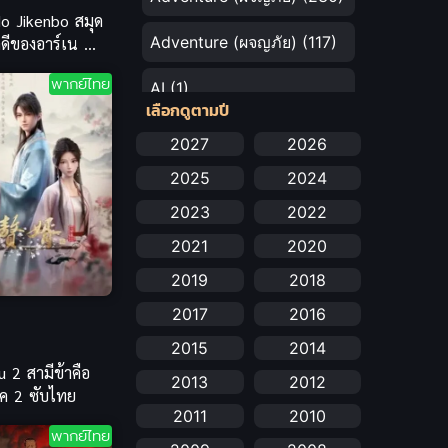
o Jikenbo สมุด
Adventure (ผจญภัย)
(117)
คดีของอาร์เน ซับ
พากย์ไทย
AI
(1)
เลือกดูตามปี
Amazon Prime
(5)
2027
2026
2025
2024
Anal (ประตูหลัง)
(11)
2023
2022
Animation
(732)
2021
2020
Animation การ์ตูน
(88)
2019
2018
2017
2016
Animation อนิเมะ
(72)
2015
2014
Animation แอนิเมชัน
(19)
u 2 สามีข้าคือ
2013
2012
ภาค 2 ซับไทย
Animation แอนิเมชั่น
(1)
2011
2010
พากย์ไทย