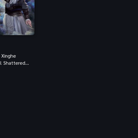
Bondage (ทาส)
(1)
1979
1977
1972
boys love
(1)
Censored (เซ็นเซอร์)
(19)
CG Animation
(1)
 Xinghe
al Shattered
Comedy (ตลก)
(85)
 พลังยุทธ์
าราจักร
Comedy (ตลก)
(285)
Comic Book การ์ตูน
(1)
Coming of Age ก้าวพ้นวัย
(7)
Coming-of-Age
(2)