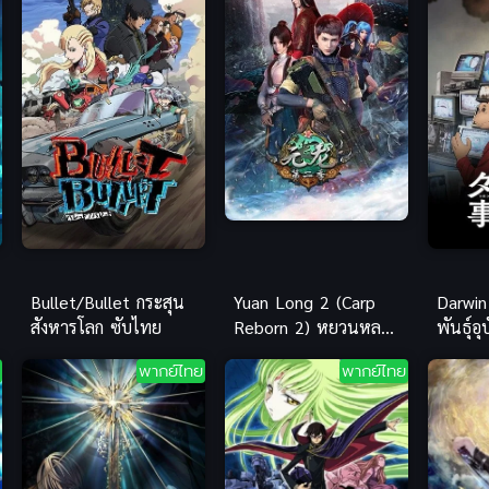
Bullet/Bullet กระสุน
Yuan Long 2 (Carp
Darwin
สังหารโลก ซับไทย
Reborn 2) หยวนหลง
พันธุ์อุ
ข้ามมิติมาหาเธอ ภาค
ไทย ซั
พากย์ไทย
พากย์ไทย
2