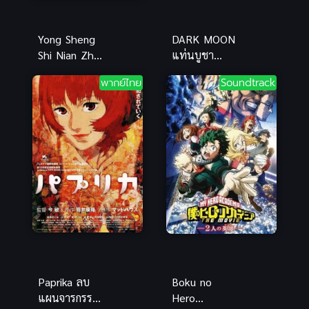
Yong Sheng
DARK MOON
Shi Nian Zhi
แท่นบูชา
Yue
พระจันทร์
พากย์ไทย
Soundtrack
(Immortality
พากย์ไทย ซับ
2) นิรันดร์กาล
ไทย
ภาค 2
Paprika ลบ
Boku no
แผนจารกรรม
Hero