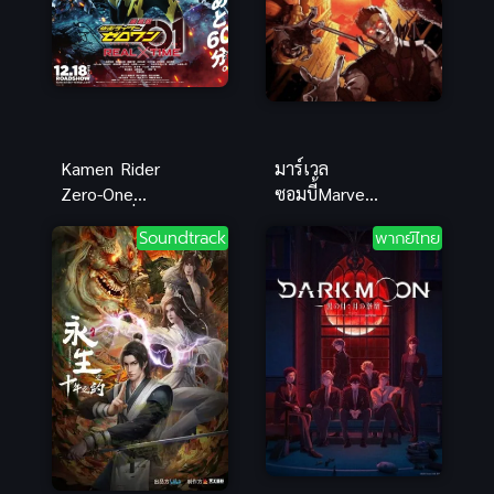
Kamen Rider
มาร์เวล
Zero-One
ซอมบี้Marvel
เดอะ มูฟวี่
Zombies
Soundtrack
พากย์ไทย
มาสค์ไรเดอร์ซี
(2025) มาร์
โร่วัน พากย์
เวลซอมบี้
ไทยสุดฮิต