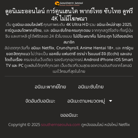
1999
1998
BBC
(1)
ดูอนิเมะออนไลน์ การ์ตูนเฮนไต พากย์ไทย ซับไทย ดูฟรี
1997
1996
4K ไม่มีโฆษณา
Big tits (นมใหญ่)
(19)
เว็บ
ดูอนิเมะออนไลน์ฟรี
1995
คุณภาพระดับ
4K Ultra HD
รวม
1993
อนิเมะใหม่ล่าสุด 2025
,
การ์ตูนเฮนไตพากย์ไทย
, และ
อนิเมะซับไทยครบทุกตอน
จากทุกสตูดิโอดัง ทั้งญี่ปุ่น
1992
1991
จีน และเกาหลี ดูได้ฟรีตลอด 24 ชั่วโมงแบบ
ไม่มีโฆษณาคั่น ไม่กระตุก ไม่ต้องสมัคร
Biography
(1)
สมาชิก
1990
1989
อัปเดตทุกวันทั้ง
อนิเมะ Netflix
,
Crunchyroll
,
Anime Hentai 18+
, และ
การ์ตูน
Bitch (ผู้หญิงร่าน)
(1)
ยอดฮิตทุกแนว
ไม่ว่าจะเป็น
แอคชั่น แฟนตาซี ดราม่า โรแมนซ์ อีจิ (Ecchi) และเฮน
1988
1987
ไตเต็มเรื่อง
ครบจบในเว็บเดียว รองรับทุกอุปกรณ์
Android iPhone iOS Smart
TV และ PC
ดูเพลินได้ทุกที่ทุกเวลา เว็บเดียวที่รวมสุดยอดความบันเทิงจากโลกอนิ
Blackmail (ข่มขู่)
1985
(1)
1984
เมะไว้ครบที่สุดในไทย
1983
1982
Blood
(1)
อนิเมะพากย์ไทย
อนิเมะซับไทย
1981
1980
Bondage (ทาส)
(1)
1979
1977
จัดอันดับอนิเมะ
อนิเมะตามหมวดหมู่
1972
boys love
(1)
ขออนิเมะ
Censored (เซ็นเซอร์)
(19)
Copyright © 2025
southernseoulva.com
ดูหนังออนไลน์ หนังใหม่ Netflix
CG Animation
(1)