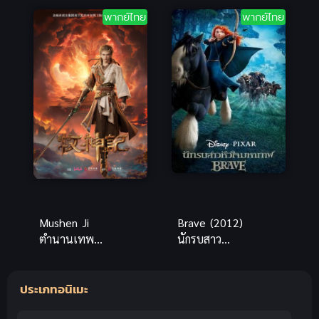
คนล่าฝัน
Academia
พากย์ไทย
พากย์ไทย
พากย์ไทย
the Movie 2
Mushen Ji
Brave (2012)
ตำนานเทพกู้
นักรบสาว
จักรวาล พากย์
หัวใจมหากาฬ
ไทย
ประเภทอนิเมะ