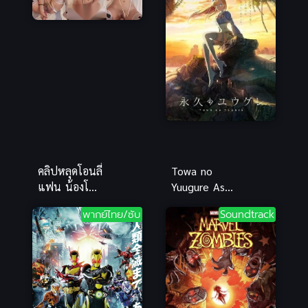
คลิปหลุดโอนลี่
Towa no
แฟน น้องโซ
Yuugure Asa
ฮัน ชุดแม่วัว
wo Kokoro ni
พากย์ไทย/ซับ
Soundtrack
ยั่วๆ ขย่มของ
ซับไทย
เล่นเด้งเอว
หน้าอ้อน