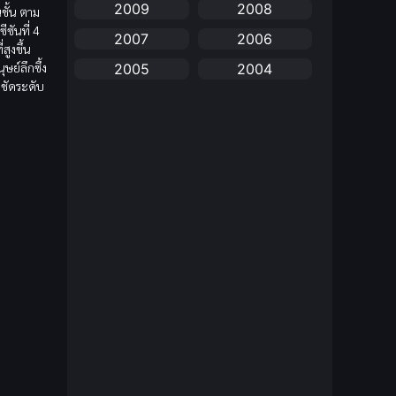
2009
2008
ชั้น ตาม
anime
(25)
ีซันที่ 4
2007
2006
สูงขึ้น
Anime อนิเมะ
(112)
ษย์ลึกซึ้ง
2005
2004
มชัดระดับ
Apple TV+
(1)
2003
2002
2001
2000
Assassination
(1)
1999
1998
BBC
(1)
1997
1996
Big tits (นมใหญ่)
(19)
1995
1993
1992
1991
Biography
(1)
1990
1989
Bitch (ผู้หญิงร่าน)
(1)
1988
1987
Blackmail (ข่มขู่)
1985
(1)
1984
1983
1982
Blood
(1)