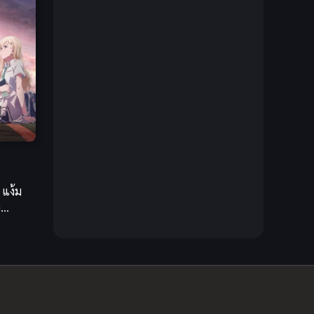
Creampie (หลั่งใน)
(19)
Crime
(13)
Crime อาชญากรรม
(10)
Cross-over
(1)
Cultivation
(35)
Cyberpunk
(6)
 แง้ม
ว
Dark Fantasy
(26)
Dark Fantasy ดาร์กแฟนตาซี
(1)
DC Comics
(7)