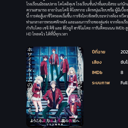
โรงเรียนมัธยมปลาย โคโดอิคุเซ โรงเรียนชั้นนำที่มอบอิสระ แก่นักเ
ความสามารถ อายาโนะโคจิ คิโยทากะ เด็กหนุ่มเงียบขรึม ผู้มีเบื้องหล
นี้ การต่อสู้เอาชีวิตรอดเริ่มขึ้น การชิงไหวชิงพริบระหว่างห้อง ทวี
ท่ามกลางการทรยศหักหลัง และแผนการร้ายของคู่แข่ง จากห้องเรียนอ
กำกับโดย เซจิ คิชิ และ ฮิโรยูกิ ฮาชิโมโตะ การันตีคะแนน IMD
HD โหลดไว ได้ที่นี่ทุกเวลา
ปีที่ฉาย
20
เสียง
ซับ
IMDb
8
ระบบภาพ
Ful