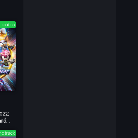
1981
1980
Bondage (ทาส)
(1)
1979
1977
1972
boys love
(1)
ากย์ไทย
Censored (เซ็นเซอร์)
(19)
CG Animation
(1)
Comedy (ตลก)
(285)
Comedy (ตลก)
(85)
Comic Book การ์ตูน
(1)
Coming of Age ก้าวพ้นวัย
(7)
2022)
กย์
Coming-of-Age
(2)
์มันส์
ndtrack
Coming-of-Age ก้าวผ่านวัย
(6)