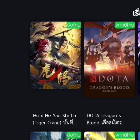
เร
ซับไทย
พากย์ไทย
Hu x He Yao Shi Lu
DOTA Dragon’s
(Tiger Crane) บันทึก
Blood เลือดมังกร
ของปรมาจารย์อสูรเสือ
(พากย์ไทย)
ซับไทย
พากย์ไทย