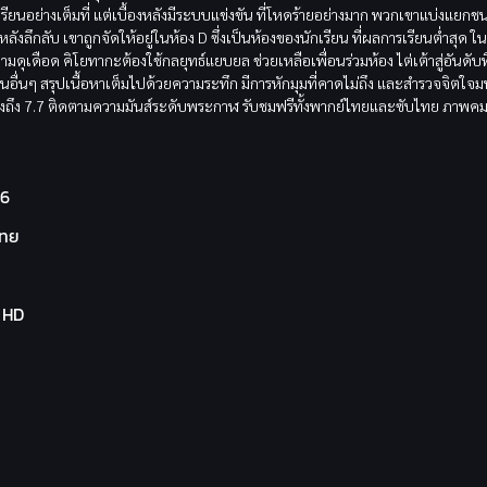
รียนอย่างเต็มที่ แต่เบื้องหลังมีระบบแข่งขัน ที่โหดร้ายอย่างมาก พวกเขาแบ่งแยกชน
ังลึกลับ เขาถูกจัดให้อยู่ในห้อง D ซึ่งเป็นห้องของนักเรียน ที่ผลการเรียนต่ำสุด ในซ
ความดุเดือด คิโยทากะต้องใช้กลยุทธ์แยบยล ช่วยเหลือเพื่อนร่วมห้อง ไต่เต้าสู่อันดับที่
ื่นๆ สรุปเนื้อหาเต็มไปด้วยความระทึก มีการหักมุมที่คาดไม่ถึง และสำรวจจิตใจมนุ
b สูงถึง 7.7 ติดตามความมันส์ระดับพระกาฬ รับชมฟรีทั้งพากย์ไทยและซับไทย ภาพค
26
ไทย
l HD