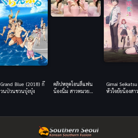
Grand Blue (2018) ก๊
คลิปหลุดโอนลี่แฟน
Gimai Seikatsu
วนป่วนชวนบุ๋งบุ๋ง
น้องนิ่ม สาวหมวย
หัวใจยัยน้องสา
หน้าขาว โหนกเนียน
จำเป็น
น่าสัมผัส ขาวจั๊วะ