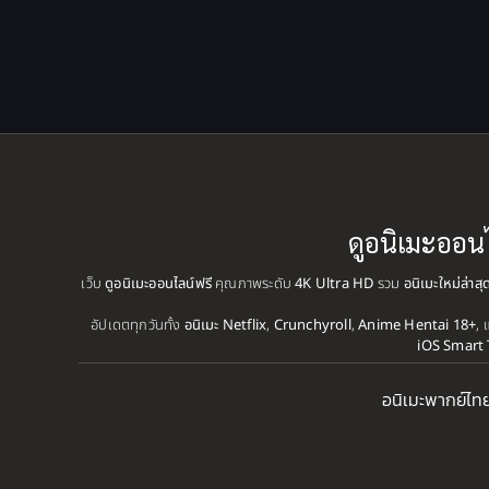
ดูอนิเมะออน
เว็บ
ดูอนิเมะออนไลน์ฟรี
คุณภาพระดับ
4K Ultra HD
รวม
อนิเมะใหม่ล่าส
อัปเดตทุกวันทั้ง
อนิเมะ Netflix
,
Crunchyroll
,
Anime Hentai 18+
, 
iOS Smart 
อนิเมะพากย์ไท