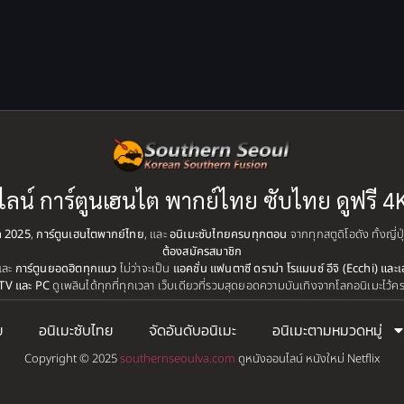
ไลน์ การ์ตูนเฮนไต พากย์ไทย ซับไทย ดูฟรี 4
ุด 2025
,
การ์ตูนเฮนไตพากย์ไทย
, และ
อนิเมะซับไทยครบทุกตอน
จากทุกสตูดิโอดัง ทั้งญี่
ต้องสมัครสมาชิก
และ
การ์ตูนยอดฮิตทุกแนว
ไม่ว่าจะเป็น
แอคชั่น แฟนตาซี ดราม่า โรแมนซ์ อีจิ (Ecchi) และเ
TV และ PC
ดูเพลินได้ทุกที่ทุกเวลา เว็บเดียวที่รวมสุดยอดความบันเทิงจากโลกอนิเมะไว้ค
ย
อนิเมะซับไทย
จัดอันดับอนิเมะ
อนิเมะตามหมวดหมู่
Copyright © 2025
southernseoulva.com
ดูหนังออนไลน์ หนังใหม่ Netflix