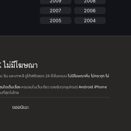
2009
2008
anime
(25)
2007
2006
Anime อนิเมะ
(112)
2005
2004
Apple TV+
(1)
2003
2002
2001
2000
Assassination
(1)
1999
1998
BBC
(1)
1997
1996
K ไม่มีโฆษณา
Big tits (นมใหญ่)
(19)
1995
1993
ปุ่น จีน และเกาหลี ดูได้ฟรีตลอด 24 ชั่วโมงแบบ
ไม่มีโฆษณาคั่น ไม่กระตุก ไม่
1992
1991
Biography
(1)
ฮนไตเต็มเรื่อง
ครบจบในเว็บเดียว รองรับทุกอุปกรณ์
Android iPhone
1990
1989
รบที่สุดในไทย
Bitch (ผู้หญิงร่าน)
(1)
1988
1987
ขออนิเมะ
Blackmail (ข่มขู่)
1985
(1)
1984
1983
1982
Blood
(1)
1981
1980