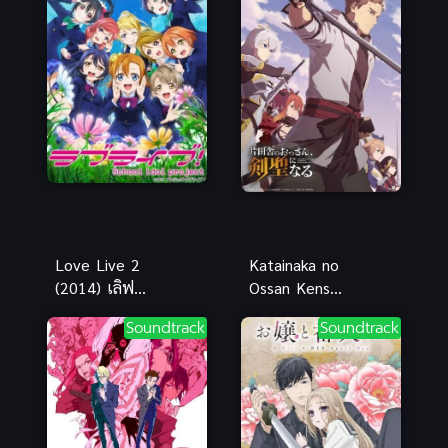
Love Live 2
Katainaka no
(2014) เลิฟ
Ossan Kensei
ไลฟ์! ปฏิบัติ
ni Naru
Soundtrack
Soundtrack
การไอดอล
(2025)
จำเป็น ภาค 2
ปรมาจารย์
ดาบชั้นเซียน