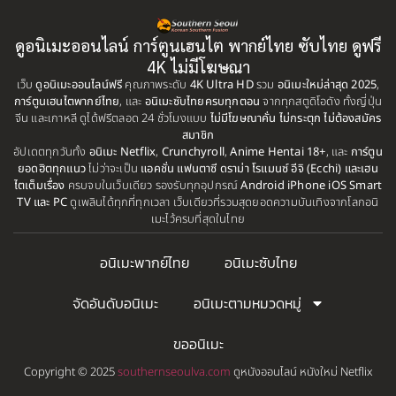
Assassination
(1)
1999
1998
BBC
(1)
ดูอนิเมะออนไลน์ การ์ตูนเฮนไต พากย์ไทย ซับไทย ดูฟรี
1997
1996
4K ไม่มีโฆษณา
Big tits (นมใหญ่)
(19)
เว็บ
ดูอนิเมะออนไลน์ฟรี
1995
คุณภาพระดับ
4K Ultra HD
รวม
1993
อนิเมะใหม่ล่าสุด 2025
,
การ์ตูนเฮนไตพากย์ไทย
, และ
อนิเมะซับไทยครบทุกตอน
จากทุกสตูดิโอดัง ทั้งญี่ปุ่น
1992
1991
จีน และเกาหลี ดูได้ฟรีตลอด 24 ชั่วโมงแบบ
ไม่มีโฆษณาคั่น ไม่กระตุก ไม่ต้องสมัคร
Biography
(1)
สมาชิก
1990
1989
อัปเดตทุกวันทั้ง
อนิเมะ Netflix
,
Crunchyroll
,
Anime Hentai 18+
, และ
การ์ตูน
Bitch (ผู้หญิงร่าน)
(1)
ยอดฮิตทุกแนว
ไม่ว่าจะเป็น
แอคชั่น แฟนตาซี ดราม่า โรแมนซ์ อีจิ (Ecchi) และเฮน
1988
1987
ไตเต็มเรื่อง
ครบจบในเว็บเดียว รองรับทุกอุปกรณ์
Android iPhone iOS Smart
TV และ PC
ดูเพลินได้ทุกที่ทุกเวลา เว็บเดียวที่รวมสุดยอดความบันเทิงจากโลกอนิ
Blackmail (ข่มขู่)
1985
(1)
1984
เมะไว้ครบที่สุดในไทย
1983
1982
Blood
(1)
อนิเมะพากย์ไทย
อนิเมะซับไทย
1981
1980
Bondage (ทาส)
(1)
1979
1977
จัดอันดับอนิเมะ
อนิเมะตามหมวดหมู่
1972
boys love
(1)
ขออนิเมะ
Censored (เซ็นเซอร์)
(19)
Copyright © 2025
southernseoulva.com
ดูหนังออนไลน์ หนังใหม่ Netflix