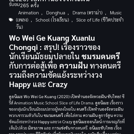
รับชม
265 ครั้ง
Animation
,
Donghua
,
Drama (ดราม่า)
,
Music
(เพลง)
,
School (โรงเรียน)
,
Slice of Life (ชีวิตประจำ
วัน)
Wo Wei Ge Kuang Xuanlu
Chongqi :
สรุป! เรื่องราวของ
นักเรียนมัธยมปลายใน
ชมรมดนตรี
กับการต่อสู้เพื่อ
ความฝัน
ทางดนตรี
รวมถึงความขัดแย้งระหว่างวง
Happy
และ
Crazy
ดูอนิเมะ Wo Wei Ge Kuang (2020) เปิดทำนองจังหวะฝัน ซับไทย!
ซี
รีส์ Animation Music School Slice of Life Drama.
ดูอนิเมะ
เรื่องราว
ของกลุ่มนักเรียนมัธยมปลายผู้หลงใหลใน
ดนตรี
เปิดทำนองจังหวะฝัน
พวกเขารวมตัวกันใน
ชมรมดนตรี
เพื่อไล่ตาม
ความฝัน
ดูการ์ตูน
ความ
ขัดแย้งระหว่างวง
Happy
และวง
Crazy
ดูอนิเมะออนไลน์
การผจญภัยที่
เต็มไปด้วย
มิตรภาพ
และ
การแข่งขัน
ทางดนตรี.
อนิเมะซับไทย
เรื่อง