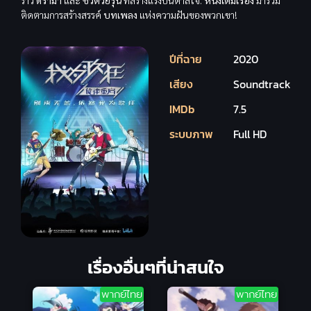
ราว
ดราม่า
และ
ชีวิตวัยรุ่น
ที่สร้างแรงบันดาลใจ.
หนังเต็มเรื่อง
มาร่วม
ติดตามการสร้างสรรค์
บทเพลง
แห่งความฝันของพวกเขา!
ปีที่ฉาย
2020
เสียง
Soundtrack
IMDb
7.5
ระบบภาพ
Full HD
เรื่องอื่นๆที่น่าสนใจ
พากย์ไทย
พากย์ไทย