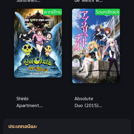
เลิฟไลฟ์! ซัน
Kuu พากย์
พากย์ไทย
Soundtrack
ไชน์!! ภาค 1
ไทย ซับไทย
Shinbi
Absolute
Apartment
Duo (2015)
Rhe movie
ศึกศาสตรา
The Secret
วิญญาณแฝด
ประเภทอนิเมะ
of the Cave
ชินบิ หอพัก