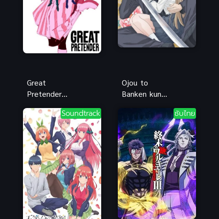
Great
Ojou to
Pretender
Banken kun
(2020) ยอด
องครักษ์
Soundtrack
ซับไทย
คนลวงโลก
พิทักษ์หวาน
ใจ