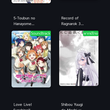
5-Toubun no
Record of
Hanayome
Ragnarok 3
เจ้าสาวผมเป็น
มหาศึกคนชน
Soundtrack
พากย์ไทย
แฝดห้า ภาค
เทพ ซีซัน 3
1
Love Live!
Shibou Yuugi
Sunshine!!
de Meshi wo