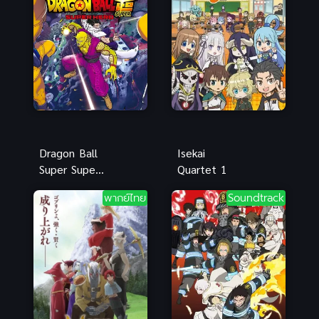
ไทย
หญิงเริงระบำ
พากย์ไทย
Dragon Ball
Isekai
Super Super
Quartet 1
Hero ดราก้อน
พากย์ไทย
Soundtrack
บอลซูเปอร์
พากย์ไทยเสียง
ใหม่