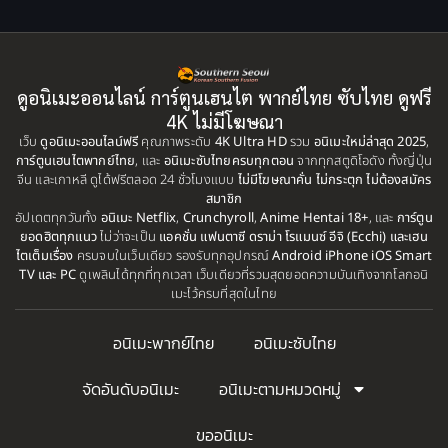
Apple TV+
(1)
2003
2002
2001
2000
Assassination
(1)
1999
1998
BBC
(1)
ดูอนิเมะออนไลน์ การ์ตูนเฮนไต พากย์ไทย ซับไทย ดูฟรี
1997
1996
4K ไม่มีโฆษณา
Big tits (นมใหญ่)
(19)
เว็บ
ดูอนิเมะออนไลน์ฟรี
1995
คุณภาพระดับ
4K Ultra HD
รวม
1993
อนิเมะใหม่ล่าสุด 2025
,
การ์ตูนเฮนไตพากย์ไทย
, และ
อนิเมะซับไทยครบทุกตอน
จากทุกสตูดิโอดัง ทั้งญี่ปุ่น
1992
1991
จีน และเกาหลี ดูได้ฟรีตลอด 24 ชั่วโมงแบบ
ไม่มีโฆษณาคั่น ไม่กระตุก ไม่ต้องสมัคร
Biography
(1)
สมาชิก
1990
1989
อัปเดตทุกวันทั้ง
อนิเมะ Netflix
,
Crunchyroll
,
Anime Hentai 18+
, และ
การ์ตูน
Bitch (ผู้หญิงร่าน)
(1)
ยอดฮิตทุกแนว
ไม่ว่าจะเป็น
แอคชั่น แฟนตาซี ดราม่า โรแมนซ์ อีจิ (Ecchi) และเฮน
1988
1987
ไตเต็มเรื่อง
ครบจบในเว็บเดียว รองรับทุกอุปกรณ์
Android iPhone iOS Smart
TV และ PC
ดูเพลินได้ทุกที่ทุกเวลา เว็บเดียวที่รวมสุดยอดความบันเทิงจากโลกอนิ
Blackmail (ข่มขู่)
1985
(1)
1984
เมะไว้ครบที่สุดในไทย
1983
1982
Blood
(1)
อนิเมะพากย์ไทย
อนิเมะซับไทย
1981
1980
Bondage (ทาส)
(1)
1979
1977
จัดอันดับอนิเมะ
อนิเมะตามหมวดหมู่
1972
boys love
(1)
ขออนิเมะ