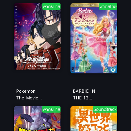
พากย์ไทย
พากย์ไทย
Pokemon
BARBIE IN
The Movie
THE 12
โปเกม่อน
DANCING
พากย์ไทย
Soundtrack
เดอะมูฟวี่ 21
PRINCESSES
เรื่องราวแห่ง
(2006) บาร์บี้
ผองเรา พากย์
ใน 12 เจ้า