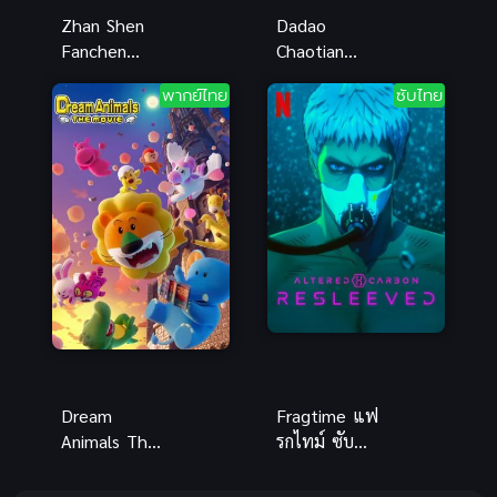
Zhan Shen
Dadao
Fanchen
Chaotian
Shenyu ซับ
(2024) มหา
พากย์ไทย
ซับไทย
ไทย
มรรคาเทียบ
เทียมฟ้า
Dream
Fragtime แฟ
Animals The
รกไทม์ ซับ
Movie (2025)
ไทย
ดรีม แอนิมอล