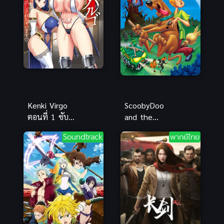
Kenki Virgo
ScoobyDoo
ตอนที่ 1 ซับ
and the
ไทย วาร์โก
Goblin King
Soundtrack
พากย์ไทย
โนโตะ รู้จักกัน
(2008) สกุ๊ปบี้
ในนามจอม
ดู ราชาแห่ง
เวทดาบ สรุป
ภูติ
ก่อนดู ข้อมูลเ