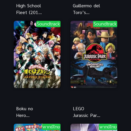
High School
Guillermo del
Fleet (2016)
Toro’s
เรือเดินสมุทร
Pinocchio
Soundtrack
Soundtrack
โรงเรียนมัธยม
(2022) พิน็อก
คิโอ พากย์ไทย
ดูฟรี
Boku no
LEGO
Hero
Jurassic Park
Academia
(2023) เลโก้
พากย์ไทย
พากย์ไทย
the Movie 1
จูราสสิค พาร์ค