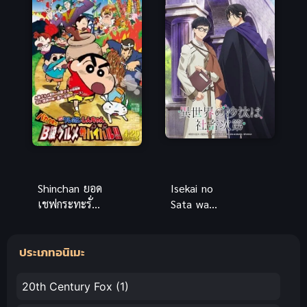
Shinchan ยอด
Isekai no
เชฟกระทะรั่ว
Sata wa
ชินจังเดอะมูฟ
Shachiku
วี่ พากย์ไทย อ
Shidai ซับไทย
ประเภทอนิเมะ
นิเมะฮา
กระจาย
20th Century Fox
(1)