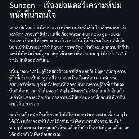
Sunzen – เรื่องย่อและวิเคราะห์ปม
หนังที่น่าสนใจ
เคยสงสัยไหมว่าถ้าโลกของเรา หรือความสัมพันธ์กับใครสักคนมันกำลัง
จะพังลง เราจะทำยังไง? แค่ชื่อเรื่อง
Watari-kun no xx ga Houkai
Sunzen
ก็ชวนให้คิดตามแล้ว ถึงเราจะยังไม่รู้เนื้อเรื่องเต็มๆ แต่ชื่อมัน
บอกใบ้ว่ามีบางอย่างที่สำคัญของ “วาตาริคุง” กำลังจะแตกสลาย ซึ่งก็น่า
จะทำให้หนังเรื่องนี้ดูง่าย สนุกได้ และน่าติดตามมากๆ ว่าไอ้เจ้า “xx” ที่
ว่าน่ะ มันคืออะไรกันแน่
หนังน่าจะพาเราไปดูชีวิตของตัวละครที่ต้องเจอกับปัญหาหนักๆ ความ
รู้สึกที่อธิบายเป็นคำพูดไม่ได้ อาจจะเป็นเรื่องเพื่อน ความรัก หรือ
ครอบครัวที่ค่อยๆ พังลงไปต่อหน้าต่อตา มันเป็นความรู้สึกที่เศร้าและ
บีบหัวใจนะ เวลาที่เห็นของสำคัญในชีวิตเรามันไม่เหมือนเดิมอีกแล้ว
เหล่านักแสดงคงต้องถ่ายทอดอารมณ์ที่ซับซ้อนพวกนี้ออกมาให้เราอิน
ตามได้ไม่ยากเลย
สุดท้ายแล้ว หนังเรื่องนี้อาจจะไม่ได้ให้คำตอบว่าเราจะผ่านเรื่องแย่ๆ ไป
ได้ยังไง แต่อาจจะทำให้เราได้กลับมานั่งคิดทบทวนถึงความสัมพันธ์
รอบๆ ตัวเราเอง ว่าเราดูแลมันดีพอแล้วหรือยัง เป็นหนังที่ดูจบแล้วน่าจะ
ได้อะไรกลับไปคิดต่อเยอะเลย