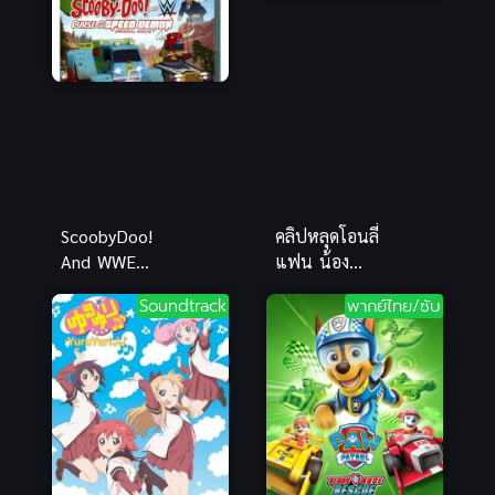
ScoobyDoo!
คลิปหลุดโอนลี่
And WWE
แฟน น้อง
Curse of the
มินตรา งาน
Soundtrack
พากย์ไทย/ซับ
Speed
เก่าระดับ
Demon พากย์
ตำนาน โหนก
ไทยดูฟรีจ้า
นูนอวบสวยจัด