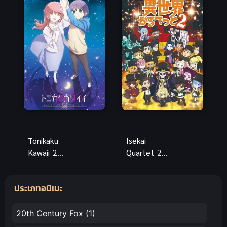
ท 2
เต็มเรื่อง คม
ชัด
Tonikaku
Isekai
Kawaii 2
Quartet 2
(2023) จะยัง
ภาค 2
ไงภรรยาผมก็
ประเภทอนิเมะ
น่ารัก ภาค 2
20th Century Fox
(1)