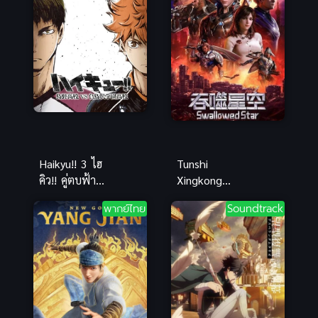
Haikyu!! 3 ไฮ
Tunshi
คิว!! คู่ตบฟ้า
Xingkong
ประทาน ภาค
มหาศึกล้าง
พากย์ไทย
Soundtrack
3 (พากย์ไทย)
พิภพ ภาค 1