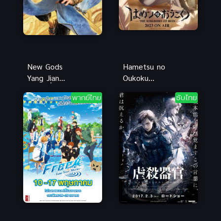
New Gods
Hametsu no
Yang Jian
Oukoku
หยางเจี่ยน
(2023) มหา
พากย์ไทย
ซับไทย
เทพสามตา
วิบัตินครดับ
มหาศึกผนึก
สูญ
เขาบงกช
พากย์ไทยดี