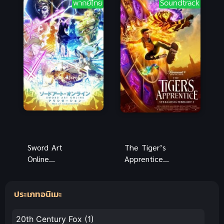
พากย์ไทย
Soundtrack
Sunzen
Sword Art
The Tiger’s
Online
Apprentice
Alicization
(2024) ศิษย์
War of
ของพยัคฆ์
ประเภทอนิเมะ
Underworld
ภาค 1 (2019)
20th Century Fox
(1)