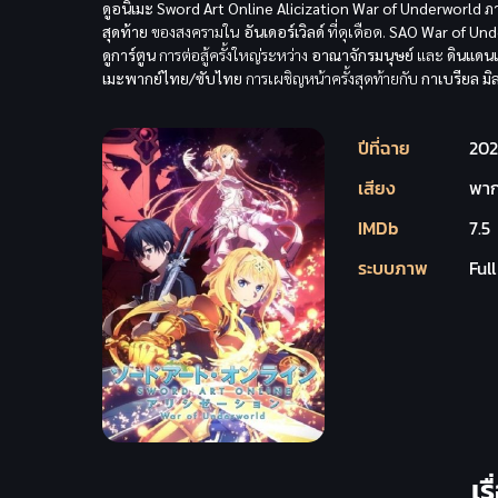
ดูอนิเมะ Sword Art Online Alicization War of Underworld 
สุดท้าย
ของสงครามใน
อันเดอร์เวิลด์
ที่ดุเดือด.
SAO War of Und
ดูการ์ตูน
การต่อสู้ครั้งใหญ่ระหว่าง
อาณาจักรมนุษย์
และ
ดินแดน
เมะพากย์ไทย/ซับไทย
การเผชิญหน้าครั้งสุดท้ายกับ
กาเบรียล มิ
ปีที่ฉาย
20
เสียง
พาก
IMDb
7.5
ระบบภาพ
Ful
เร