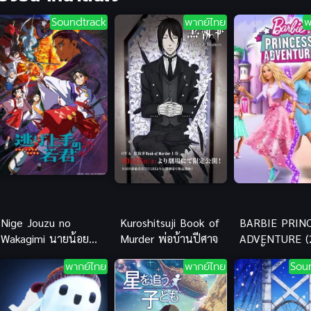
Soundtrack
พากย์ไทย
พ
Nige Jouzu no
Kuroshitsuji Book of
BARBIE PRIN
Wakagimi นายน้อย
Murder พ่อบ้านปีศาจ
ADVENTURE (
จอมโกย ก้าวสู่เส้นทาง
บาร์บี้ ภารกิจลั
พากย์ไทย
พากย์ไทย
Sou
แห่งวีรบุรุษ
เจ้าหญิง