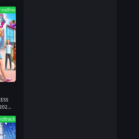
1981
1980
Bondage (ทาส)
(1)
ากย์ไทย
1979
1977
1972
boys love
(1)
Censored (เซ็นเซอร์)
(19)
CG Animation
(1)
Comedy (ตลก)
(85)
Comedy (ตลก)
(285)
Comic Book การ์ตูน
(1)
CESS
2020)
Coming of Age ก้าวพ้นวัย
(7)
บฉบับ
ndtrack
Coming-of-Age
(2)
Coming-of-Age ก้าวผ่านวัย
(6)