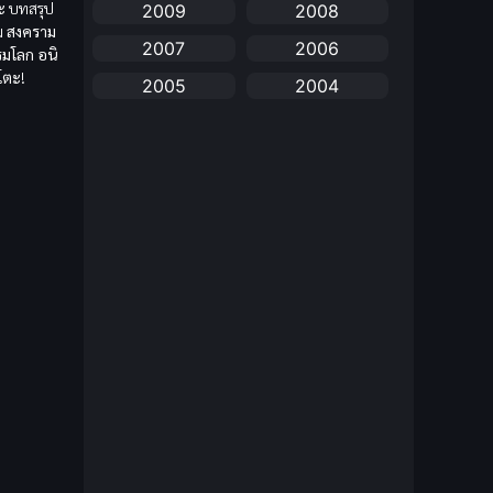
ะ
บทสรุป
2009
2008
anime
(25)
วม
สงคราม
2007
2006
รมโลก
อนิ
Anime อนิเมะ
(112)
ิโตะ
!
2005
2004
Apple TV+
(1)
2003
2002
2001
2000
Assassination
(1)
1999
1998
BBC
(1)
1997
1996
Big tits (นมใหญ่)
(19)
1995
1993
1992
1991
Biography
(1)
1990
1989
Bitch (ผู้หญิงร่าน)
(1)
1988
1987
Blackmail (ข่มขู่)
1985
(1)
1984
1983
1982
Blood
(1)