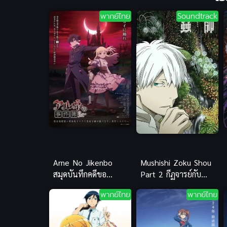
พากย์ไทย
Soundtrack
Arne No Jikenbo
Mushishi Zoku Shou
สมุดบันทึกคดีขอ
Part 2 กีฏจารย์กับ
งอาร์เน ซับไทย
อาถรรพ์แมลงพิสดาร
พากย์ไทย
พากย์ไทย
ภาค 2 พาร์ท 2