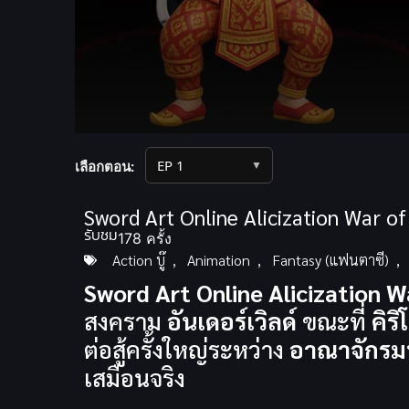
Volume
90%
▼
เลือกตอน:
Sword Art Online Alicization War o
รับชม
178 ครั้ง
Action บู๊
,
Animation
,
Fantasy (แฟนตาซี)
,
Sword Art Online Alicization 
สงคราม
อันเดอร์เวิลด์
ขณะที่
คิริ
ต่อสู้ครั้งใหญ่ระหว่าง
อาณาจักรมน
เสมือนจริง