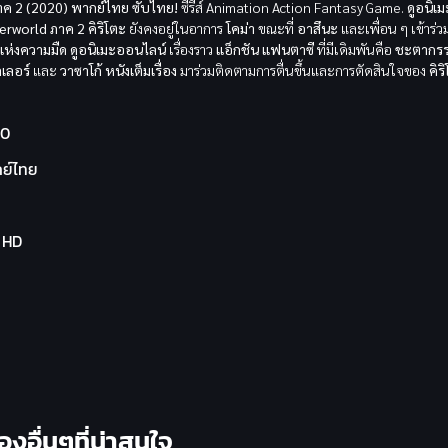
ภาค 2 (2020) พากย์ไทย ซับไทย!
ซีรีส์ Animation Action Fantasy Game.
ดูอนิเม
erworld ภาค 2
คิริโตะ
ยังคงอยู่ในอาการ
โคม่า
ขณะที่
อาสึนะ
และเพื่อน ๆ เข้าร่
แห่งความมืด
ดูอนิเมะออนไลน์
เรื่องราว
แอ็กชัน
แฟนตาซี
ที่มีเดิมพันคือ
ชะตากร
ลเลอร์
และ
วาซาโก้
หนังเต็มเรื่อง
มาร่วมติดตามการตื่นขึ้นและการตัดสินใจของ
คิร
20
ย์ไทย
l HD
ื่องอื่นๆที่น่าสนใจ