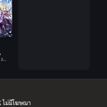
Creampie (หลั่งใน)
(19)
Crime
(13)
Crime อาชญากรรม
(10)
Cross-over
(1)
Cultivation
(35)
a
 2
Cyberpunk
(6)
อยชมรม
Dark Fantasy
(26)
Dark Fantasy ดาร์กแฟนตาซี
(1)
DC Comics
(7)
K ไม่มีโฆษณา