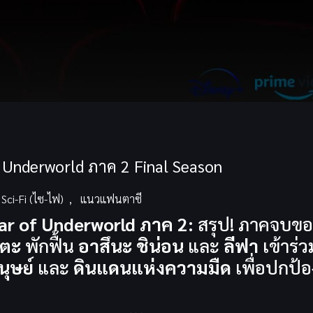
f Underworld ภาค 2 Final Season
Sci-Fi (ไซ-ไฟ)
,
แนวแฟนตาซี
War of Underworld ภาค 2:
สรุป! ภาคจบขอ
โตะ
พักฟื้น
อาสึนะ
ชิน่อน
และ
ลีฟา
เข้าร่
ุษย์
และ
ดินแดนแห่งความมืด
เพื่อปกป้