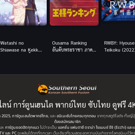
Watashi no
Ousama Ranking
RWBY: Hyouse
Shiawase na Kekkon
อันดับพระราชา ภาค
Teikoku (2022
2 ขอให้รักเรานี้ได้มี
1
RWBY: จักรวรรด
ความสุข ภาค 2
เหมันต์
ไลน์ การ์ตูนเฮนไต พากย์ไทย ซับไทย ดูฟรี 4
ุด 2025
,
การ์ตูนเฮนไตพากย์ไทย
, และ
อนิเมะซับไทยครบทุกตอน
จากทุกสตูดิโอดัง ทั้งญี่
ต้องสมัครสมาชิก
และ
การ์ตูนยอดฮิตทุกแนว
ไม่ว่าจะเป็น
แอคชั่น แฟนตาซี ดราม่า โรแมนซ์ อีจิ (Ecchi) และเ
TV และ PC
ดูเพลินได้ทุกที่ทุกเวลา เว็บเดียวที่รวมสุดยอดความบันเทิงจากโลกอนิเมะไว้ค