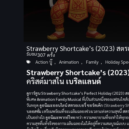
Volume
Strawberry Shortcake’s (2023) สตรอเ
90%
รับชม
307 ครั้ง
Action บู๊
,
Animation
,
Family
,
Holiday Spe
Strawberry Shortcake’s (2023)
คริสต์มาสใน
เบริลแลนด์
ดูการ์ตูน Strawberry Shortcake’s Perfect Holiday (2023) ส
พิเศษ
Animation Family Musical
ที่เป็นส่วนหนึ่งของแฟรนไชส
วันหยุด
ดูอนิเมะออนไลน์
สตรอเบอรี่ ชอร์ตเค้ก
(Strawberry Sh
บลอสซั่ม
เตรียมพร้อมที่จะเฉลิมฉลองช่วงเวลาแห่งความสุขนี้
สตร
เป็นอย่างไร
ดูอนิเมะพากย์ไทย
ทว่า ความพยายามที่จะทำให้ทุกอย่
ความสุขที่แท้จริงของการเฉลิมฉลองไม่ได้อยู่ที่ความสมบูรณ์แบบ แ