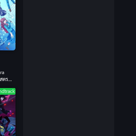
1981
1980
Bondage (ทาส)
(1)
1979
1977
1972
boys love
(1)
Censored (เซ็นเซอร์)
(19)
CG Animation
(1)
Comedy (ตลก)
(85)
ra
Comedy (ตลก)
(285)
คสตรา
ับไทย
ndtrack
Comic Book การ์ตูน
(1)
Coming of Age ก้าวพ้นวัย
(7)
Coming-of-Age
(2)
Coming-of-Age ก้าวผ่านวัย
(6)