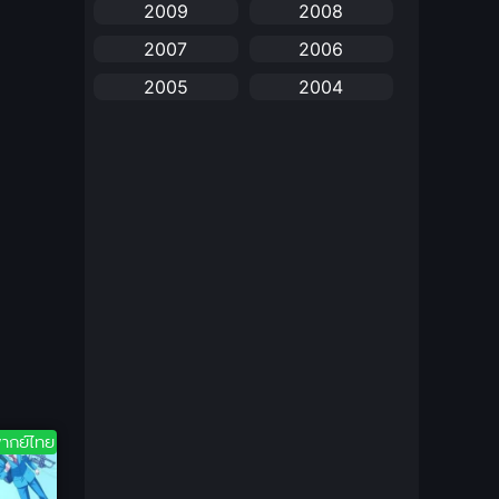
2009
2008
anime
(25)
2007
2006
Anime อนิเมะ
(112)
2005
2004
Apple TV+
(1)
2003
2002
2001
2000
Assassination
(1)
1999
1998
BBC
(1)
1997
1996
Big tits (นมใหญ่)
(19)
1995
1993
1992
1991
Biography
(1)
1990
1989
Bitch (ผู้หญิงร่าน)
(1)
1988
1987
Blackmail (ข่มขู่)
1985
(1)
1984
ากย์ไทย
1983
1982
Blood
(1)