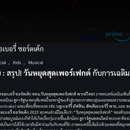
บอรี่ ชอร์ตเค้ก
cial
,
Kids
,
Musical
 :
สรุป!
วันหยุดสุดเพอร์เฟกต์
กับการเฉลิ
ตรอเบอรี่ ชอร์ตเค้ก ตอน วันหยุดสุดเพอร์เฟกต์ พากย์ไทย!
ภาพยนตร์แอนิเมชันส
์ยอดนิยม
ดูการ์ตูน
ตอนพิเศษนี้จะพาผู้ชมเข้าสู่บรรยากาศอบอุ่นและหอมหวานขอ
ortcake) และเพื่อนซี้ของเธอ เช่น
บลูเบอร์รี่ มัฟฟิน
,
ฮัคเคิลเบอร์รี่ พาย
, และ
อ
อเบอรี่ ชอร์ตเค้ก 2023
ทุกคนต่างมีไอเดียว่า “วันหยุดสุดเพอร์เฟกต์” ของตัวเ
างสมบูรณ์แบบก็ทำให้เกิดเรื่องวุ่นวายขึ้นเล็กน้อย
ดูการ์ตูนออนไลน์
พวกเขาต้องเรี
ต่เป็นการได้ใช้เวลาอันมีค่าร่วมกันกับคนที่รัก ภาพยนตร์นี้เต็มไปด้วยเพลงที่สนุ