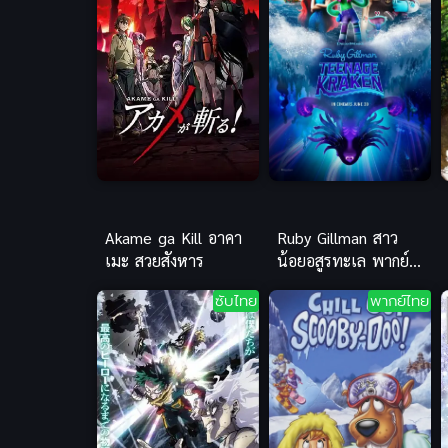
Akame ga Kill อาคา
Ruby Gillman สาว
เมะ สวยสังหาร
น้อยอสูรทะเล พากย์
ไทย แอนิเมชันน่ารัก
ซับไทย
พากย์ไทย
ผจญภัยใต้สมุทร