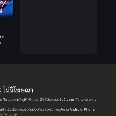
Creampie (หลั่งใน)
(19)
Crime
(13)
Crime อาชญากรรม
(10)
tsu
)
Cross-over
(1)
ิ
Cultivation
(35)
Cyberpunk
(6)
Dark Fantasy
(26)
K ไม่มีโฆษณา
Dark Fantasy ดาร์กแฟนตาซี
(1)
ปุ่น จีน และเกาหลี ดูได้ฟรีตลอด 24 ชั่วโมงแบบ
ไม่มีโฆษณาคั่น ไม่กระตุก ไม่
DC Comics
(7)
ฮนไตเต็มเรื่อง
ครบจบในเว็บเดียว รองรับทุกอุปกรณ์
Android iPhone
รบที่สุดในไทย