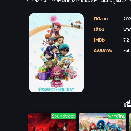
ข้อคิดดี ๆ เกี่ยวกับมิตรภาพและการยอมรับความไม่สมบูรณ์แบบ 
ปีที่ฉาย
202
เสียง
พาก
IMDb
7.2
ระบบภาพ
Ful
เร
Soundtrack
พากย์ไทย