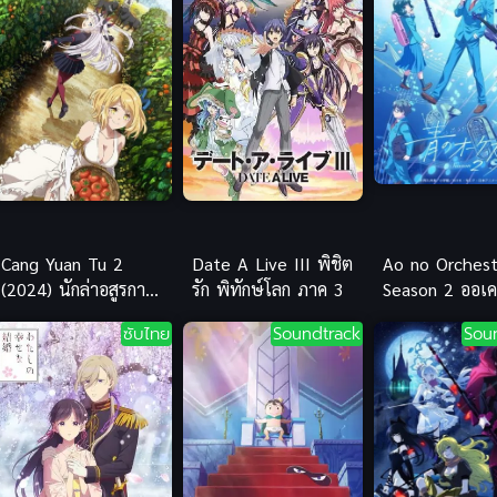
Cang Yuan Tu 2
Date A Live III พิชิต
Ao no Orchest
(2024) นักล่าอสูรกาย
รัก พิทักษ์โลก ภาค 3
Season 2 ออเ
ภาค 2
บรรเลงฝัน 2 ซ
ซับไทย
Soundtrack
Sou