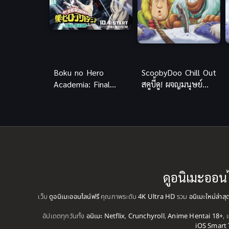
Boku no Hero
ScoobyDoo Chill Out
Academia: Final
สคูบี้ดู! ผจญมนุษย์
Season มายฮีโร่ อคา
หิมะ พากย์ไทยดู
เดเมีย ภาค 8
ฟรีออนไลน์
ดูอนิเมะออน
เว็บ
ดูอนิเมะออนไลน์ฟรี
คุณภาพระดับ
4K Ultra HD
รวม
อนิเมะใหม่ล่าส
อัปเดตทุกวันทั้ง
อนิเมะ Netflix
,
Crunchyroll
,
Anime Hentai 18+
, 
iOS Smart 