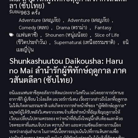
ลา (ซับไทย)
รับชม
963 ครั้ง
Adventure (ผจญภัย)
,
Adventure (ผจญภัย)
,
Comedy (ตลก)
,
Drama (ดราม่า)
,
Fantasy
(แฟนตาซี)
,
Shounen (หนุ่มน้อย)
,
Slice of Life
(ชีวิตประจำวัน)
,
Supernatural (เหนือธรรมชาติ)
,
อนิ
เมะญี่ปุ่น
Shunkashuutou Daikousha: Haru
no Mai ลำนำรักผู้พิทักษ์ฤดูกาล ภาค
วสันตลีลา (ซับไทย)
อนิเมะแฟนตาซีสุดอลังการดัดแปลงจากไลท์โนเวลโดยอาจารย์คานะ
อากาซึกิ ผู้เขียน ไวโอเล็ต เอเวอร์การ์เดน เรื่องราวกล่าวถึงโลกที่ฤดูกาล
ไม่ได้เกิดตามธรรมชาติ แต่เกิดจากการทำหน้าที่ของ “ผู้พิทักษ์ฤดูกาล”
มนุษย์ผู้ได้รับพลังวิเศษจากเทพเจ้าเพื่อทำหน้าที่อัญเชิญฤดูกาลให้
เวียนเปลี่ยนไปตามครรลอง ทว่าหน้าที่อันยิ่งใหญ่นี้กลับต้องแลกด้วย
โชคชะตาที่แสนเจ็บปวด คราบน้ำตา และความขัดแย้งทางการเมือง
ระหว่างกลุ่มอำนาจ ในภาคนี้เนื้อหาจะมุ่งเน้นไปที่การเดินทางเพื่อ
ปกป้องโลกของ “ฮานามิ คาโย” ผู้พิทักษ์แห่งฤดูใบไม้ผลิ ที่ต้องเผชิญ