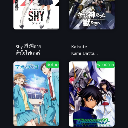
Shy ฮีโร่ขี้อาย
Katsute
หัวใจไฟเตอร์
Kami Datta
Kemono
ซับไทย
พากย์ไทย
tachi e ล้าง
บางสัตว์อสูร
ภาค 1