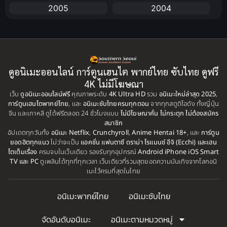
2005
2004
Apple TV+
(1)
2003
2002
2001
2000
Assassination
(1)
1999
1998
BBC
(1)
ดูอนิเมะออนไลน์ การ์ตูนเฮนไต พากย์ไทย ซับไทย ดูฟรี
1997
1996
4K ไม่มีโฆษณา
Big tits (นมใหญ่)
(19)
เว็บ
ดูอนิเมะออนไลน์ฟรี
1995
คุณภาพระดับ
4K Ultra HD
รวม
1993
อนิเมะใหม่ล่าสุด 2025
,
การ์ตูนเฮนไตพากย์ไทย
, และ
อนิเมะซับไทยครบทุกตอน
จากทุกสตูดิโอดัง ทั้งญี่ปุ่น
1992
1991
จีน และเกาหลี ดูได้ฟรีตลอด 24 ชั่วโมงแบบ
ไม่มีโฆษณาคั่น ไม่กระตุก ไม่ต้องสมัคร
Biography
(1)
สมาชิก
1990
1989
อัปเดตทุกวันทั้ง
อนิเมะ Netflix
,
Crunchyroll
,
Anime Hentai 18+
, และ
การ์ตูน
Bitch (ผู้หญิงร่าน)
(1)
ยอดฮิตทุกแนว
ไม่ว่าจะเป็น
แอคชั่น แฟนตาซี ดราม่า โรแมนซ์ อีจิ (Ecchi) และเฮน
1988
1987
ไตเต็มเรื่อง
ครบจบในเว็บเดียว รองรับทุกอุปกรณ์
Android iPhone iOS Smart
TV และ PC
ดูเพลินได้ทุกที่ทุกเวลา เว็บเดียวที่รวมสุดยอดความบันเทิงจากโลกอนิ
Blackmail (ข่มขู่)
1985
(1)
1984
เมะไว้ครบที่สุดในไทย
1983
1982
Blood
(1)
อนิเมะพากย์ไทย
อนิเมะซับไทย
1981
1980
Bondage (ทาส)
(1)
1979
1977
จัดอันดับอนิเมะ
อนิเมะตามหมวดหมู่