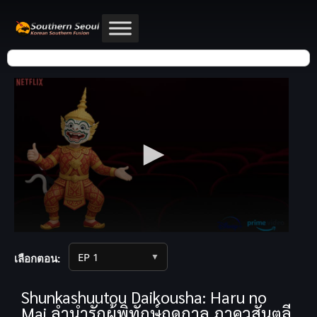
▼
เลือกตอน:
Shunkashuutou Daikousha: Haru no
Mai ลำนำรักผู้พิทักษ์ฤดูกาล ภาควสันตลี