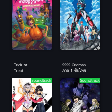
เอ็กซ์จัด
Trick or
SSSS Gridman
Treat
ภาค 1 ซับไทย
ScoobyDoo!
Soundtrack
Soundtrack
(2022) ทริกอ
อร์ทรีต สคูบี้ดู!
ซับไทย