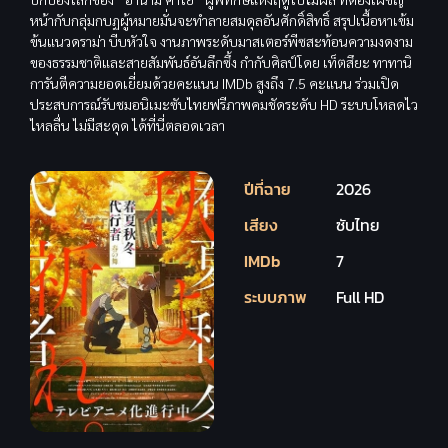
หน้ากับกลุ่มกบฏผู้หมายมั่นจะทำลายสมดุลอันศักดิ์สิทธิ์ สรุปเนื้อหาเข้ม
ข้นแนวดราม่า บีบหัวใจ งานภาพระดับมาสเตอร์พีซสะท้อนความงดงาม
ของธรรมชาติและสายสัมพันธ์อันลึกซึ้ง กำกับศิลป์โดย เท็ตสึยะ ทาทานิ
การันตีความยอดเยี่ยมด้วยคะแนน IMDb สูงถึง 7.5 คะแนน ร่วมเปิด
ประสบการณ์รับชมอนิเมะซับไทยฟรีภาพคมชัดระดับ HD ระบบโหลดไว
ไหลลื่น ไม่มีสะดุด ได้ที่นี่ตลอดเวลา
ปีที่ฉาย
2026
เสียง
ซับไทย
IMDb
7
ระบบภาพ
Full HD