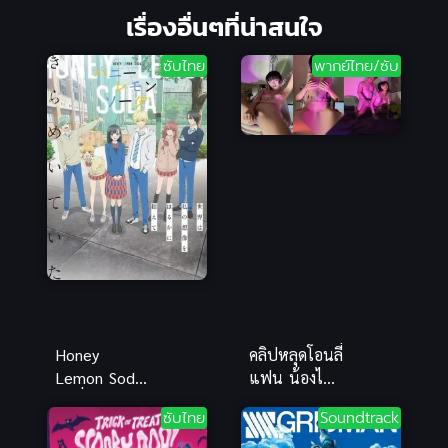
เรื่องอื่นๆที่น่าสนใจ
ซับไทย
พากย์ไทย/ซับ
Honey
คลิปหลุดโอนลี่
Lemon Soda
แฟน น้องไข่
ฮันนี่ เลมอน
ดาว โซโล่ของ
ซับไทย
Soundtrack
โซดา
เล่นก่อนขึ้น
ขย่มเอง หุ่น