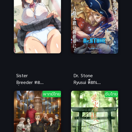
Sister
Dr. Stone
Breeder ตอน
Ryusui ด็อกเต
ที่ 1-4 ซับไทย
อร์สโตน (ภาค
พากย์ไทย
ซับไทย
โชตะ พี่ชาย
พิเศษ) พากย์
ต่างแม่ ชื่น
ไทย
ชอบเรนะและ
ไอนะ สรุป
ก่อนดู