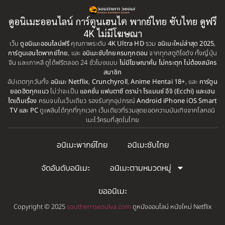
1999
1998
BBC
(1)
ดูอนิเมะออนไลน์ การ์ตูนเฮนไต พากย์ไทย ซับไทย ดูฟรี
1997
1996
4K ไม่มีโฆษณา
Big tits (นมใหญ่)
(19)
เว็บ
ดูอนิเมะออนไลน์ฟรี
1995
คุณภาพระดับ
4K Ultra HD
รวม
1993
อนิเมะใหม่ล่าสุด 2025
,
การ์ตูนเฮนไตพากย์ไทย
, และ
อนิเมะซับไทยครบทุกตอน
จากทุกสตูดิโอดัง ทั้งญี่ปุ่น
1992
1991
จีน และเกาหลี ดูได้ฟรีตลอด 24 ชั่วโมงแบบ
ไม่มีโฆษณาคั่น ไม่กระตุก ไม่ต้องสมัคร
Biography
(1)
สมาชิก
1990
1989
อัปเดตทุกวันทั้ง
อนิเมะ Netflix
,
Crunchyroll
,
Anime Hentai 18+
, และ
การ์ตูน
Bitch (ผู้หญิงร่าน)
(1)
ยอดฮิตทุกแนว
ไม่ว่าจะเป็น
แอคชั่น แฟนตาซี ดราม่า โรแมนซ์ อีจิ (Ecchi) และเฮน
1988
1987
ไตเต็มเรื่อง
ครบจบในเว็บเดียว รองรับทุกอุปกรณ์
Android iPhone iOS Smart
TV และ PC
ดูเพลินได้ทุกที่ทุกเวลา เว็บเดียวที่รวมสุดยอดความบันเทิงจากโลกอนิ
Blackmail (ข่มขู่)
1985
(1)
1984
เมะไว้ครบที่สุดในไทย
1983
1982
Blood
(1)
อนิเมะพากย์ไทย
อนิเมะซับไทย
1981
1980
Bondage (ทาส)
(1)
1979
1977
จัดอันดับอนิเมะ
อนิเมะตามหมวดหมู่
1972
boys love
(1)
ขออนิเมะ
Censored (เซ็นเซอร์)
(19)
Copyright © 2025
southernseoulva.com
ดูหนังออนไลน์ หนังใหม่ Netflix