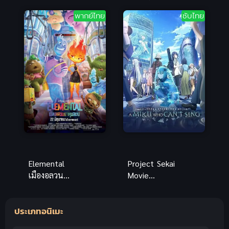
(Peerless
strongest
พากย์ไทย
ซับไทย
Martial Spirit)
upgrade) การ
วิญญาณยุทธ์
อัพเกรดที่
ไร้เทียมทาน
แข็งแกร่งที่สุด
Elemental
Project Sekai
เมืองอลวน
Movie
พากย์ไทย
Kowareta
แอนิเมชันโร
Sekai to
ประเภทอนิเมะ
แมนติก
Utaenai Miku
แฟนตาซีสุด