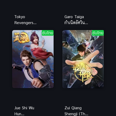
Tokyo
Garo Taiga
Revengers
กำเนิดอัศวิน
โตเกียว รีเวน
หมาป่าทองคำ
ซับไทย
ซับไทย
เจอร์ส (ซับ
พากย์ไทย
ไทย)
Jue Shi Wu
Zui Qiang
Hun
Shengji (The