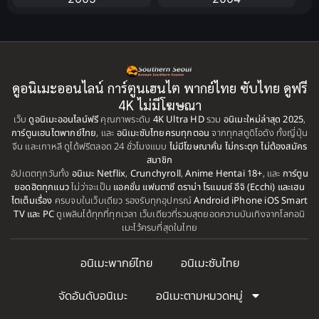
Apple TV+
(1)
2003
2002
2001
2000
Assassination
(1)
1999
1998
BBC
(1)
ดูอนิเมะออนไลน์ การ์ตูนเฮนไต พากย์ไทย ซับไทย ดูฟรี
1997
1996
4K ไม่มีโฆษณา
Big tits (นมใหญ่)
(19)
เว็บ
ดูอนิเมะออนไลน์ฟรี
1995
คุณภาพระดับ
4K Ultra HD
รวม
1993
อนิเมะใหม่ล่าสุด 2025
,
การ์ตูนเฮนไตพากย์ไทย
, และ
อนิเมะซับไทยครบทุกตอน
จากทุกสตูดิโอดัง ทั้งญี่ปุ่น
1992
1991
จีน และเกาหลี ดูได้ฟรีตลอด 24 ชั่วโมงแบบ
ไม่มีโฆษณาคั่น ไม่กระตุก ไม่ต้องสมัคร
Biography
(1)
สมาชิก
1990
1989
อัปเดตทุกวันทั้ง
อนิเมะ Netflix
,
Crunchyroll
,
Anime Hentai 18+
, และ
การ์ตูน
Bitch (ผู้หญิงร่าน)
(1)
ยอดฮิตทุกแนว
ไม่ว่าจะเป็น
แอคชั่น แฟนตาซี ดราม่า โรแมนซ์ อีจิ (Ecchi) และเฮน
1988
1987
ไตเต็มเรื่อง
ครบจบในเว็บเดียว รองรับทุกอุปกรณ์
Android iPhone iOS Smart
TV และ PC
ดูเพลินได้ทุกที่ทุกเวลา เว็บเดียวที่รวมสุดยอดความบันเทิงจากโลกอนิ
Blackmail (ข่มขู่)
1985
(1)
1984
เมะไว้ครบที่สุดในไทย
1983
1982
Blood
(1)
อนิเมะพากย์ไทย
อนิเมะซับไทย
1981
1980
Bondage (ทาส)
(1)
1979
1977
จัดอันดับอนิเมะ
อนิเมะตามหมวดหมู่
1972
boys love
(1)