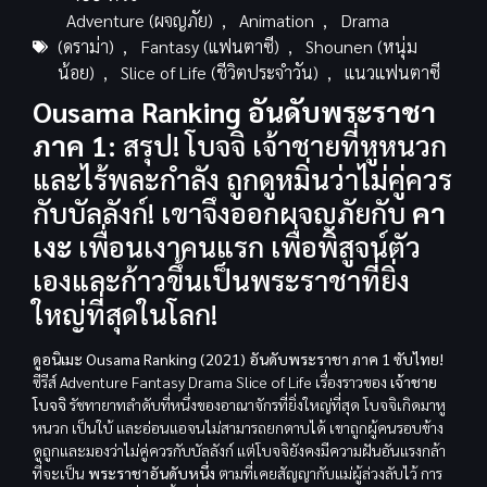
Adventure (ผจญภัย)
,
Animation
,
Drama
(ดราม่า)
,
Fantasy (แฟนตาซี)
,
Shounen (หนุ่ม
น้อย)
,
Slice of Life (ชีวิตประจำวัน)
,
แนวแฟนตาซี
Ousama Ranking อันดับพระราชา
ภาค 1:
สรุป! โบจจิ เจ้าชายที่หูหนวก
และไร้พละกำลัง ถูกดูหมิ่นว่าไม่คู่ควร
กับบัลลังก์! เขาจึงออกผจญภัยกับ
คา
เงะ
เพื่อนเงาคนแรก เพื่อพิสูจน์ตัว
เองและก้าวขึ้นเป็นพระราชาที่ยิ่ง
ใหญ่ที่สุดในโลก!
ดูอนิเมะ Ousama Ranking (2021) อันดับพระราชา ภาค 1 ซับไทย!
ซีรีส์ Adventure Fantasy Drama Slice of Life เรื่องราวของ
เจ้าชาย
โบจจิ
รัชทายาทลำดับที่หนึ่งของอาณาจักรที่ยิ่งใหญ่ที่สุด โบจจิเกิดมาหู
หนวก เป็นใบ้ และอ่อนแอจนไม่สามารถยกดาบได้ เขาถูกผู้คนรอบข้าง
ดูถูกและมองว่าไม่คู่ควรกับบัลลังก์ แต่โบจจิยังคงมีความฝันอันแรงกล้า
ที่จะเป็น
พระราชาอันดับหนึ่ง
ตามที่เคยสัญญากับแม่ผู้ล่วงลับไว้ การ