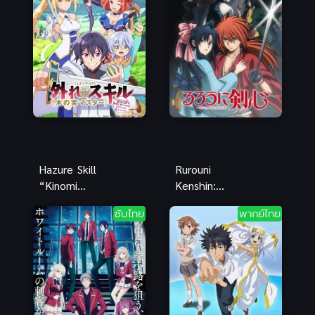
เซียน ภาค 2
นามารุ ซับ
ไทย อนิเมะฮิต
Hazure Skill
Rurouni
“Kinomi
Kenshin:
Master” สกิล
Meiji
ซับไทย
พากย์ไทย
ไร้ประโยชน์
Kenkaku
มาสเตอร์ผลไม้
Romantan
ซามูไรพเนจร
(2023)