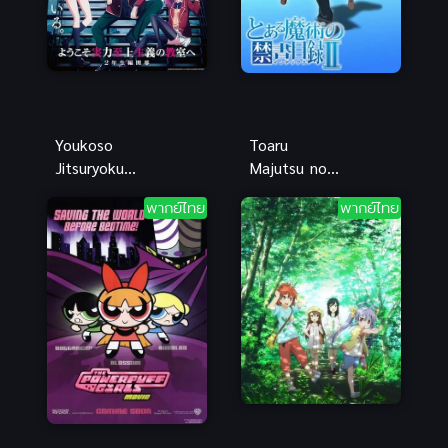
Youkoso
Toaru
Jitsuryoku
Majutsu no
Shijou Shugi
Index II อิน
พากย์ไทย
พากย์ไทย
no
เด็กซ์ คัมภีร์
Kyoushitsu e
คาถาต้องห้าม
4th ขอ
ภาค 2 (พากย์
ต้อนรับสู่
ไทย)
ห้องเรียนนิยม
(เฉพาะ) ยอด
คน ภาค 4 ซับ
ไทย