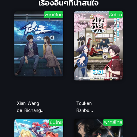
เรื่องอื่นๆที่น่าสนใจ
พากย์ไทย
ซับไทย
Xian Wang
Touken
de Richang
Ranbu
Shenghuo 2
Hanamaru
ซับไทย
พากย์ไทย
ชีวิตประจำวัน
เหมันต์ โท
ของราชาแห่ง
เคนรันบุ ฮา