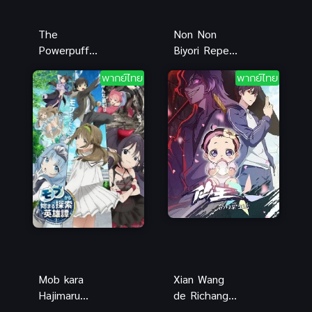
The
Non Non
Powerpuff
Biyori Repeat
Girls Movie
(2015) สาวใส
พากย์ไทย
พากย์ไทย
เดอะ พาว
หัวใจบ้านทุ่ง
เวอร์พัฟเกิร์ล
ภาค 2
มูฟวี่ พากย์
ไทย เต็มเรื่อง
Mob kara
Xian Wang
Hajimaru
de Richang
Tansaku
Shenghuo 5