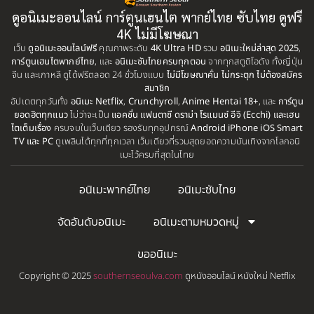
1999
1998
BBC
(1)
ดูอนิเมะออนไลน์ การ์ตูนเฮนไต พากย์ไทย ซับไทย ดูฟรี
1997
1996
4K ไม่มีโฆษณา
Big tits (นมใหญ่)
(19)
เว็บ
ดูอนิเมะออนไลน์ฟรี
1995
คุณภาพระดับ
4K Ultra HD
รวม
1993
อนิเมะใหม่ล่าสุด 2025
,
การ์ตูนเฮนไตพากย์ไทย
, และ
อนิเมะซับไทยครบทุกตอน
จากทุกสตูดิโอดัง ทั้งญี่ปุ่น
1992
1991
จีน และเกาหลี ดูได้ฟรีตลอด 24 ชั่วโมงแบบ
ไม่มีโฆษณาคั่น ไม่กระตุก ไม่ต้องสมัคร
Biography
(1)
สมาชิก
1990
1989
อัปเดตทุกวันทั้ง
อนิเมะ Netflix
,
Crunchyroll
,
Anime Hentai 18+
, และ
การ์ตูน
Bitch (ผู้หญิงร่าน)
(1)
ยอดฮิตทุกแนว
ไม่ว่าจะเป็น
แอคชั่น แฟนตาซี ดราม่า โรแมนซ์ อีจิ (Ecchi) และเฮน
1988
1987
ไตเต็มเรื่อง
ครบจบในเว็บเดียว รองรับทุกอุปกรณ์
Android iPhone iOS Smart
TV และ PC
ดูเพลินได้ทุกที่ทุกเวลา เว็บเดียวที่รวมสุดยอดความบันเทิงจากโลกอนิ
Blackmail (ข่มขู่)
1985
(1)
1984
เมะไว้ครบที่สุดในไทย
1983
1982
Blood
(1)
อนิเมะพากย์ไทย
อนิเมะซับไทย
1981
1980
Bondage (ทาส)
(1)
1979
1977
จัดอันดับอนิเมะ
อนิเมะตามหมวดหมู่
1972
boys love
(1)
ขออนิเมะ
Censored (เซ็นเซอร์)
(19)
Copyright © 2025
southernseoulva.com
ดูหนังออนไลน์ หนังใหม่ Netflix
CG Animation
(1)