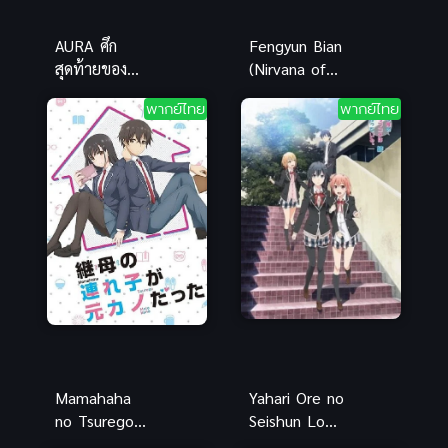
AURA ศึก
Fengyun Bian
สุดท้ายของ
(Nirvana of
จอมเวทอสูร
Storm Rider)
พากย์ไทย
พากย์ไทย
มังกรเขี้ยวแสง
ฟงอวิ๋น ขี่พายุ
เดอะมูฟวี่
ตะลุยโลก
อนาคต
Mamahaha
Yahari Ore no
no Tsurego
Seishun Love
ga Motokano
Comedy ภาค