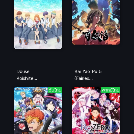
Douse
Bai Yao Pu 5
Koishite
(Fairies
Shimaunda
Albums 5)
ซับไทย
พากย์ไทย
ทำไงได้ ก็คน
เล่าขาน
มันรักไปแล้ว
ตำนานปีศาจ
ภาค 5