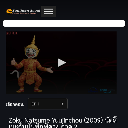
▼
เลือกตอน:
Zoku Natsume Yuujinchou (2009) นัตสึ
เมะกับบันทึกพิศวง ภาค 2