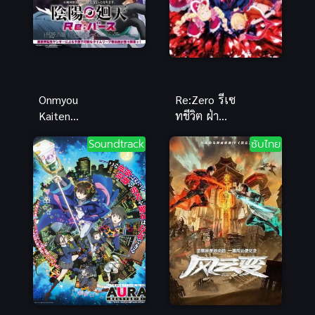
Onmyou
Re:Zero รีเซ
Kaiten
ทชีวิต ฝ่า
Re:Birth แยง
วิกฤตต่างโลก
Soundtrack
ซับไทย
กี้มาเกิดใหม่ใน
ภาค 1 ซับไทย
ต่างโลก