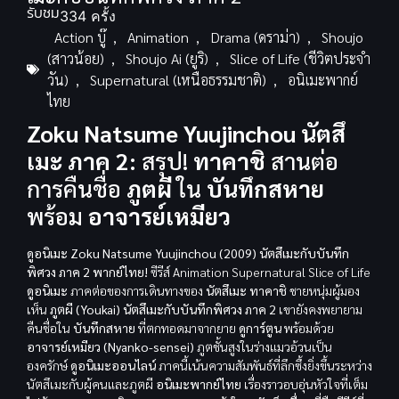
รับชม
334 ครั้ง
Action บู๊
,
Animation
,
Drama (ดราม่า)
,
Shoujo
(สาวน้อย)
,
Shoujo Ai (ยูริ)
,
Slice of Life (ชีวิตประจำ
วัน)
,
Supernatural (เหนือธรรมชาติ)
,
อนิเมะพากย์
ไทย
Zoku Natsume Yuujinchou นัตสึ
เมะ ภาค 2:
สรุป!
ทาคาชิ
สานต่อ
การคืนชื่อ
ภูตผี
ใน
บันทึกสหาย
พร้อม
อาจารย์เหมียว
ดูอนิเมะ Zoku Natsume Yuujinchou (2009) นัตสึเมะกับบันทึก
พิศวง ภาค 2 พากย์ไทย!
ซีรีส์ Animation Supernatural Slice of Life
ดูอนิเมะ
ภาคต่อของการเดินทางของ
นัตสึเมะ ทาคาชิ
ชายหนุ่มผู้มอง
เห็น
ภูตผี (Youkai)
นัตสึเมะกับบันทึกพิศวง ภาค 2
เขายังคงพยายาม
คืนชื่อใน
บันทึกสหาย
ที่ตกทอดมาจากยาย
ดูการ์ตูน
พร้อมด้วย
อาจารย์เหมียว (Nyanko-sensei)
ภูตชั้นสูงในร่างแมวอ้วนเป็น
องครักษ์
ดูอนิเมะออนไลน์
ภาคนี้เน้นความสัมพันธ์ที่ลึกซึ้งยิ่งขึ้นระหว่าง
นัตสึเมะกับผู้คนและภูตผี
อนิเมะพากย์ไทย
เรื่องราวอบอุ่นหัวใจที่เต็ม