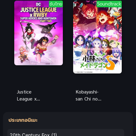
ซับไทย
Soundtrack
datta ซับไทย
2
Justice
Kobayashi-
League x
san Chi no
RWBY ซับไทย
Maid Dragon
อนิเมะซูเปอร์
S น้องเมด
ประเภทอนิเมะ
ฮีโร่สุดมันส์
มังกรของคุณ
แบบจัดเต็ม
โคบายาชิ
20th Century Fox
(1)