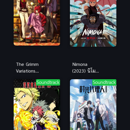
The Grimm
Nimona
Variations
(2023) นิโม
เทพนิยาย
นา พากย์ไทย
Soundtrack
Soundtrack
สยองขวัญ
แอนิเมชัน
แฟนตาซีแอ
คชั่นสุดป่วน
น่ารัก