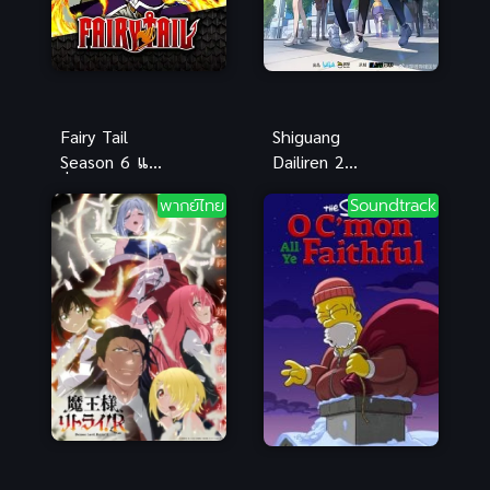
Fairy Tail
Shiguang
Season 6 แฟ
Dailiren 2
รี่เทล ศึกจอม
(Link Click
พากย์ไทย
Soundtrack
เวทอภินิหาร
S2) ข้ามเวลา
ภาค 6
พิชิตภารกิจ
ภาค 2