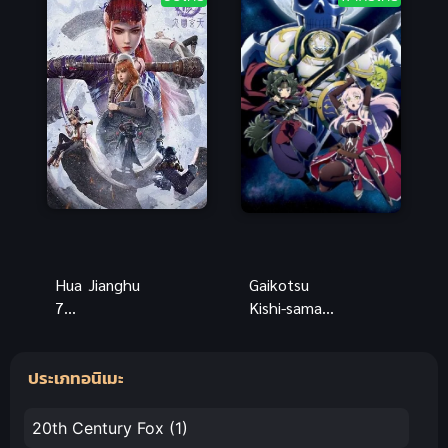
เกิดใหม่ทั้งทีก็
ผู้สอนส่วนตัว
เป็นสไลม์ไป
ของท่านหญิง
ซะแล้ว
Hua Jianghu
Gaikotsu
7
Kishi-sama
(Degenerate-
(2022) บันทึก
Drawing
การเดินทาง
ประเภทอนิเมะ
Jiang Hu 7)
ต่างโลก
ยุทธจักรของ
คนเลว ภาค 7
20th Century Fox
(1)