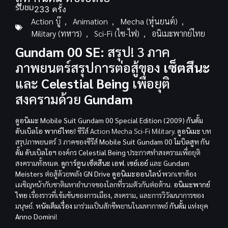
รับชม
233 ครั้ง
Action บู๊
,
Animation
,
Mecha (หุ่นยนต์)
,
Military (ทหาร)
,
Sci-Fi (ไซ-ไฟ)
,
อนิเมะพากย์ไทย
Gundam 00 SE:
สรุป! 3 ภาค
ภาพยนตร์สรุปการต่อสู้ของ
เซ็ตสึนะ
และ
Celestial Being
เพื่อยุติ
สงครามด้วย
Gundam
ดูอนิเมะ Mobile Suit Gundam 00 Special Edition (2009) กันดั้ม
ดับเบิลโอ พากย์ไทย!
ซีรีส์ Action Mecha Sci-Fi Military.
ดูอนิเมะ
บท
สรุปภาพยนตร์ 3 ภาคของซีรีส์
Mobile Suit Gundam 00
โมบิลสูท กัน
ดั้ม ดับเบิลโอฯ
องค์กร
Celestial Being
ประกาศทำสงครามเพื่อยุติ
สงครามทั้งหมด.
ดูการ์ตูน
เซ็ตสึนะ เอฟ. เซย์เอย์
และ
Gundam
Meisters
ต่อสู้ด้วยพลัง
GN Drive
ดูอนิเมะออนไลน์
พวกเขาต้อง
เผชิญหน้ากับชาติมหาอำนาจของโลกที่รวมตัวกันต่อต้าน.
อนิเมะพากย์
ไทย
เรื่องราวที่เข้มข้นของการเมือง, สงคราม, และการวิวัฒนาการของ
มนุษย์.
หนังเต็มเรื่อง
มาร่วมเป็นสักขีพยานในมหากาพย์
กันดั้ม
แห่งยุค
Anno Domini
!