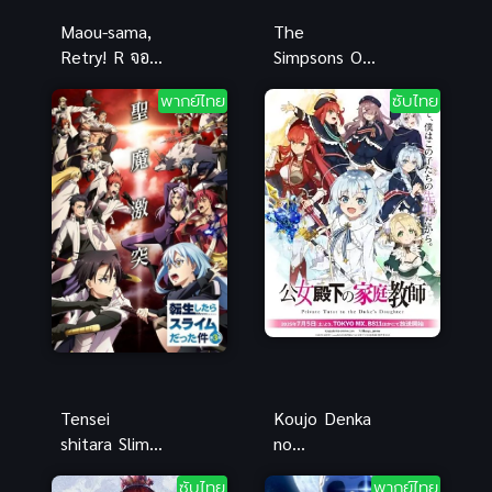
Maou-sama,
The
Retry! R จอม
Simpsons O
มารรีไทร์! R
C mon All Ye
พากย์ไทย
ซับไทย
(ซับไทย)
Faithful
(2024)
Tensei
Koujo Denka
shitara Slime
no
Datta Ken 3
Kateikyoushi
ซับไทย
พากย์ไทย