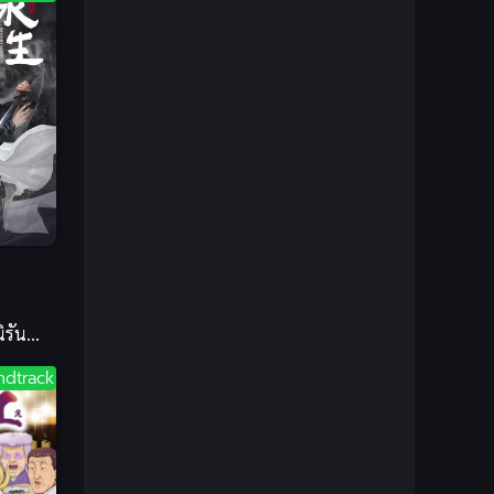
1981
1980
Bondage (ทาส)
(1)
1979
1977
1972
boys love
(1)
Censored (เซ็นเซอร์)
(19)
CG Animation
(1)
Comedy (ตลก)
(285)
Comedy (ตลก)
(85)
ิรันดร์
Comic Book การ์ตูน
(1)
ndtrack
Coming of Age ก้าวพ้นวัย
(7)
Coming-of-Age
(2)
Coming-of-Age ก้าวผ่านวัย
(6)