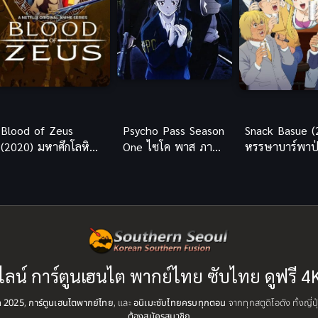
Blood of Zeus
Psycho Pass Season
Snack Basue (
(2020) มหาศึกโลหิต
One ไซโค พาส ภาค
หรรษาบาร์พาป
เทพ ภาค 1
1 พากย์ไทย
ไลน์ การ์ตูนเฮนไต พากย์ไทย ซับไทย ดูฟรี 4
ุด 2025
,
การ์ตูนเฮนไตพากย์ไทย
, และ
อนิเมะซับไทยครบทุกตอน
จากทุกสตูดิโอดัง ทั้งญี่
ต้องสมัครสมาชิก