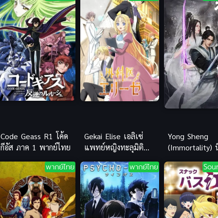
Code Geass R1 โค้ด
Gekai Elise เอลิเซ่
Yong Sheng
กีอัส ภาค 1 พากย์ไทย
แพทย์หญิงทะลุมิติ
(Immortality) น
ซับไทย
กาล ภาค 1
พากย์ไทย
พากย์ไทย
Sou