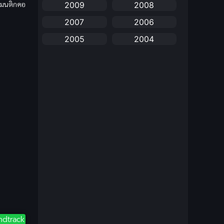
โรแมนติกคอ
2009
2008
anime
(25)
2007
2006
Anime อนิเมะ
(112)
2005
2004
Apple TV+
(1)
2003
2002
2001
2000
Assassination
(1)
1999
1998
BBC
(1)
1997
1996
Big tits (นมใหญ่)
(19)
1995
1993
1992
1991
Biography
(1)
1990
1989
Bitch (ผู้หญิงร่าน)
(1)
1988
1987
Blackmail (ข่มขู่)
1985
(1)
1984
1983
1982
Blood
(1)
ndtrack