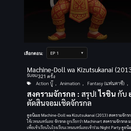
Volume
90%
▼
เลือกตอน:
Machine-Doll wa Kizutsukanai (201
รับชม
321 ครั้ง
Action บู๊
,
Animation
,
Fantasy (แฟนตาซี)
,
สงครามจักรกล :
สรุป!
ไรชิน
กับ
ตัดสินจอมเชิดจักรกล
ดูอนิเมะ Machine-Doll wa Kizutsukanai (2013) สงครามจักร
ใช้เวทมนตร์และ
จักรกล
ถูกเรียกว่า
Machinart
สงครามจักรกล ม
เพื่อเข้าเรียนในโรงเรียนเวทมนตร์และเข้าร่วม
Night Party
ดูอนิ