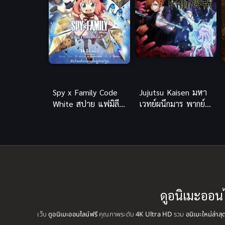
Spy x Family Code
Jujutsu Kaisen มหา
White สปาย แฟมิลี
เวทย์ผนึกมาร พากย์
2023
ไทย ซับไทย
ดูอนิเมะออน
เว็บ
ดูอนิเมะออนไลน์ฟรี
คุณภาพระดับ
4K Ultra HD
รวม
อนิเมะใหม่ล่าส