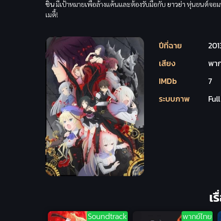
ชิน
มีเป้าหมายเพื่อล้างแค้นและต้องรับมือกับ
ยาวย่า
หุ่นยนต์จอ
เมดี้!
ปีที่ฉาย
201
เสียง
พาก
IMDb
7
ระบบภาพ
Ful
เร
Soundtrack
พากย์ไทย