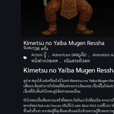
Volume
Kimetsu no Yaiba Mugen Ressha
90%
รับชม
136 ครั้ง
Action บู๊
,
Adventure (ผจญภัย)
,
Animation แ
หนังต่างประเทศ
,
อนิเมะรออัปเดท
Kimetsu no Yaiba Mugen Ressha 
ดูง่าย สนุกได้ แต่เตรียมใจไว้เลย!
Kimetsu no Yaiba Mugen Re
เพื่อนๆ ต้องทำภารกิจใหม่ที่อันตรายกว่าเดิมเยอะ เรื่องนี้ไม่ใช่แค
เรื่องที่บีบคั้นหัวใจคนดูได้อย่างยอดเยี่ยม
หัวใจของเรื่องคือความเศร้าที่ค่อยๆ กัดกินเราไปทีละนิด จากภา
พากย์ของ Natsuki Hanae (ทันจิโร่) และ Akari Kitô (เนซึโกะ)
ซ้ำแล้วซ้ำเล่า ฉากต่อสู้ที่ดุเดือดกลับแฝงไปด้วยความรู้สึกของการส