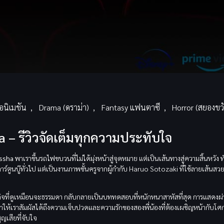
อนิเมชัน
,
Drama (ดราม่า)
,
Fantasy แฟนตาซี
,
Horror (สยองขว
– รีวิวจัดเต็มทุกความประทับใจ
ssha
พาเราขึ้นรถไฟขบวนที่ไม่ได้มุ่งหน้าสู่จุดหมาย แต่เป็นเส้นทางสู่ความสิ้นหวัง ท
่การ์ตูนบู๊ทั่วไป แต่เป็นงานภาพชั้นครูจากผู้กำกับ Haruo Sotozaki ที่ใช้ลายเส้นสว
รกิจที่ดูเหมือนจะธรรมดา กลับกลายเป็นบททดสอบที่หนักหนาสาหัสที่สุด การแสดงผ่
 ทำให้เราสัมผัสได้ถึงความเจ็บปวดและความรักของสองพี่น้องที่ต้องเผชิญหน้ากับโ
ูญเสียที่จับใจ