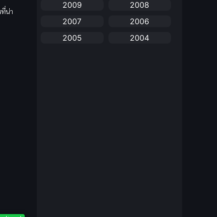
2009
2008
anime
(25)
ี่น่า
2007
2006
Anime อนิเมะ
(112)
2005
2004
Apple TV+
(1)
2003
2002
2001
2000
Assassination
(1)
1999
1998
BBC
(1)
1997
1996
Big tits (นมใหญ่)
(19)
1995
1993
1992
1991
Biography
(1)
1990
1989
Bitch (ผู้หญิงร่าน)
(1)
1988
1987
Blackmail (ข่มขู่)
1985
(1)
1984
1983
1982
Blood
(1)