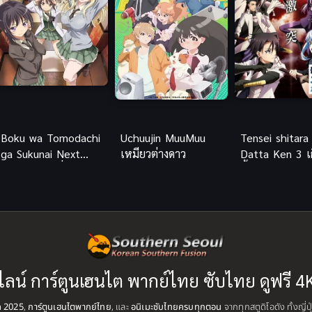
Boku wa Tomodachi
Uchuujin MuuMuu
Tensei shitara
ga Sukunai Next
เหมียวต่างดาว
Datta Ken 3 เก
ชมรมคนไร้เพื่อน ภาค
ทั้งทีก็เป็นสไล
2 (พากย์ไทย)
แล้ว
ไลน์ การ์ตูนเฮนไต พากย์ไทย ซับไทย ดูฟรี 4
ุด 2025
,
การ์ตูนเฮนไตพากย์ไทย
, และ
อนิเมะซับไทยครบทุกตอน
จากทุกสตูดิโอดัง ทั้งญี่