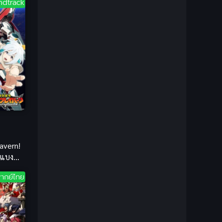
ndtrack
1981
1980
Bondage (ทาส)
(1)
1979
1977
1972
boys love
(1)
Censored (เซ็นเซอร์)
(19)
CG Animation
(1)
Comedy (ตลก)
(85)
Comedy (ตลก)
(285)
avern!
Comic Book การ์ตูน
(1)
 แบง
Coming of Age ก้าวพ้นวัย
(7)
ากย์ไทย
Coming-of-Age
(2)
Coming-of-Age ก้าวผ่านวัย
(6)