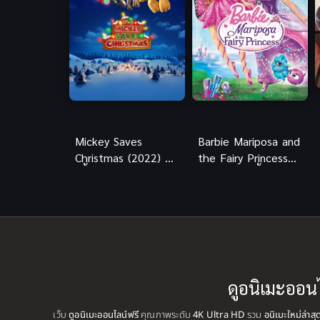
Mickey Saves
Barbie Mariposa and
Christmas (2022) มิ
the Fairy Princess
กกี้บันทึกคริสต์มาส ซับ
(2013) บาร์บี้ แมรีโพ
ไทยฟรี
ซ่า กับเจ้าหญิง
เทพธิดา พากย์ไทย
ดูอนิเมะออน
เว็บ
ดูอนิเมะออนไลน์ฟรี
คุณภาพระดับ
4K Ultra HD
รวม
อนิเมะใหม่ล่าส