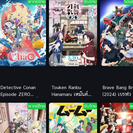
พากย์ไทย
ซับไทย
Sou
Detective Conan
Touken Ranbu
Brave Bang Br
Episode ZERO
Hanamaru เหมันต์
(2024) เบรฟว
(2026) ยอดนักสืบจิ๋ว
โทเคนรันบุ ฮานามารุ
เบรเวิร์น
พากย์ไทย
ซับไทย
พ
โคนัน คดีพิพิธภัณฑ์
ซับไทย อนิเมะฮิต
สัตว์น้ำของคุโด้ ชินอิจิ
พากย์ไทย