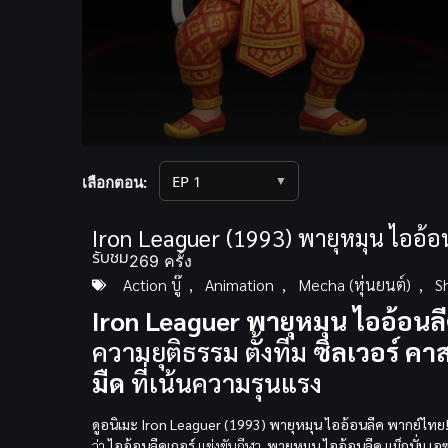
Volume
90%
▼
เลือกตอน:
Iron Leaguer (1993) พายุหมุน ไออ้อ
รับชม
269 ครั้ง
Action บู๊
,
Animation
,
Mecha (หุ่นยนต์)
,
S
Iron Leaguer พายุหมุน ไออ้อนลี
ความยุติธรรม ตั้งทีม
ซิลเวอร์ คาส
มืด
ที่เน้นความรุนแรง
ดูอนิเมะ Iron Leaguer (1993) พายุหมุน ไออ้อนลีค พากย์ไทย
ว่า
ไออ้อนลีคเกอร์
แข่งขันกีฬา.
พายุหมุน ไออ้อนลีค
แม็กนั่ม เอ