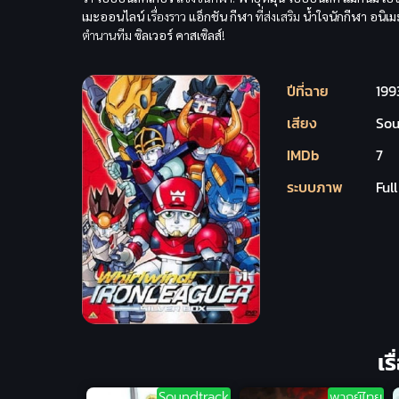
เมะออนไลน์
เรื่องราว
แอ็กชัน
กีฬา
ที่ส่งเสริม
น้ำใจนักกีฬา
อนิเ
ตำนานทีม
ซิลเวอร์ คาสเซิลส์
!
ปีที่ฉาย
199
เสียง
Sou
IMDb
7
ระบบภาพ
Ful
เร
Soundtrack
พากย์ไทย