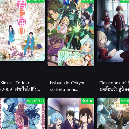
Kimi ni Todoke
Isshun de Chiryou
Classroom of E
(2009) ฝากใจไปถึง
shiteita noni
ขอต้อนรับสู่ห้อ
เธอ ภาค 1
Yakutatazu to
นิยมเฉพาะยอ
พากย์ไทย
ซับไทย
Sou
Tsuihou นักเยียวยา
ภาค 4 ซับไทย
อัจฉริยะผู้ถูกไล่ออกจาก
ปาร์ตี้ ขอสนุกกับชีวิต
จากนี้ในฐานะหมอ
เถื่อน