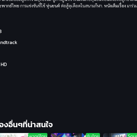
มะพากย์ไทย
การแข่งขันที่ใช้
หุ่นยนต์
ต่อสู้ดุเดือดในสนามกีฬา.
หนังเต็มเรื่อง
มาร่ว
3
ndtrack
l HD
ื่องอื่นๆที่น่าสนใจ
พากย์ไทย
ซับไทย
Sou