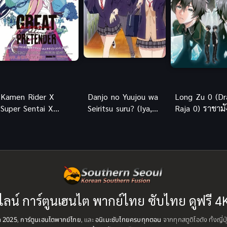
Kamen Rider X
Danjo no Yuujou wa
Long Zu 0 (D
Super Sentai X
Seiritsu suru? (Iya,
Raja 0) ราชามั
Space Sheriff Super
Shinai!!) เธอกับฉัน
ภาค 0
Hero Taisen Z มาสค์
เพื่อนกันใช่มั้ย
ไรเดอร์ x ซูเปอร์เซน
(ไม่ใช่!!)
ไท x ตำรวจอวกาศ ซู
เปอร์ฮีโร่ไทเซน Z
พากย์ไทย
ไลน์ การ์ตูนเฮนไต พากย์ไทย ซับไทย ดูฟรี 4
ุด 2025
,
การ์ตูนเฮนไตพากย์ไทย
, และ
อนิเมะซับไทยครบทุกตอน
จากทุกสตูดิโอดัง ทั้งญี่