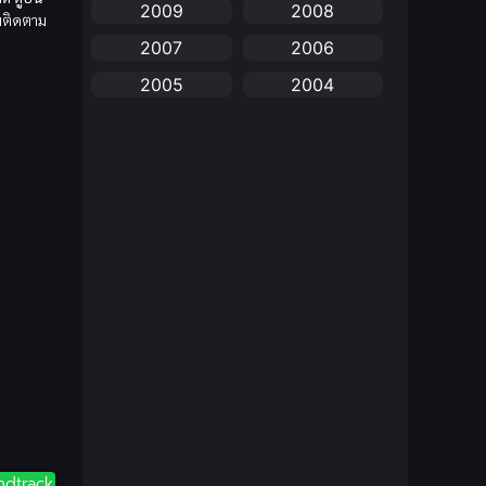
2009
2008
anime
(25)
มติดตาม
2007
2006
Anime อนิเมะ
(112)
2005
2004
Apple TV+
(1)
2003
2002
2001
2000
Assassination
(1)
1999
1998
BBC
(1)
1997
1996
Big tits (นมใหญ่)
(19)
1995
1993
1992
1991
Biography
(1)
1990
1989
Bitch (ผู้หญิงร่าน)
(1)
1988
1987
Blackmail (ข่มขู่)
1985
(1)
1984
1983
1982
Blood
(1)
ndtrack