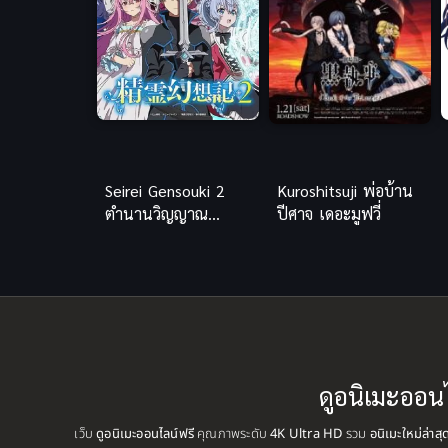
Seirei Gensouki 2
Kuroshitsuji พ่อบ้าน
ตำนานวิญญาณ
ปีศาจ เดอะมูฟวี่
แฟนซี ภาค 2
ดูอนิเมะออน
เว็บ
ดูอนิเมะออนไลน์ฟรี
คุณภาพระดับ
4K Ultra HD
รวม
อนิเมะใหม่ล่าส