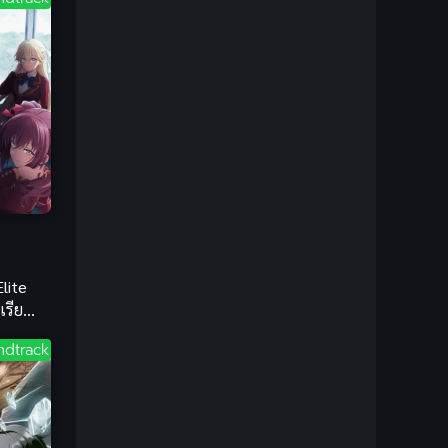
1981
1980
Bondage (ทาส)
(1)
1979
1977
1972
boys love
(1)
Censored (เซ็นเซอร์)
(19)
CG Animation
(1)
Comedy (ตลก)
(85)
Comedy (ตลก)
(285)
lite
Comic Book การ์ตูน
(1)
งเรียน
ดคน
ndtrack
Coming of Age ก้าวพ้นวัย
(7)
Coming-of-Age
(2)
Coming-of-Age ก้าวผ่านวัย
(6)