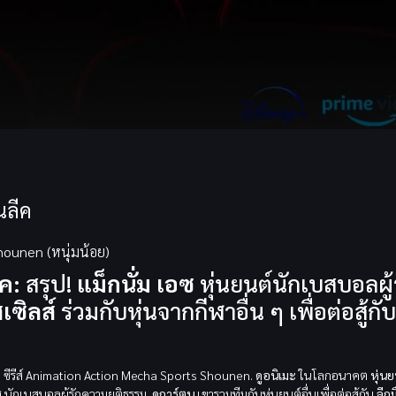
นลีค
hounen (หนุ่มน้อย)
ค:
สรุป!
แม็กนั่ม เอซ
หุ่นยนต์นักเบสบอลผู้
เซิลส์
ร่วมกับหุ่นจากกีฬาอื่น ๆ เพื่อต่อสู้กั
!
ซีรีส์ Animation Action Mecha Sports Shounen.
ดูอนิเมะ
ในโลกอนาคต
หุ่นย
ซ
นักเบสบอลผู้รักความยุติธรรม.
ดูการ์ตูน
เขารวมทีมกับหุ่นยนต์อื่นเพื่อต่อสู้กับ
ลีกม