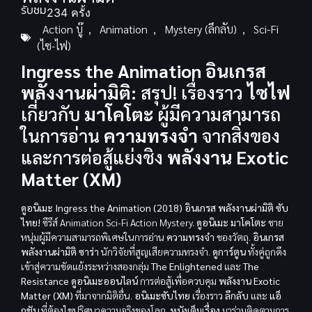
รับชม
234 ครั้ง
Action บู๊
,
Animation
,
Mystery (ลึกลับ)
,
Sci-Fi
(ไซ-ไฟ)
Ingress the Animation อินเกรส
พลังงานผ่ามิติ:
สรุป! เรื่องราว
ไซไฟ
เกี่ยวกับ
มาโคโตะ
ผู้มีความสามารถ
ในการอ่าน
ความทรงจำ
จากสิ่งของ
และการต่อสู้แย่งชิง
พลังงาน Exotic
Matter (XM)
ดูอนิเมะ Ingress the Animation (2018) อินเกรส พลังงานผ่ามิติ ซับ
ไทย!
ซีรีส์ Animation Sci-Fi Action Mystery.
ดูอนิเมะ
มาโคโตะ
ชาย
หนุ่มผู้มีความสามารถพิเศษในการอ่าน
ความทรงจำ
ของวัตถุ.
อินเกรส
พลังงานผ่ามิติ
ซาร่า
นักวิจัยที่สูญเสียความทรงจำ.
ดูการ์ตูน
ทั้งคู่ถูกดึง
เข้าสู่ความขัดแย้งระหว่างสองกลุ่ม
The Enlightened
และ
The
Resistance
ดูอนิเมะออนไลน์
การต่อสู้เพื่อควบคุม
พลังงาน Exotic
Matter (XM)
ที่มาจากมิติอื่น.
อนิเมะซับไทย
เรื่องราว
ลึกลับ
และ
แอ็
กชัน
ที่ต้องไขปริศนาความจริงของโลก.
หนังเต็มเรื่อง
มาร่วมติดตามการ