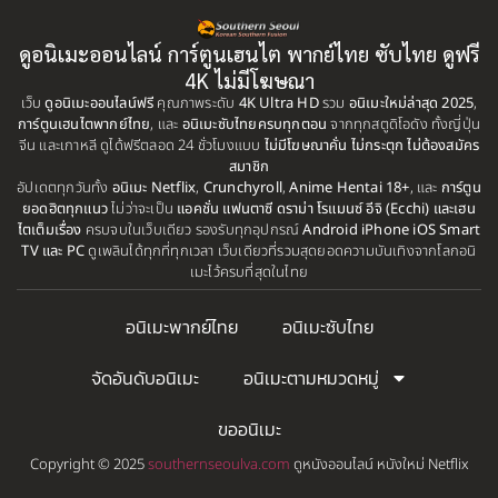
1999
1998
BBC
(1)
ดูอนิเมะออนไลน์ การ์ตูนเฮนไต พากย์ไทย ซับไทย ดูฟรี
1997
1996
4K ไม่มีโฆษณา
Big tits (นมใหญ่)
(19)
เว็บ
ดูอนิเมะออนไลน์ฟรี
1995
คุณภาพระดับ
4K Ultra HD
รวม
1993
อนิเมะใหม่ล่าสุด 2025
,
การ์ตูนเฮนไตพากย์ไทย
, และ
อนิเมะซับไทยครบทุกตอน
จากทุกสตูดิโอดัง ทั้งญี่ปุ่น
1992
1991
จีน และเกาหลี ดูได้ฟรีตลอด 24 ชั่วโมงแบบ
ไม่มีโฆษณาคั่น ไม่กระตุก ไม่ต้องสมัคร
Biography
(1)
สมาชิก
1990
1989
อัปเดตทุกวันทั้ง
อนิเมะ Netflix
,
Crunchyroll
,
Anime Hentai 18+
, และ
การ์ตูน
Bitch (ผู้หญิงร่าน)
(1)
ยอดฮิตทุกแนว
ไม่ว่าจะเป็น
แอคชั่น แฟนตาซี ดราม่า โรแมนซ์ อีจิ (Ecchi) และเฮน
1988
1987
ไตเต็มเรื่อง
ครบจบในเว็บเดียว รองรับทุกอุปกรณ์
Android iPhone iOS Smart
TV และ PC
ดูเพลินได้ทุกที่ทุกเวลา เว็บเดียวที่รวมสุดยอดความบันเทิงจากโลกอนิ
Blackmail (ข่มขู่)
1985
(1)
1984
เมะไว้ครบที่สุดในไทย
1983
1982
Blood
(1)
อนิเมะพากย์ไทย
อนิเมะซับไทย
1981
1980
Bondage (ทาส)
(1)
1979
1977
จัดอันดับอนิเมะ
อนิเมะตามหมวดหมู่
1972
boys love
(1)
ขออนิเมะ
Censored (เซ็นเซอร์)
(19)
Copyright © 2025
southernseoulva.com
ดูหนังออนไลน์ หนังใหม่ Netflix