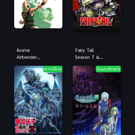
Avatar
Fairy Tail
Airbender
Season 7 แฟ
Season Two
รี่เทล ศึกจอม
พากย์ไทย
Soundtrack
เณรน้อยเจ้า
เวทอภินิหาร
อภินิหาร ภาค
ภาค 7
2 ดูซับไทย