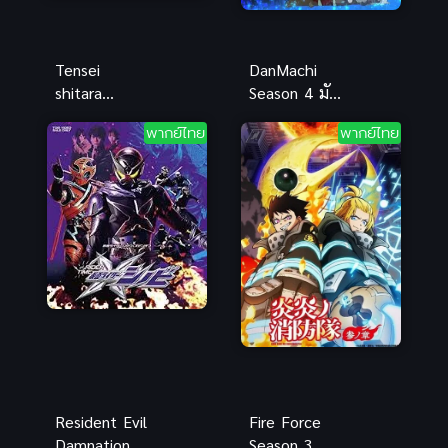
Tensei
DanMachi
shitara
Season 4 มัน
Dainana Ouji
ผิดรึไงถ้าใจ
พากย์ไทย
พากย์ไทย
Datta node
อยากจะพบรัก
2 ซับไทย
ในดันเจี้ยน
ภาค 4
Resident Evil
Fire Force
Damnation
Season 3