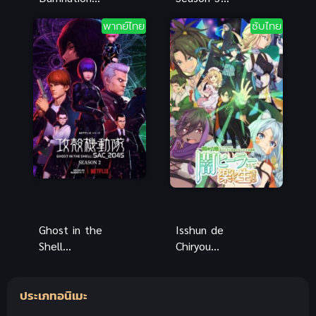
สงครามดับ
Part 2 ซับ
พากย์ไทย
ซับไทย
พันธุ์ไวรัส
ไทย
พากย์ไทย
Ghost in the
Isshun de
Shell
Chiryou
SAC_2045 2
shiteita noni
(2022) โกสต์
Yakutatazu
ประเภทอนิเมะ
อิน เดอะ
to Tsuihou
เชลล์ ภาค 2
นักเยียวยา