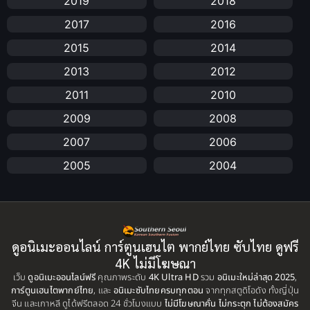
2019
2018
2017
2016
Animation อนิเมะ
(72)
2015
2014
Animation แอนิเมชัน
(19)
2013
2012
Animation แอนิเมชั่น
(1)
2011
2010
2009
2008
anime
(25)
2007
2006
Anime อนิเมะ
(112)
2005
2004
Apple TV+
(1)
2003
2002
2001
2000
Assassination
(1)
1999
1998
ดูอนิเมะออนไลน์ การ์ตูนเฮนไต พากย์ไทย ซับไทย ดูฟรี
BBC
(1)
1997
1996
4K ไม่มีโฆษณา
เว็บ
ดูอนิเมะออนไลน์ฟรี
คุณภาพระดับ
4K Ultra HD
รวม
อนิเมะใหม่ล่าสุด 2025
,
Big tits (นมใหญ่)
(19)
1995
1993
การ์ตูนเฮนไตพากย์ไทย
, และ
อนิเมะซับไทยครบทุกตอน
จากทุกสตูดิโอดัง ทั้งญี่ปุ่น
จีน และเกาหลี ดูได้ฟรีตลอด 24 ชั่วโมงแบบ
ไม่มีโฆษณาคั่น ไม่กระตุก ไม่ต้องสมัคร
1992
1991