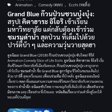
Animation
,
Comedy (ตลก)
,
Ecchi (ทะลึ่ง)
Grand Blue ก๊วนป่วนชวนบุ๋งบุ๋ง:
สรุป!
คิตาฮาระ อิโอริ
เข้าเรียน
มหาวิทยาลัย แต่กลับต้องเข้าร่วม
ชมรมดำน้ำ
สุดป่วน ที่เต็มไปด้วย
ปาร์ตี้บ้า ๆ และความวุ่นวายสุดฮา
ดูอนิเมะ Grand Blue (2018) ก๊วนป่วนชวนบุ๋งบุ๋ง ซับไทย!
ซีรีส์
Animation Comedy Slice of Life Ecchi.
ดูอนิเมะ
คิตาฮาระ อิโอริ
เริ่ม
ต้นชีวิตมหาวิทยาลัยที่เมืองริมทะเล.
ก๊วนป่วนชวนบุ๋งบุ๋ง
เขาถูกลาก
เข้าไปใน
ชมรมดำน้ำ
ชื่อ
Grand Blue
ดูการ์ตูน
ชีวิตในชมรมเต็มไป
ด้วย
ปาร์ตี้
สุดเหวี่ยงและ
เพื่อนร่วมทีม
ที่บ้าคลั่ง.
ดูอนิเมะออนไลน์
เรื่องราว
ตลก
ที่ผสมผสานความฮาของชีวิตมหาวิทยาลัยกับความงดงาม
ของการ
ดำน้ำลึก
อนิเมะซับไทย
การผจญภัยที่เต็มไปด้วย
เสียงหัวเราะ
มิตรภาพ
และ
เรือนร่าง
ที่เปิดเผย.
หนังเต็มเรื่อง
มาร่วมดำดิ่งสู่โลกใต้
ทะเลที่ป่วนที่สุด!