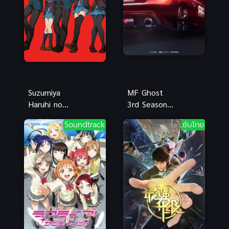
Suzumiya
MF Ghost
Haruhi no
3rd Season 3
Shoushitsu
เอ็มเอฟ โกสต์
Soundtrack
ซับไทย
การหายตัวไป
ภาค 3 ซับไทย
ของ สึซึมิยะ
ฮารุฮิ