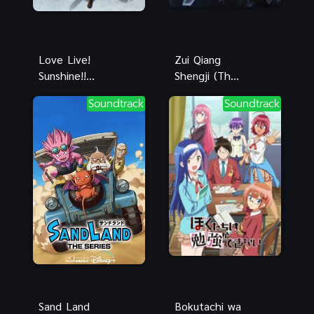
Love Live!
Zui Qiang
Sunshine!!
Shengji (The
เลิฟไลฟ์! ซัน
strongest
Soundtrack
Soundtrack
ไชน์!! ภาค 1
upgrade) การ
อัพเกรดที่
แข็งแกร่งที่สุด
Sand Land
Bokutachi wa