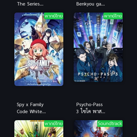
The Series
Benkyou ga
แซนด์แลนด์
Dekinai! ภาค
พากย์ไทย
พากย์ไทย
เดอะซีรีย์ ภาค
1 (2019)
1
เรื่องนี้ตำรา
ไม่มีสอน
Spy x Family
Psycho-Pass
Code White
3 ไซโค พาส
สปาย แฟมิลี
ถอดรหัสล่า
พากย์ไทย
Soundtrack
2023
ภาค 3
Psycho-Pass