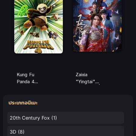
3 ไซโค พาส
ถอดรหัสล่า
ภาค 3
Kung Fu
Zaixia
Panda 4
“Yingtai”
(2024) กังฟู
(2024) ข้านี่
แพนด้า 4
แหละจู้อิงไถ
ประเภทอนิเมะ
20th Century Fox
(1)
3D
(8)