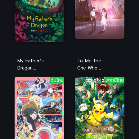
My Father’s
To Me the
Dragon
One Who
(2022) มังกร
Loved You
ซับไทย
พากย์ไทย
ของพ่อ พากย์
(2022) ถึงผม
ไทยดูฟรีออน
คนหนึ่งที่รัก
ไลน์
เธอ