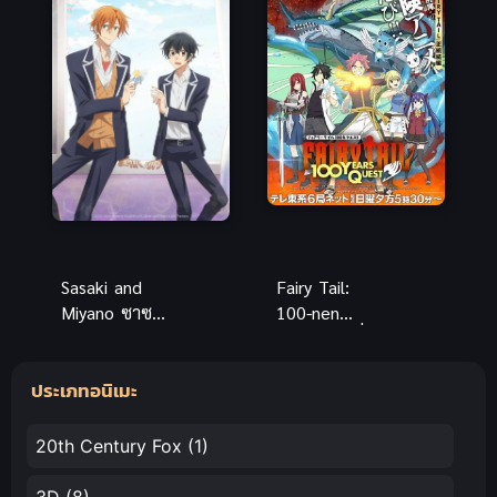
ภาค 2
Sasaki and
Fairy Tail:
Miyano ซาซา
100-nen
กิกับมิยาโนะ
Quest แฟรี่
ภาคจบการ
เทล ศึกจอม
ประเภทอนิเมะ
ศึกษา อนิเมะ
เวทอภินิหาร
ซับไทยดูดี
ภารกิจ 100 ปี
20th Century Fox
(1)