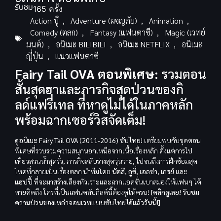
รับชม
165 ครั้ง
Action บู๊
,
Adventure (ผจญภัย)
,
Animation
,
Comedy (ตลก)
,
Fantasy (แฟนตาซี)
,
Magic (เวทย์
มนต์)
,
อนิเมะ BILIBILI
,
อนิเมะ NETFLIX
,
อนิเมะ
ญี่ปุ่น
,
แนวแฟนตาซี
Fairy Tail OVA ตอนพิเศษ:
รวมตอน
สั้นสุดฮาและภารกิจสุดป่วนของกิ
ลด์แฟรี่เทล ที่หาดูไม่ได้ในภาคหลัก
พร้อมฉากเซอร์วิสจัดเต็ม!
ดูอนิเมะ Fairy Tail OVA (2011-2016) ซับไทย!
เตรียมพบกับชุดตอน
พิเศษที่รวบรวมความสนุกนอกเหนือจากเนื้อเรื่องหลัก ตั้งแต่การไป
เที่ยวสวนน้ำสุดรั่ว, ภารกิจสลับร่างสุดวุ่นวาย, ไปจนถึงการฝึกซ้อมสุด
โหดที่กลายเป็นเรื่องตลก นำทีมโดย
นัตสึ, ลูซี่, เอลซ่า, เกรย์
และ
แฮปปี้
ที่จะมาสร้างเสียงหัวเราะและฉากแอคชั่นเบาสมองให้แฟนๆ ได้
หายคิดถึง ใครที่เป็นแฟนคลับกิลด์นี้ต้องดูให้ครบ!
[คลิกดูเลย! รับชม
ความป่วนของเหล่าจอมเวทแบบซับไทยได้แล้ววันนี้!]