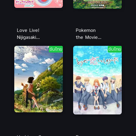
Love Live!
Pokemon
Nijigasaki
the Movie
Gakuen
Secrets of
ซับไทย
ซับไทย
School Idol
the Jungle
Doukoukai
โปเกมอน
Kanketsu-
เดอะ มูฟวี่
hen Part1
ความลับของ
เลิฟไลฟ์
ป่าลึก พากย์
ชมรมสคูลไอ
ไทย
ดอลนิจิกะซากิ
เดอะมูฟวี่
ปัจฉิมบท พาร์
ท 1 ซับไทย