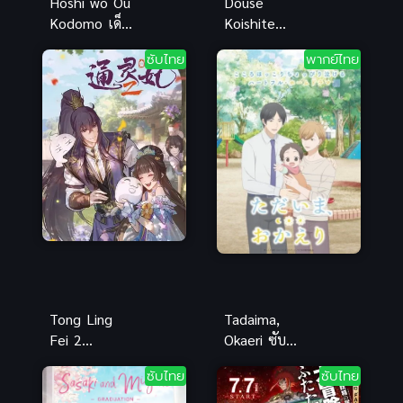
Hoshi wo Ou
Douse
Kodomo เด็ก
Koishite
สาวกับเสียง
Shimaunda
ซับไทย
พากย์ไทย
เพรียกแห่ง
ทำไงได้ ก็คน
พิภพเทพา
มันรักไปแล้ว
ซับไทย
Tong Ling
Tadaima,
Fei 2
Okaeri ซับ
(Psychic
ไทย
ซับไทย
ซับไทย
Princess 2)
ชายากายสิทธิ์