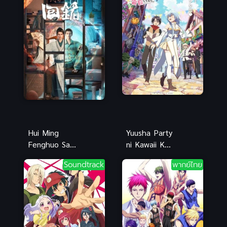
Hui Ming
Yuusha Party
Fenghuo San
ni Kawaii Ko
Yue ย้อนเวลา
ga Ita node
Soundtrack
พากย์ไทย
กู้วิกฤตซับไทย
ซับไทย