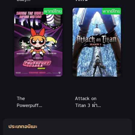
Christmas
พากย์ไทย
พากย์ไทย
Bonus (2022)
บอสเบบี้
พากย์ไทยดูฟรี
จ้า
The
Attack on
Powerpuff
Titan 3 ผ่า
Girls Movie
พิภพไททัน
เดอะ พาว
ภาค 3 ซับไทย
ประเภทอนิเมะ
เวอร์พัฟเกิร์ล
มูฟวี่ พากย์