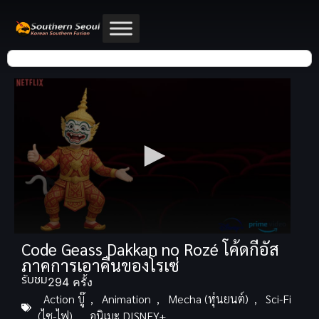
Code Geass Dakkan no Rozé โค้ดกีอัส
ภาคการเอาคืนของโรเซ่
รับชม
294 ครั้ง
Action บู๊
,
Animation
,
Mecha (หุ่นยนต์)
,
Sci-Fi
(ไซ-ไฟ)
,
อนิเมะ DISNEY+