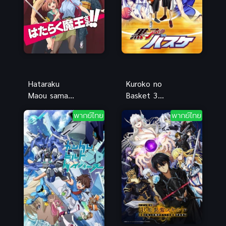
Hataraku
Kuroko no
Maou sama
Basket 3
Season 2 ผู้
(2015) คุโร
พากย์ไทย
พากย์ไทย
กล้าซึนซ่าส์กับ
โกะ นายจืด
จอมมารสู้ชีวิต
พลิกสังเวียน
ภาค 2
บาส ภาค 3