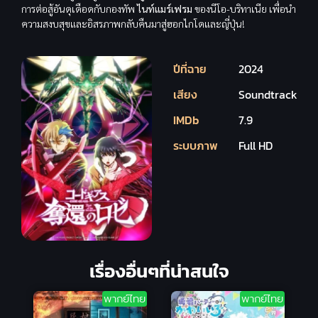
การต่อสู้อันดุเดือดกับกองทัพ
ไนท์แมร์เฟรม
ของนีโอ-บริทาเนีย เพื่อนำ
ความสงบสุขและอิสรภาพกลับคืนมาสู่ฮอกไกโดและญี่ปุ่น!
ปีที่ฉาย
2024
เสียง
Soundtrack
IMDb
7.9
ระบบภาพ
Full HD
เรื่องอื่นๆที่น่าสนใจ
พากย์ไทย
พากย์ไทย