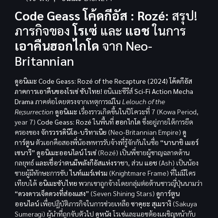
Code Geass โค้ดกีอัส : Rozé:
สรุป!
ภารกิจของ
โรเซ่
และ
แอช
ในการ
เอาคืนฮอกไกโด
จาก Neo-
Britannian
ดูอนิเมะ Code Geass: Rozé of the Recapture (2024) โค้ดกีอัส
ภาคการเอาคืนของโรเซ่ ซับไทย!
อนิเมะซีรีส์
Sci-Fi Action Mecha
Drama
ภาคต่อโดยตรงจากเหตุการณ์ใน
Lelouch of the
Re;surrection
ดูอนิเมะ
เรื่องราวเกิดขึ้นในปีโควะที่ 7 (Kowa Period,
year 7)
Code Geass: Rozé
ในพื้นที่
ฮอกไกโด
ซึ่งอยู่ภายใต้การยึด
ครองของ
จักรวรรดินีโอ-บริทาเนีย
(Neo-Britannian Empire)
ดู
การ์ตูน
ตัวเอกคือสองพี่น้องทหารรับจ้างที่รู้จักกันในชื่อ
“นานาชิ เมอร์
เซนารี”
ดูอนิเมะออนไลน์
โรเซ่
(Rozé) เป็นพี่ชายผู้ชาญฉลาดด้าน
กลยุทธ์
และเชื่อว่าตนมีพลังกีอัสแห่งราชา
, ส่วน
แอช
(Ash) เป็นน้อง
ชายผู้มีทักษะการขับ
ไนท์แมร์เฟรม
(Knightmare Frame) ที่ไม่มีใคร
เทียบได้
อนิเมะซับไทย
พวกเขาถูกจ้างโดยกลุ่มต่อต้านชาวญี่ปุ่นนามว่า
“ดวงดาวเจ็ดดวงที่ส่องแสง”
(Seven Shining Stars)
ดูการ์ตูน
ออนไลน์
เพื่อปฏิบัติภารกิจในการช่วยเหลือ
ซาคุยะ สุเมรางิ
(Sakuya
Sumeragi) ผู้นำที่ถูกจับตัวไป
ดูหนัง
โรเซ่และแอชต้องเผชิญหน้ากับ