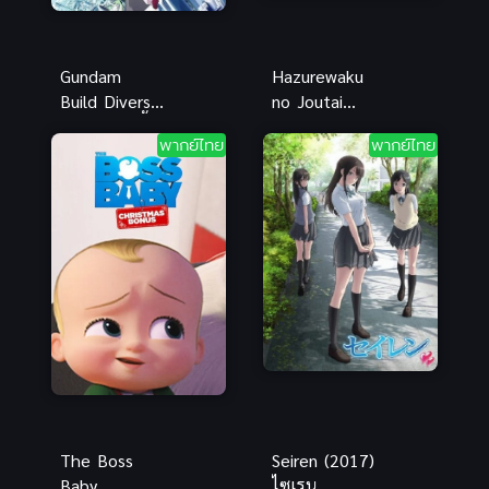
Gundam
Hazurewaku
Build Divers
no Joutai
(2018) กันดั้ม
Ijou Skill E
พากย์ไทย
พากย์ไทย
บิลด์ไดเวอร์
rank ผู้ถูกทิ้ง
เพราะสกิลไร้
ค่า
The Boss
Seiren (2017)
Baby
ไซเรน