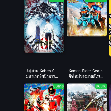
Jujutsu Kaisen 0
Kamen Rider Geats
มหาเวทย์ผนึกมาร
ศึกใหม่ของมาสค์ไรเด
พากย์ไทย [เสียงไทย
อร์กีทส์ สุดยอดพากย์
ซับไทย
ซับไทย
โรง]
ไทยมันส์