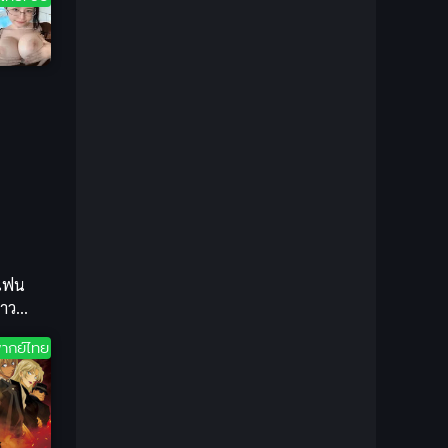
1981
1980
Bondage (ทาส)
(1)
1979
1977
1972
boys love
(1)
Censored (เซ็นเซอร์)
(19)
CG Animation
(1)
Comedy (ตลก)
(85)
Comedy (ตลก)
(285)
่แฟน
Comic Book การ์ตูน
(1)
สาว
ดร่อง
ากย์ไทย
Coming of Age ก้าวพ้นวัย
(7)
Coming-of-Age
(2)
Coming-of-Age ก้าวผ่านวัย
(6)