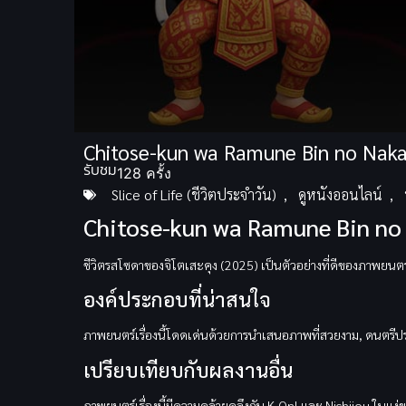
Volume
Chitose-kun wa Ramune Bin no Naka
90%
รับชม
128 ครั้ง
Slice of Life (ชีวิตประจำวัน)
,
ดูหนังออนไลน์
,
Chitose-kun wa Ramune Bin no
ชีวิตรสโซดาของจิโตเสะคุง (2025) เป็นตัวอย่างที่ดีของภาพยนตร์แน
องค์ประกอบที่น่าสนใจ
ภาพยนตร์เรื่องนี้โดดเด่นด้วยการนำเสนอภาพที่สวยงาม, ดนตรีประ
เปรียบเทียบกับผลงานอื่น
ภาพยนตร์เรื่องนี้มีความคล้ายคลึงกับ K-On! และ Nichijou ในแ