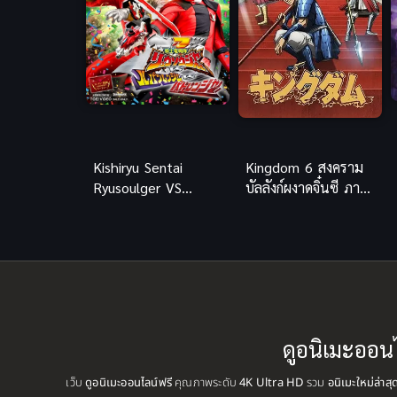
Kishiryu Sentai
Kingdom 6 สงคราม
Ryusoulger VS
บัลลังก์ผงาดจิ๋นซี ภาค
Lupinranger VS
6
Patranger ซับไทย
ดูอนิเมะออน
เว็บ
ดูอนิเมะออนไลน์ฟรี
คุณภาพระดับ
4K Ultra HD
รวม
อนิเมะใหม่ล่าส