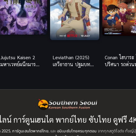
Jujutsu Kaisen 2
Leviathan (2025)
Conan ไฮบาระ
มหาเวทย์ผนึกมาร
เลวีอาธาน ปฐมบท
ปริศนา รถด่วน
ภาค 2 ซับไทย
มหาสงคราม
พากย์ไทย อนิเ
สืบสวนสุดระทึกด
ไลน์ การ์ตูนเฮนไต พากย์ไทย ซับไทย ดูฟรี 4
ุด 2025
,
การ์ตูนเฮนไตพากย์ไทย
, และ
อนิเมะซับไทยครบทุกตอน
จากทุกสตูดิโอดัง ทั้งญี่