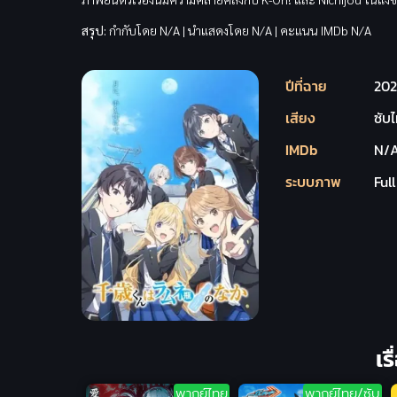
สรุป:
กำกับโดย N/A | นำแสดงโดย N/A | คะแนน IMDb N/A
ปีที่ฉาย
202
เสียง
ซับ
IMDb
N/
ระบบภาพ
Ful
เร
พากย์ไทย
พากย์ไทย/ซับ