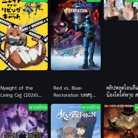
Nyaight of the
Red vs. Blue-
คลิปหลุดโอนลี
Living Cat (2026)
Restoration บทสรุป
น้องโคโค่พาย 
แมวซอมบี้
สงครามอวกาศ อนิเมะ
เกาหลีอวบอึ๋ม จั
พากย์ไทย
พากย์ไทย
พ
ซับไทย สุดมันส์
นมสุดเสียว