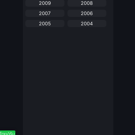
2009
2008
anime
(25)
2007
2006
Anime อนิเมะ
(112)
2005
2004
Apple TV+
(1)
2003
2002
2001
2000
Assassination
(1)
1999
1998
BBC
(1)
1997
1996
Big tits (นมใหญ่)
(19)
1995
1993
1992
1991
Biography
(1)
1990
1989
Bitch (ผู้หญิงร่าน)
(1)
1988
1987
Blackmail (ข่มขู่)
1985
(1)
1984
1983
1982
Blood
(1)
ไทย/ซับ