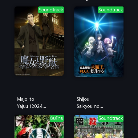
ตำนาน 7
บับเบิ้ล พากย์
Soundtrack
Soundtrack
อัศวิน ภาค 1
ไทย
Majo to
Shijou
Yajuu (2024)
Saikyou no
แม่มดและสัตว์
Daimaou ชีวิต
ซับไทย
Soundtrack
ป่า
ใหม่ไม่
ธรรมดาของ
ราชาปีศาจขี้