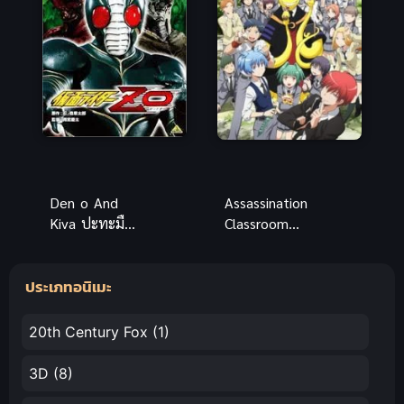
เหงา
Den o And
Assassination
Kiva ปะทะมือ
Classroom
ปราบวิญญาณ
ห้องเรียนลอบ
ซับไทย ภาพ
สังหาร ภาค 1
ประเภทอนิเมะ
ชัด เต็มเรื่อง
สนุกครบรส
20th Century Fox
(1)
3D
(8)