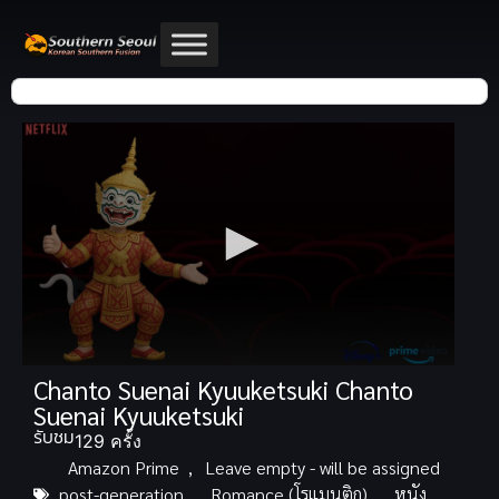
Chanto Suenai Kyuuketsuki Chanto
Suenai Kyuuketsuki
รับชม
129 ครั้ง
Amazon Prime
,
Leave empty - will be assigned
post-generation
,
Romance (โรแมนติก)
,
หนัง