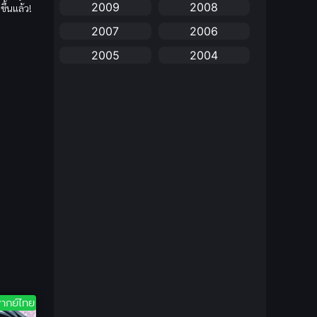
2009
2008
ึ้นแล้ว!
anime
(25)
2007
2006
Anime อนิเมะ
(112)
2005
2004
Apple TV+
(1)
2003
2002
2001
2000
Assassination
(1)
1999
1998
BBC
(1)
1997
1996
Big tits (นมใหญ่)
(19)
1995
1993
1992
1991
Biography
(1)
1990
1989
Bitch (ผู้หญิงร่าน)
(1)
1988
1987
Blackmail (ข่มขู่)
1985
(1)
1984
1983
1982
ากย์ไทย
Blood
(1)