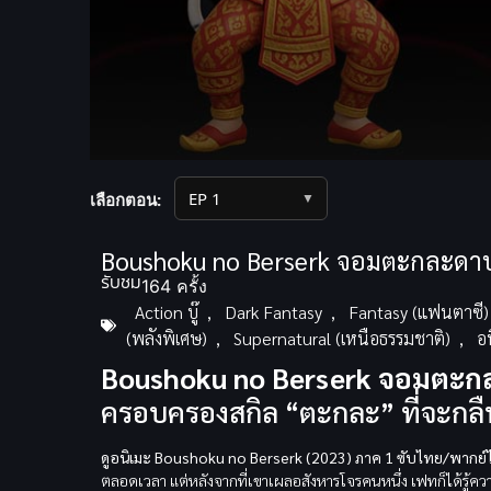
Volume
90%
▼
เลือกตอน:
Boushoku no Berserk จอมตะกละดาบ
รับชม
164 ครั้ง
Action บู๊
,
Dark Fantasy
,
Fantasy (แฟนตาซี)
(พลังพิเศษ)
,
Supernatural (เหนือธรรมชาติ)
,
อ
Boushoku no Berserk จอมตะกล
ครอบครองสกิล “ตะกละ” ที่จะกลืนกิ
ดูอนิเมะ Boushoku no Berserk (2023) ภาค 1 ซับไทย/พากย์
ตลอดเวลา แต่หลังจากที่เขาเผลอสังหารโจรคนหนึ่ง เฟทก็ได้รู้ควา