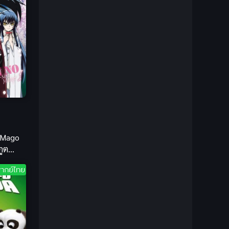
1981
1980
Bondage (ทาส)
(1)
1979
1977
1972
boys love
(1)
Censored (เซ็นเซอร์)
(19)
CG Animation
(1)
Comedy (ตลก)
(85)
Comedy (ตลก)
(285)
 Mago
ภูต
Comic Book การ์ตูน
(1)
ากย์ไทย
Coming of Age ก้าวพ้นวัย
(7)
Coming-of-Age
(2)
Coming-of-Age ก้าวผ่านวัย
(6)