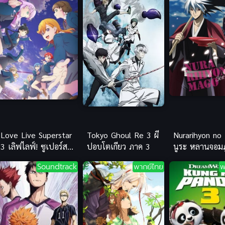
Love Live Superstar
Tokyo Ghoul Re 3 ผี
Nurarihyon no
3 เลิฟไลฟ์! ซูเปอร์ส
ปอบโตเกียว ภาค 3
นูระ หลานจอม
ตาร์!! ภาค 3 (ซับไทย)
ภาค 1
Soundtrack
พากย์ไทย
พ