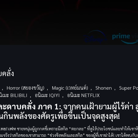
คลั่ง
,
Horror (สยองขวัญ)
,
Magic (เวทย์มนต์)
,
Shonen
,
Super P
นิเมะ BILIBILI
,
อนิเมะ IQIYI
,
อนิเมะ NETFLIX
ะดาบคลั่ง ภาค 1:
จากคนเฝ้ายามผู้ไร้ค่า สู่
นพลังของศัตรูเพื่อขึ้นเป็นจุดสูงสุด!
ไทย!
เฟท
ชายหนุ่มผู้ถูกกดขี่เพราะมีสกิล “ตะกละ” ที่ดูไร้ประโยชน์และทำให้เขา
มจริงว่าสกิลของเขาสามารถ “ช่วงชิงพลังและสกิล” ของผู้ที่เขาฆ่าได้! เขาได้พบกั