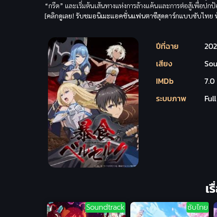
“กรีด” และเริ่มต้นเส้นทางแห่งการล้างแค้นและการต่อสู้เพื่อปกป้อ
[คลิกดูเลย! รับชมอนิเมะแอคชั่นแฟนตาซีสุดดาร์กแบบซับไทย 
ปีที่ฉาย
202
เสียง
Sou
IMDb
7.0
ระบบภาพ
Ful
เร
Soundtrack
ซับไทย