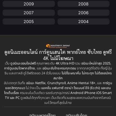
2009
2008
anime
(25)
2007
2006
Anime อนิเมะ
(112)
2005
2004
Apple TV+
(1)
2003
2002
2001
2000
Assassination
(1)
1999
1998
ดูอนิเมะออนไลน์ การ์ตูนเฮนไต พากย์ไทย ซับไทย ดูฟรี
BBC
(1)
1997
1996
4K ไม่มีโฆษณา
เว็บ
ดูอนิเมะออนไลน์ฟรี
คุณภาพระดับ
4K Ultra HD
รวม
อนิเมะใหม่ล่าสุด 2025
,
Big tits (นมใหญ่)
(19)
1995
1993
การ์ตูนเฮนไตพากย์ไทย
, และ
อนิเมะซับไทยครบทุกตอน
จากทุกสตูดิโอดัง ทั้งญี่ปุ่น
จีน และเกาหลี ดูได้ฟรีตลอด 24 ชั่วโมงแบบ
ไม่มีโฆษณาคั่น ไม่กระตุก ไม่ต้องสมัคร
1992
1991
Biography
(1)
สมาชิก
อัปเดตทุกวันทั้ง
1990
อนิเมะ Netflix
,
Crunchyroll
,
Anime Hentai 18+
1989
, และ
การ์ตูน
ยอดฮิตทุกแนว
ไม่ว่าจะเป็น
แอคชั่น แฟนตาซี ดราม่า โรแมนซ์ อีจิ (Ecchi) และเฮน
Bitch (ผู้หญิงร่าน)
(1)
1988
1987
ไตเต็มเรื่อง
ครบจบในเว็บเดียว รองรับทุกอุปกรณ์
Android iPhone iOS Smart
TV และ PC
ดูเพลินได้ทุกที่ทุกเวลา เว็บเดียวที่รวมสุดยอดความบันเทิงจากโลกอนิ
Blackmail (ข่มขู่)
1985
(1)
1984
เมะไว้ครบที่สุดในไทย
1983
1982
Blood
(1)
อนิเมะพากย์ไทย
อนิเมะซับไทย