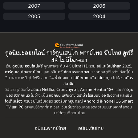
2007
2006
Anime อนิเมะ
(112)
2005
2004
Apple TV+
(1)
2003
2002
2001
2000
Assassination
(1)
1999
1998
ดูอนิเมะออนไลน์ การ์ตูนเฮนไต พากย์ไทย ซับไทย ดูฟรี
BBC
(1)
1997
1996
4K ไม่มีโฆษณา
เว็บ
ดูอนิเมะออนไลน์ฟรี
คุณภาพระดับ
4K Ultra HD
รวม
อนิเมะใหม่ล่าสุด 2025
,
Big tits (นมใหญ่)
(19)
1995
1993
การ์ตูนเฮนไตพากย์ไทย
, และ
อนิเมะซับไทยครบทุกตอน
จากทุกสตูดิโอดัง ทั้งญี่ปุ่น
จีน และเกาหลี ดูได้ฟรีตลอด 24 ชั่วโมงแบบ
ไม่มีโฆษณาคั่น ไม่กระตุก ไม่ต้องสมัคร
1992
1991
Biography
(1)
สมาชิก
อัปเดตทุกวันทั้ง
1990
อนิเมะ Netflix
,
Crunchyroll
,
Anime Hentai 18+
1989
, และ
การ์ตูน
ยอดฮิตทุกแนว
ไม่ว่าจะเป็น
แอคชั่น แฟนตาซี ดราม่า โรแมนซ์ อีจิ (Ecchi) และเฮน
Bitch (ผู้หญิงร่าน)
(1)
1988
1987
ไตเต็มเรื่อง
ครบจบในเว็บเดียว รองรับทุกอุปกรณ์
Android iPhone iOS Smart
TV และ PC
ดูเพลินได้ทุกที่ทุกเวลา เว็บเดียวที่รวมสุดยอดความบันเทิงจากโลกอนิ
Blackmail (ข่มขู่)
1985
(1)
1984
เมะไว้ครบที่สุดในไทย
1983
1982
Blood
(1)
อนิเมะพากย์ไทย
อนิเมะซับไทย
1981
1980