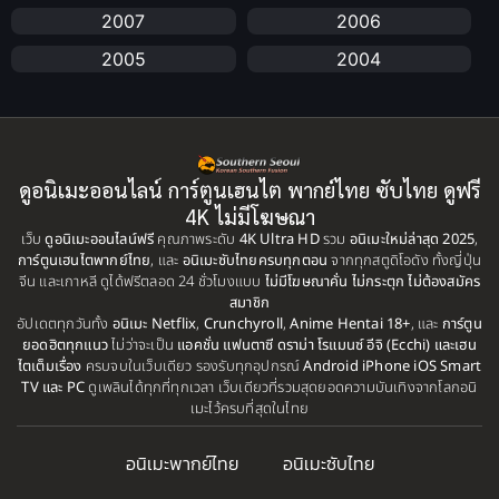
2007
2006
Anime อนิเมะ
(112)
2005
2004
Apple TV+
(1)
2003
2002
2001
2000
Assassination
(1)
1999
1998
ดูอนิเมะออนไลน์ การ์ตูนเฮนไต พากย์ไทย ซับไทย ดูฟรี
BBC
(1)
1997
1996
4K ไม่มีโฆษณา
เว็บ
ดูอนิเมะออนไลน์ฟรี
คุณภาพระดับ
4K Ultra HD
รวม
อนิเมะใหม่ล่าสุด 2025
,
Big tits (นมใหญ่)
(19)
1995
1993
การ์ตูนเฮนไตพากย์ไทย
, และ
อนิเมะซับไทยครบทุกตอน
จากทุกสตูดิโอดัง ทั้งญี่ปุ่น
จีน และเกาหลี ดูได้ฟรีตลอด 24 ชั่วโมงแบบ
ไม่มีโฆษณาคั่น ไม่กระตุก ไม่ต้องสมัคร
1992
1991
Biography
(1)
สมาชิก
อัปเดตทุกวันทั้ง
1990
อนิเมะ Netflix
,
Crunchyroll
,
Anime Hentai 18+
1989
, และ
การ์ตูน
ยอดฮิตทุกแนว
ไม่ว่าจะเป็น
แอคชั่น แฟนตาซี ดราม่า โรแมนซ์ อีจิ (Ecchi) และเฮน
Bitch (ผู้หญิงร่าน)
(1)
1988
1987
ไตเต็มเรื่อง
ครบจบในเว็บเดียว รองรับทุกอุปกรณ์
Android iPhone iOS Smart
TV และ PC
ดูเพลินได้ทุกที่ทุกเวลา เว็บเดียวที่รวมสุดยอดความบันเทิงจากโลกอนิ
Blackmail (ข่มขู่)
1985
(1)
1984
เมะไว้ครบที่สุดในไทย
1983
1982
Blood
(1)
อนิเมะพากย์ไทย
อนิเมะซับไทย
1981
1980