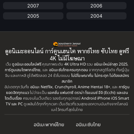
2007
2006
Anime อนิเมะ
(112)
2005
2004
Apple TV+
(1)
2003
2002
2001
2000
Assassination
(1)
1999
1998
ดูอนิเมะออนไลน์ การ์ตูนเฮนไต พากย์ไทย ซับไทย ดูฟรี
BBC
(1)
1997
1996
4K ไม่มีโฆษณา
เว็บ
ดูอนิเมะออนไลน์ฟรี
คุณภาพระดับ
4K Ultra HD
รวม
อนิเมะใหม่ล่าสุด 2025
,
Big tits (นมใหญ่)
(19)
1995
1993
การ์ตูนเฮนไตพากย์ไทย
, และ
อนิเมะซับไทยครบทุกตอน
จากทุกสตูดิโอดัง ทั้งญี่ปุ่น
จีน และเกาหลี ดูได้ฟรีตลอด 24 ชั่วโมงแบบ
ไม่มีโฆษณาคั่น ไม่กระตุก ไม่ต้องสมัคร
1992
1991
Biography
(1)
สมาชิก
อัปเดตทุกวันทั้ง
1990
อนิเมะ Netflix
,
Crunchyroll
,
Anime Hentai 18+
1989
, และ
การ์ตูน
ยอดฮิตทุกแนว
ไม่ว่าจะเป็น
แอคชั่น แฟนตาซี ดราม่า โรแมนซ์ อีจิ (Ecchi) และเฮน
Bitch (ผู้หญิงร่าน)
(1)
1988
1987
ไตเต็มเรื่อง
ครบจบในเว็บเดียว รองรับทุกอุปกรณ์
Android iPhone iOS Smart
TV และ PC
ดูเพลินได้ทุกที่ทุกเวลา เว็บเดียวที่รวมสุดยอดความบันเทิงจากโลกอนิ
Blackmail (ข่มขู่)
1985
(1)
1984
เมะไว้ครบที่สุดในไทย
1983
1982
Blood
(1)
อนิเมะพากย์ไทย
อนิเมะซับไทย
1981
1980