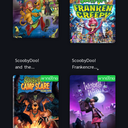
ScoobyDoo!
ScoobyDoo!
and the
Frankencreep
Curse of the
y (2014) สคูบี้
พากย์ไทย
พากย์ไทย
13th Ghost
ดู อสุรกาย
สคูบี้ดู คดี 13
พันธุ์ผสม
ผี
พากย์ไทย