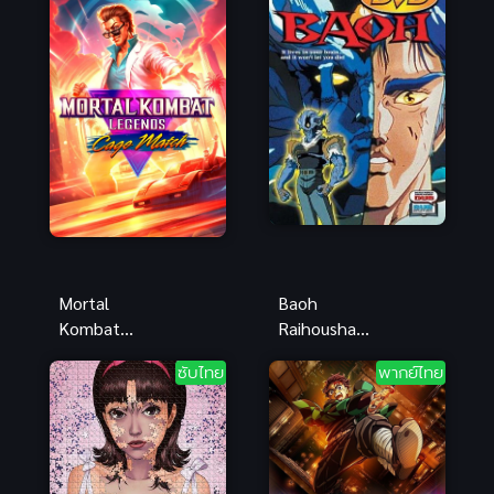
คมชัดระดับ
พากย์ไทย แอ
HD ทุกตอน
คชั่น
Mortal
Baoh
Kombat
Raihousha
Legends
อมนุษย์บาโอ
ซับไทย
พากย์ไทย
Cage Match
พากย์ไทย อนิ
ตำนาน
เมะแอคชั่นไซ
เคจแมทซ์ ซับ
ไฟสุดเดือด
ไทย สายดาร์
มันส์
กมันส์