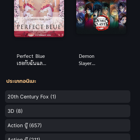
Perfect Blue
Demon
เธอกับฉันและ
Slayer
ฝันของเรา ซับ
Kimetsu No
ไทย สุดยอด
Yaiba Infinity
ประเภทอนิเมะ
ภาพยนตร์
Castle
ระทึกขวัญ
(2025) พากย์
20th Century Fox
(1)
ไทย
3D
(8)
Action บู๊
(657)
Action บู๊
(211)