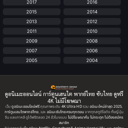
2017
2016
Animation อนิเมะ
(72)
2015
2014
Animation แอนิเมชัน
(19)
2013
2012
Animation แอนิเมชั่น
(1)
2011
2010
2009
2008
anime
(25)
2007
2006
Anime อนิเมะ
(112)
2005
2004
Apple TV+
(1)
2003
2002
2001
2000
Assassination
(1)
1999
1998
ดูอนิเมะออนไลน์ การ์ตูนเฮนไต พากย์ไทย ซับไทย ดูฟรี
BBC
(1)
1997
1996
4K ไม่มีโฆษณา
เว็บ
ดูอนิเมะออนไลน์ฟรี
คุณภาพระดับ
4K Ultra HD
รวม
อนิเมะใหม่ล่าสุด 2025
,
Big tits (นมใหญ่)
(19)
1995
1993
การ์ตูนเฮนไตพากย์ไทย
, และ
อนิเมะซับไทยครบทุกตอน
จากทุกสตูดิโอดัง ทั้งญี่ปุ่น
จีน และเกาหลี ดูได้ฟรีตลอด 24 ชั่วโมงแบบ
ไม่มีโฆษณาคั่น ไม่กระตุก ไม่ต้องสมัคร
1992
1991
Biography
(1)
สมาชิก