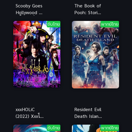
Scooby Goes
The Book of
Hollywood ส
Pooh: Stories
คูบี้ หนีเพื่อน
from the
ซับไทย
พากย์ไทย
ไปเป็นดารา
Heart บันทึก
พากย์ไทย ดู
ของหมีพู สื่อ
ออนไลน์
รักเพื่อนแท้
xxxHOLiC
Resident Evil
(2022) Xxxโฮ
Death Island
ลิค ซับไทย ดู
สุด ผีชีวะวิกฤต
ซับไทย
พากย์ไทย
ออนไลน์แบบ
เกาะมรณะ