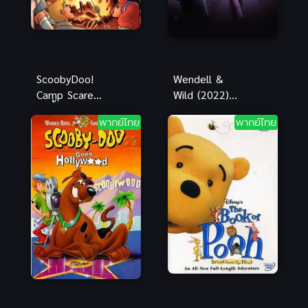
ScoobyDoo!
Wendell &
Camp Scare
Wild (2022)
สคูบี้ดู ค่าย
เวนเดลล์กับไว
พากย์ไทย
พากย์ไทย
หลอน พากย์
ลด์ พากย์ไทย
ไทยดูฟรีออน
ดูฟรีออนไลน์
ไลน์