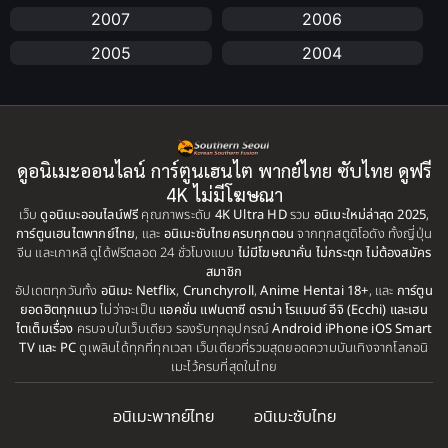
2007
2006
Anime อนิเมะ
(112)
2005
2004
Apple TV+
(1)
2003
2002
2001
2000
Assassination
(1)
1999
1998
ดูอนิเมะออนไลน์ การ์ตูนเฮนไต พากย์ไทย ซับไทย ดูฟรี
BBC
(1)
1997
1996
4K ไม่มีโฆษณา
เว็บ
ดูอนิเมะออนไลน์ฟรี
คุณภาพระดับ
4K Ultra HD
รวม
อนิเมะใหม่ล่าสุด 2025
,
Big tits (นมใหญ่)
(19)
1995
1993
การ์ตูนเฮนไตพากย์ไทย
, และ
อนิเมะซับไทยครบทุกตอน
จากทุกสตูดิโอดัง ทั้งญี่ปุ่น
จีน และเกาหลี ดูได้ฟรีตลอด 24 ชั่วโมงแบบ
ไม่มีโฆษณาคั่น ไม่กระตุก ไม่ต้องสมัคร
1992
1991
Biography
(1)
สมาชิก
อัปเดตทุกวันทั้ง
1990
อนิเมะ Netflix
,
Crunchyroll
,
Anime Hentai 18+
1989
, และ
การ์ตูน
ยอดฮิตทุกแนว
ไม่ว่าจะเป็น
แอคชั่น แฟนตาซี ดราม่า โรแมนซ์ อีจิ (Ecchi) และเฮน
Bitch (ผู้หญิงร่าน)
(1)
1988
1987
ไตเต็มเรื่อง
ครบจบในเว็บเดียว รองรับทุกอุปกรณ์
Android iPhone iOS Smart
TV และ PC
ดูเพลินได้ทุกที่ทุกเวลา เว็บเดียวที่รวมสุดยอดความบันเทิงจากโลกอนิ
Blackmail (ข่มขู่)
1985
(1)
1984
เมะไว้ครบที่สุดในไทย
1983
1982
Blood
(1)
อนิเมะพากย์ไทย
อนิเมะซับไทย
1981
1980