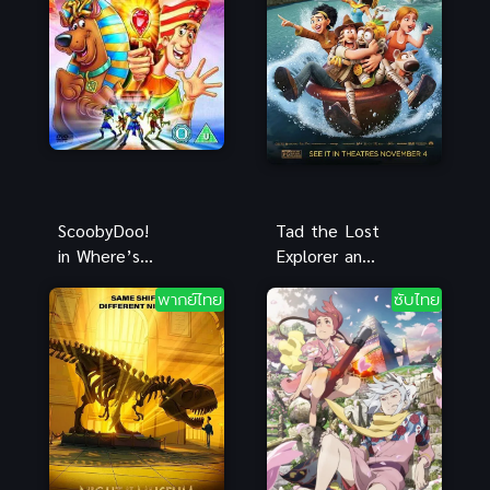
ไทย
ScoobyDoo!
Tad the Lost
in Where’s
Explorer and
My Mummy
the Emerald
พากย์ไทย
ซับไทย
(2005) สกูบี้ดู
Tablet
แดนฟาโรห์
(2022) ซับ
พากย์ไทย
ไทย