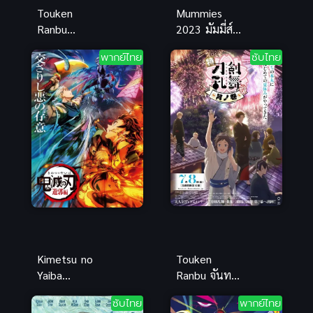
Touken
Mummies
Ranbu
2023 มัมมี่ส์
Hanamaru
ซับไทย
พากย์ไทย
ซับไทย
เหมันต์ โท
แอนิเมชัน
เคนรันบุ ฮา
ครอบครัวผจญ
นามารุ ซับ
ภัยสุดแสนน่า
ไทย อนิเมะฮิต
รัก
Kimetsu no
Touken
Yaiba
Ranbu จันทรา
Yuukakuhen
บทแห่ง
ซับไทย
พากย์ไทย
พากย์ไทย
จันทรา โท