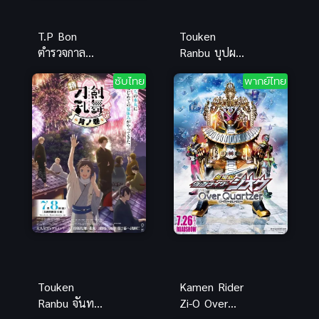
T.P Bon
Touken
ตำรวจกาล
Ranbu บุปผา
เวลา (พากย์
บทแห่งบุปผา
ซับไทย
พากย์ไทย
ไทย ซับไทย)
โทเคนรันบุ
ซับไทย อนิ
เมะต่อสู้สุด
ป่วน
Touken
Kamen Rider
Ranbu จันทรา
Zi-O Over