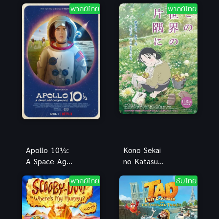
บทแห่ง
Quartzer มาส
พากย์ไทย
พากย์ไทย
จันทรา โท
ค์ไรเดอร์จีโอ
เคนรันบุ ซับ
เดอะมูวี่ พากย์
ไทย อนิเมะ
ไทย
ต่อสู้ดีมาก
Apollo 10½:
Kono Sekai
A Space Age
no Katasumi
Childhood วัย
ni (In This
พากย์ไทย
ซับไทย
เด็กยุคอวกาศ
Corner of
พากย์ไทย
the World)
แค่วาดฝันให้
โลกสวย พากย์