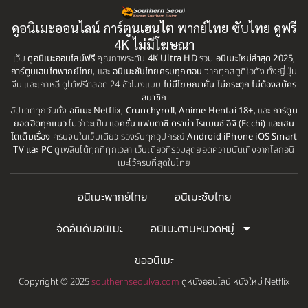
1999
1998
ดูอนิเมะออนไลน์ การ์ตูนเฮนไต พากย์ไทย ซับไทย ดูฟรี
BBC
(1)
1997
1996
4K ไม่มีโฆษณา
เว็บ
ดูอนิเมะออนไลน์ฟรี
คุณภาพระดับ
4K Ultra HD
รวม
อนิเมะใหม่ล่าสุด 2025
,
Big tits (นมใหญ่)
(19)
1995
1993
การ์ตูนเฮนไตพากย์ไทย
, และ
อนิเมะซับไทยครบทุกตอน
จากทุกสตูดิโอดัง ทั้งญี่ปุ่น
จีน และเกาหลี ดูได้ฟรีตลอด 24 ชั่วโมงแบบ
ไม่มีโฆษณาคั่น ไม่กระตุก ไม่ต้องสมัคร
1992
1991
Biography
(1)
สมาชิก
อัปเดตทุกวันทั้ง
1990
อนิเมะ Netflix
,
Crunchyroll
,
Anime Hentai 18+
1989
, และ
การ์ตูน
ยอดฮิตทุกแนว
ไม่ว่าจะเป็น
แอคชั่น แฟนตาซี ดราม่า โรแมนซ์ อีจิ (Ecchi) และเฮน
Bitch (ผู้หญิงร่าน)
(1)
1988
1987
ไตเต็มเรื่อง
ครบจบในเว็บเดียว รองรับทุกอุปกรณ์
Android iPhone iOS Smart
TV และ PC
ดูเพลินได้ทุกที่ทุกเวลา เว็บเดียวที่รวมสุดยอดความบันเทิงจากโลกอนิ
Blackmail (ข่มขู่)
1985
(1)
1984
เมะไว้ครบที่สุดในไทย
1983
1982
Blood
(1)
อนิเมะพากย์ไทย
อนิเมะซับไทย
1981
1980
Bondage (ทาส)
(1)
จัดอันดับอนิเมะ
อนิเมะตามหมวดหมู่
1979
1977
1972
boys love
(1)
ขออนิเมะ
Copyright © 2025
southernseoulva.com
ดูหนังออนไลน์ หนังใหม่ Netflix
Censored (เซ็นเซอร์)
(19)