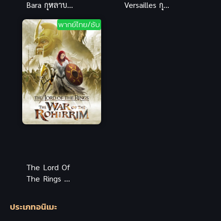
Bara กุหลาบ
Versailles กุ
แวร์ซายส์ อนิ
หลาบแวร์
พากย์ไทย/ซับ
เมะซับไทย
ซายส์ อนิเมะ
ภาพยนตร์
พากย์ไทย สุด
ระดับตำนาน
อลังการ
The Lord Of
The Rings ศึก
แห่งโรฮิริม อ
นิเมะพากย์
ประเภทอนิเมะ
ไทย แฟนตาซี