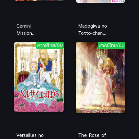
Gemini
Madogiwa no
Mission
Totto-chan
(2023)
โต๊ะโตะจัง เด็ก
พากย์ไทย/ซับ
พากย์ไทย/ซับ
ฆาตกรรมแห่ง
หญิงข้าง
ลั่วหยาง ซับ
หน้าต่าง
ไทย อนิเมะ
พากย์ไทยดี
สืบสวนคดี
Versailles no
The Rose of