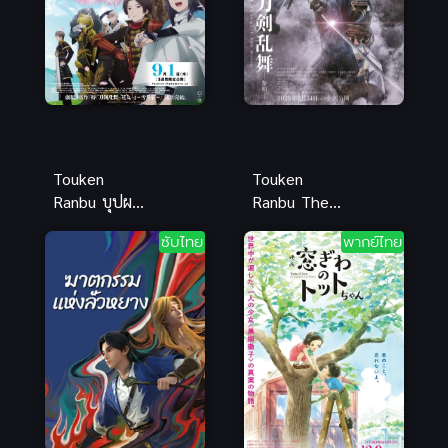
Touken
Touken
Ranbu บุปผา
Ranbu The
บทแห่งบุปผา
Movie โทเคน
ซับไทย
พากย์ไทย
โทเคนรันบุ
รันบุ มูฟวี่ ศึก
ซับไทย อนิ
รุ่งอรุณ ซับ
เมะต่อสู้สุด
ไทย ดาบหล่อ
ป่วน