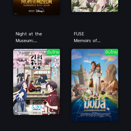
Night at the
FUSE
Museum:
Memoirs of a
Kahmunrah
Hunter Girl
ซับไทย
ซับไทย
Rises Again
ฮันเตอร์ เกิร์ล
(2022) พากย์
ซับไทยดูฟรีที่
ไทยฟรี
นี่