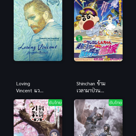
ดาบพิฆาตอสูร
เคนรันบุ ซับ
ย่านเริงรมย์สุด
ไทย อนิเมะ
มัน
ต่อสู้ดีมาก
Loving
Shinchan ข้าม
Vincent แวน
เวลามาป่วน
โก๊ะ ภาพ
โลก ชินจังมูฟ
ซับไทย
ซับไทย
สุดท้ายของ
วี่ พากย์ไทย อ
แวนโก๊ะ ซับ
นิเมะย้อนยุค
ไทย
สุดซึ้ง
แอนิเมชันสวย
สุด