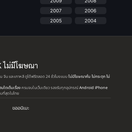
2009
2008
anime
(25)
2007
2006
Anime อนิเมะ
(112)
2005
2004
Apple TV+
(1)
2003
2002
2001
2000
Assassination
(1)
1999
1998
BBC
(1)
1997
1996
K ไม่มีโฆษณา
Big tits (นมใหญ่)
(19)
1995
1993
ปุ่น จีน และเกาหลี ดูได้ฟรีตลอด 24 ชั่วโมงแบบ
ไม่มีโฆษณาคั่น ไม่กระตุก ไม่
1992
1991
Biography
(1)
ฮนไตเต็มเรื่อง
ครบจบในเว็บเดียว รองรับทุกอุปกรณ์
Android iPhone
1990
1989
รบที่สุดในไทย
Bitch (ผู้หญิงร่าน)
(1)
1988
1987
ขออนิเมะ
Blackmail (ข่มขู่)
1985
(1)
1984
1983
1982
Blood
(1)
1981
1980