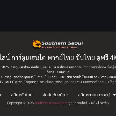
ไลน์ การ์ตูนเฮนไต พากย์ไทย ซับไทย ดูฟรี 4
ุด 2025
,
การ์ตูนเฮนไตพากย์ไทย
, และ
อนิเมะซับไทยครบทุกตอน
จากทุกสตูดิโอดัง ทั้งญี่
ต้องสมัครสมาชิก
และ
การ์ตูนยอดฮิตทุกแนว
ไม่ว่าจะเป็น
แอคชั่น แฟนตาซี ดราม่า โรแมนซ์ อีจิ (Ecchi) และเ
TV และ PC
ดูเพลินได้ทุกที่ทุกเวลา เว็บเดียวที่รวมสุดยอดความบันเทิงจากโลกอนิเมะไว้ค
ย
อนิเมะซับไทย
จัดอันดับอนิเมะ
อนิเมะตามหมวดหมู่
Copyright © 2025
southernseoulva.com
ดูหนังออนไลน์ หนังใหม่ Netflix