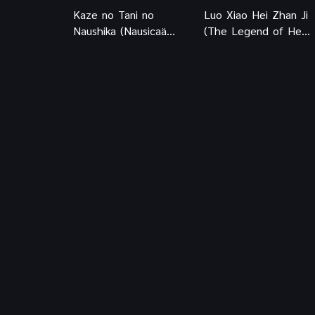
Kaze no Tani no
Luo Xiao Hei Zhan Ji
Naushika (Nausicaä
(The Legend of Hei)
of the Valley of the
เฮย ภูตแมวมหัศจรรย์
Wind) มหาสงคราม
พากย์ไทย
หุบเขาแห่งสายลม
พากย์ไทย