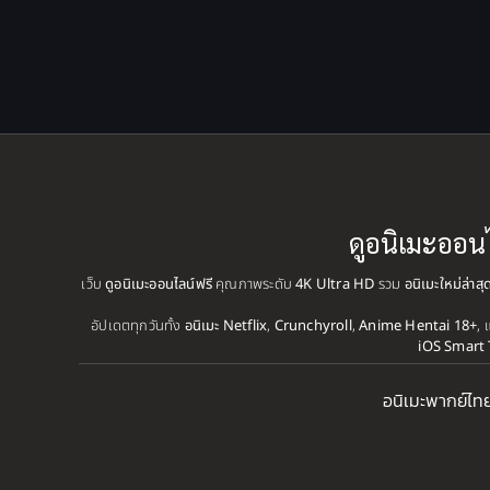
ดูอนิเมะออน
เว็บ
ดูอนิเมะออนไลน์ฟรี
คุณภาพระดับ
4K Ultra HD
รวม
อนิเมะใหม่ล่าส
อัปเดตทุกวันทั้ง
อนิเมะ Netflix
,
Crunchyroll
,
Anime Hentai 18+
, 
iOS Smart 
อนิเมะพากย์ไท