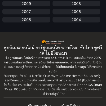
2009
2008
anime
(25)
2007
2006
Anime อนิเมะ
(112)
2005
2004
Apple TV+
(1)
2003
2002
2001
2000
Assassination
(1)
1999
1998
ดูอนิเมะออนไลน์ การ์ตูนเฮนไต พากย์ไทย ซับไทย ดูฟรี
BBC
(1)
1997
1996
4K ไม่มีโฆษณา
เว็บ
ดูอนิเมะออนไลน์ฟรี
คุณภาพระดับ
4K Ultra HD
รวม
อนิเมะใหม่ล่าสุด 2025
,
Big tits (นมใหญ่)
(19)
1995
1993
การ์ตูนเฮนไตพากย์ไทย
, และ
อนิเมะซับไทยครบทุกตอน
จากทุกสตูดิโอดัง ทั้งญี่ปุ่น
จีน และเกาหลี ดูได้ฟรีตลอด 24 ชั่วโมงแบบ
ไม่มีโฆษณาคั่น ไม่กระตุก ไม่ต้องสมัคร
1992
1991
Biography
(1)
สมาชิก
อัปเดตทุกวันทั้ง
1990
อนิเมะ Netflix
,
Crunchyroll
,
Anime Hentai 18+
1989
, และ
การ์ตูน
ยอดฮิตทุกแนว
ไม่ว่าจะเป็น
แอคชั่น แฟนตาซี ดราม่า โรแมนซ์ อีจิ (Ecchi) และเฮน
Bitch (ผู้หญิงร่าน)
(1)
1988
1987
ไตเต็มเรื่อง
ครบจบในเว็บเดียว รองรับทุกอุปกรณ์
Android iPhone iOS Smart
TV และ PC
ดูเพลินได้ทุกที่ทุกเวลา เว็บเดียวที่รวมสุดยอดความบันเทิงจากโลกอนิ
Blackmail (ข่มขู่)
1985
(1)
1984
เมะไว้ครบที่สุดในไทย
1983
1982
Blood
(1)
อนิเมะพากย์ไทย
อนิเมะซับไทย