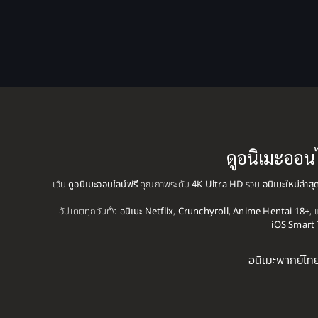
ดูอนิเมะออน
เว็บ
ดูอนิเมะออนไลน์ฟรี
คุณภาพระดับ
4K Ultra HD
รวม
อนิเมะใหม่ล่าส
อัปเดตทุกวันทั้ง
อนิเมะ Netflix
,
Crunchyroll
,
Anime Hentai 18+
, 
iOS Smart 
อนิเมะพากย์ไท