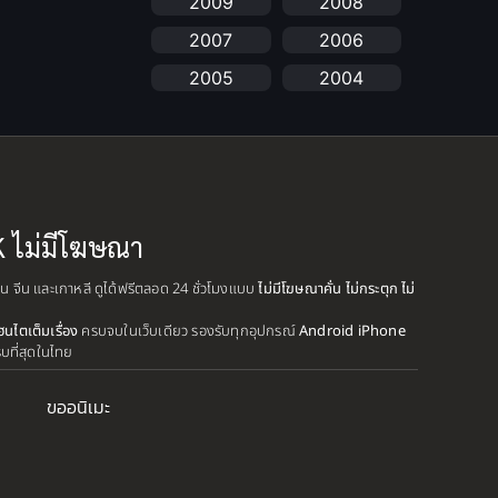
2009
2008
anime
(25)
2007
2006
Anime อนิเมะ
(112)
2005
2004
Apple TV+
(1)
2003
2002
2001
2000
Assassination
(1)
1999
1998
BBC
(1)
1997
1996
K ไม่มีโฆษณา
Big tits (นมใหญ่)
(19)
1995
1993
ปุ่น จีน และเกาหลี ดูได้ฟรีตลอด 24 ชั่วโมงแบบ
ไม่มีโฆษณาคั่น ไม่กระตุก ไม่
1992
1991
Biography
(1)
ฮนไตเต็มเรื่อง
ครบจบในเว็บเดียว รองรับทุกอุปกรณ์
Android iPhone
1990
1989
รบที่สุดในไทย
Bitch (ผู้หญิงร่าน)
(1)
1988
1987
ขออนิเมะ
Blackmail (ข่มขู่)
1985
(1)
1984
1983
1982
Blood
(1)
1981
1980