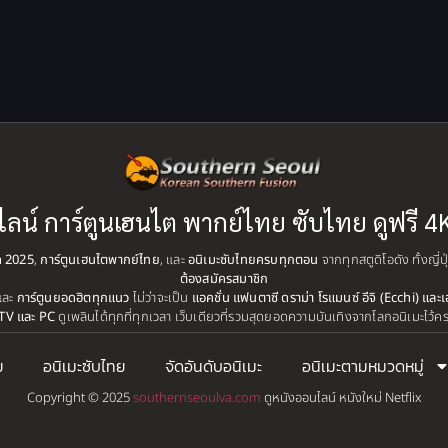
ไลน์ การ์ตูนเฮนไต พากย์ไทย ซับไทย ดูฟรี 4
ุด 2025
,
การ์ตูนเฮนไตพากย์ไทย
, และ
อนิเมะซับไทยครบทุกตอน
จากทุกสตูดิโอดัง ทั้งญี่
ต้องสมัครสมาชิก
และ
การ์ตูนยอดฮิตทุกแนว
ไม่ว่าจะเป็น
แอคชั่น แฟนตาซี ดราม่า โรแมนซ์ อีจิ (Ecchi) และเ
TV และ PC
ดูเพลินได้ทุกที่ทุกเวลา เว็บเดียวที่รวมสุดยอดความบันเทิงจากโลกอนิเมะไว้ค
ย
อนิเมะซับไทย
จัดอันดับอนิเมะ
อนิเมะตามหมวดหมู่
Copyright © 2025
southernseoulva.com
ดูหนังออนไลน์ หนังใหม่ Netflix