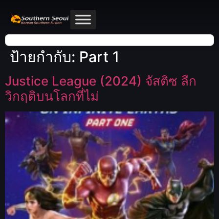
ป้ายกำกับ:
Part 1
Justice League (2024) จัสติซ ลีก
วิกฤติบนโลกที่ไม่