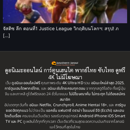
จัสติซ ลีก ตอนที่1 Justice League วิกฤติบนโลกฯ: สรุป! ภ
[…]
ดูอนิเมะออนไลน์ การ์ตูนเฮนไต พากย์ไทย ซับไทย ดูฟรี
4K ไม่มีโฆษณา
เว็บ
ดูอนิเมะออนไลน์ฟรี
คุณภาพระดับ
4K Ultra HD
รวม
อนิเมะใหม่ล่าสุด 2025
,
การ์ตูนเฮนไตพากย์ไทย
, และ
อนิเมะซับไทยครบทุกตอน
จากทุกสตูดิโอดัง ทั้งญี่ปุ่น
จีน และเกาหลี ดูได้ฟรีตลอด 24 ชั่วโมงแบบ
ไม่มีโฆษณาคั่น ไม่กระตุก ไม่ต้องสมัคร
สมาชิก
อัปเดตทุกวันทั้ง
อนิเมะ Netflix
,
Crunchyroll
,
Anime Hentai 18+
, และ
การ์ตูน
ยอดฮิตทุกแนว
ไม่ว่าจะเป็น
แอคชั่น แฟนตาซี ดราม่า โรแมนซ์ อีจิ (Ecchi) และเฮน
ไตเต็มเรื่อง
ครบจบในเว็บเดียว รองรับทุกอุปกรณ์
Android iPhone iOS Smart
TV และ PC
ดูเพลินได้ทุกที่ทุกเวลา เว็บเดียวที่รวมสุดยอดความบันเทิงจากโลกอนิ
เมะไว้ครบที่สุดในไทย