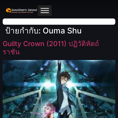
ป้ายกำกับ:
Ouma Shu
Guilty Crown (2011) ปฏิวัติหัตถ์
ราชัน