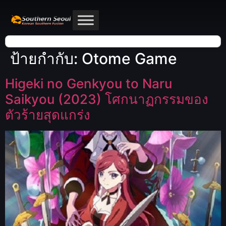
ป้ายกำกับ:
Otome Game
Higeki no Genkyou to Naru
Saikyou (2023) โศกนาฏกรรมของ
ตัวร้ายสุดแกร่ง