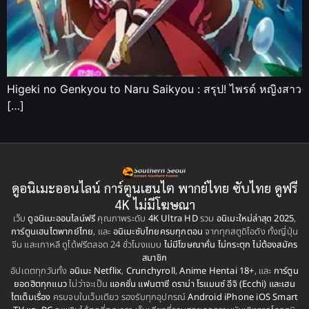
Higeki no Genkyou to Naru Saikyou : สรุป! ไพรด์ หญิงสาว
[…]
ดูอนิเมะออนไลน์ การ์ตูนเฮนไต พากย์ไทย ซับไทย ดูฟรี
4K ไม่มีโฆษณา
เว็บ
ดูอนิเมะออนไลน์ฟรี
คุณภาพระดับ
4K Ultra HD
รวม
อนิเมะใหม่ล่าสุด 2025
,
การ์ตูนเฮนไตพากย์ไทย
, และ
อนิเมะซับไทยครบทุกตอน
จากทุกสตูดิโอดัง ทั้งญี่ปุ่น
จีน และเกาหลี ดูได้ฟรีตลอด 24 ชั่วโมงแบบ
ไม่มีโฆษณาคั่น ไม่กระตุก ไม่ต้องสมัคร
สมาชิก
อัปเดตทุกวันทั้ง
อนิเมะ Netflix
,
Crunchyroll
,
Anime Hentai 18+
, และ
การ์ตูน
ยอดฮิตทุกแนว
ไม่ว่าจะเป็น
แอคชั่น แฟนตาซี ดราม่า โรแมนซ์ อีจิ (Ecchi) และเฮน
ไตเต็มเรื่อง
ครบจบในเว็บเดียว รองรับทุกอุปกรณ์
Android iPhone iOS Smart