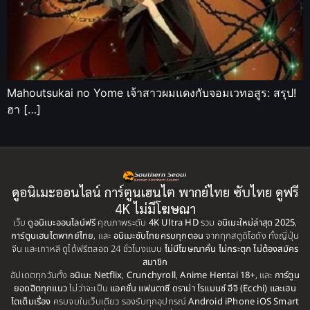
Mahoutsukai no Yome เจ้าสาวผมแดงกับจอมเวทอสูร: สรุป!
ฮา […]
ดูอนิเมะออนไลน์ การ์ตูนเฮนไต พากย์ไทย ซับไทย ดูฟรี
4K ไม่มีโฆษณา
เว็บ
ดูอนิเมะออนไลน์ฟรี
คุณภาพระดับ
4K Ultra HD
รวม
อนิเมะใหม่ล่าสุด 2025
,
การ์ตูนเฮนไตพากย์ไทย
, และ
อนิเมะซับไทยครบทุกตอน
จากทุกสตูดิโอดัง ทั้งญี่ปุ่น
จีน และเกาหลี ดูได้ฟรีตลอด 24 ชั่วโมงแบบ
ไม่มีโฆษณาคั่น ไม่กระตุก ไม่ต้องสมัคร
สมาชิก
อัปเดตทุกวันทั้ง
อนิเมะ Netflix
,
Crunchyroll
,
Anime Hentai 18+
, และ
การ์ตูน
ยอดฮิตทุกแนว
ไม่ว่าจะเป็น
แอคชั่น แฟนตาซี ดราม่า โรแมนซ์ อีจิ (Ecchi) และเฮน
ไตเต็มเรื่อง
ครบจบในเว็บเดียว รองรับทุกอุปกรณ์
Android iPhone iOS Smart