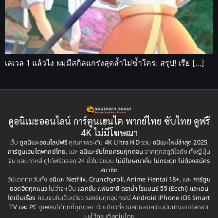
เลเวล 1 แล้วไง ผมมีสกิลแกร่งสุดล้ำไม่ซ้ำใคร: สรุป! เรีย […]
ดูอนิเมะออนไลน์ การ์ตูนเฮนไต พากย์ไทย ซับไทย ดูฟรี
4K ไม่มีโฆษณา
เว็บ
ดูอนิเมะออนไลน์ฟรี
คุณภาพระดับ
4K Ultra HD
รวม
อนิเมะใหม่ล่าสุด 2025
,
การ์ตูนเฮนไตพากย์ไทย
, และ
อนิเมะซับไทยครบทุกตอน
จากทุกสตูดิโอดัง ทั้งญี่ปุ่น
จีน และเกาหลี ดูได้ฟรีตลอด 24 ชั่วโมงแบบ
ไม่มีโฆษณาคั่น ไม่กระตุก ไม่ต้องสมัคร
สมาชิก
อัปเดตทุกวันทั้ง
อนิเมะ Netflix
,
Crunchyroll
,
Anime Hentai 18+
, และ
การ์ตูน
ยอดฮิตทุกแนว
ไม่ว่าจะเป็น
แอคชั่น แฟนตาซี ดราม่า โรแมนซ์ อีจิ (Ecchi) และเฮน
ไตเต็มเรื่อง
ครบจบในเว็บเดียว รองรับทุกอุปกรณ์
Android iPhone iOS Smart
TV และ PC
ดูเพลินได้ทุกที่ทุกเวลา เว็บเดียวที่รวมสุดยอดความบันเทิงจากโลกอนิ
เมะไว้ครบที่สุดในไทย