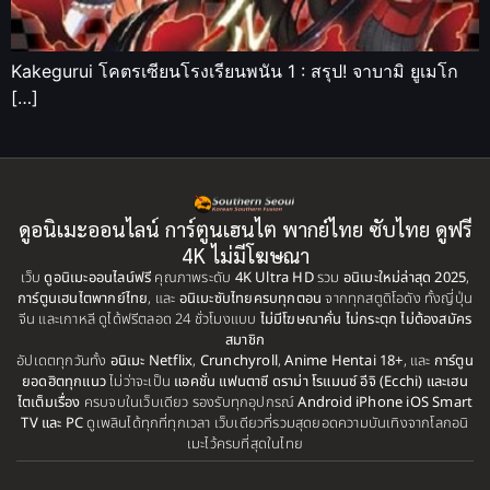
Kakegurui โคตรเซียนโรงเรียนพนัน 1 : สรุป! จาบามิ ยูเมโก
[…]
ดูอนิเมะออนไลน์ การ์ตูนเฮนไต พากย์ไทย ซับไทย ดูฟรี
4K ไม่มีโฆษณา
เว็บ
ดูอนิเมะออนไลน์ฟรี
คุณภาพระดับ
4K Ultra HD
รวม
อนิเมะใหม่ล่าสุด 2025
,
การ์ตูนเฮนไตพากย์ไทย
, และ
อนิเมะซับไทยครบทุกตอน
จากทุกสตูดิโอดัง ทั้งญี่ปุ่น
จีน และเกาหลี ดูได้ฟรีตลอด 24 ชั่วโมงแบบ
ไม่มีโฆษณาคั่น ไม่กระตุก ไม่ต้องสมัคร
สมาชิก
อัปเดตทุกวันทั้ง
อนิเมะ Netflix
,
Crunchyroll
,
Anime Hentai 18+
, และ
การ์ตูน
ยอดฮิตทุกแนว
ไม่ว่าจะเป็น
แอคชั่น แฟนตาซี ดราม่า โรแมนซ์ อีจิ (Ecchi) และเฮน
ไตเต็มเรื่อง
ครบจบในเว็บเดียว รองรับทุกอุปกรณ์
Android iPhone iOS Smart
TV และ PC
ดูเพลินได้ทุกที่ทุกเวลา เว็บเดียวที่รวมสุดยอดความบันเทิงจากโลกอนิ
เมะไว้ครบที่สุดในไทย